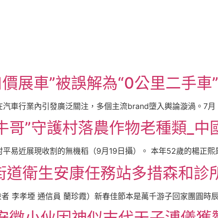
口價展車”被誤解為“0公里二手車” 
在汽車行業內引發廣泛關注，多個主流brand墮入輿論漩渦。7月 [
牛哥”守護村落農作物老種類_中
易近展現收割的無機稻（9月19日攝）。 本年52歲的楊正熙是貴
街道衛生安康任務站多措森和診
者 李孝堙 通信員 蘭珍霞）新春佳節本是萬千游子回家團圓時辰，
料安徽小伙因神似末代天子溥儀