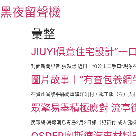
跳
黑夜留聲機
至
主
要
彙整
內
容
JIUYI俱意住宅設計“一
封面新聞記者 張越熙 近日，“0公里二手車”現象
圖片故事｜“有查包養網
在貴州省黎平縣尚重鎮洋洞村，楊正熙（左）與村平
眾擎易舉積極應對 流亭
民眾網·海報消息青島2月2日訊（記新竹 成人健檢
OSDER奧斯德汽車材