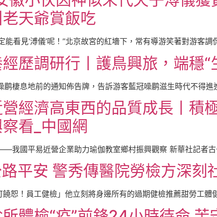
叫老天爺賞飯吃
定能看見‘溥儀’呢！”北京故宮的紅墻下，常有導游笑著對游客調侃 
經歷調研行丨護鳥興旅，端穩“生
鹛棲息地前的通知佈告牌，告訴游客藍冠噪鹛滋生時代不得進進。
營經濟高東西的品質成長丨積極履
察看_中國網
”——我國平易近營企業助力瑜伽教室鄉村振興觀察 新華社記者古一
公路平安 警秀傳醫院勞檢方深刻
饒恕！員工健檢」他立刻將身邊所有的過期健檢推薦甜勞工體健甜
所體檢“疫”前鋒24小時待命 