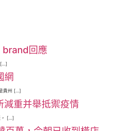
brand回應
…]
國網
州 […]
所減重并舉抵禦疫情
 […]
獲贊百萬，今朝已收到橫店