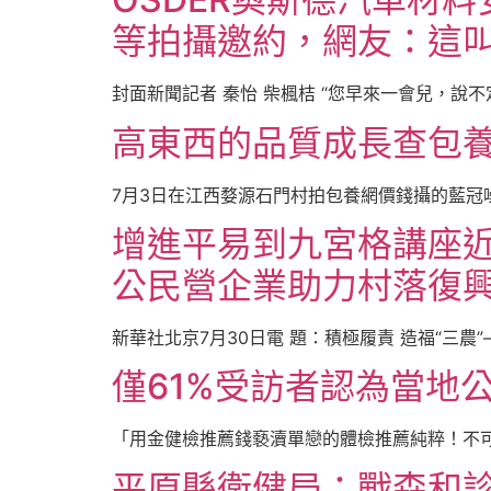
等拍攝邀約，網友：這
封面新聞記者 秦怡 柴楓桔 “您早來一會兒，說不
高東西的品質成長查包養
7月3日在江西婺源石門村拍包養網價錢攝的藍冠噪
增進平易到九宮格講座近
公民營企業助力村落復興
新華社北京7月30日電 題：積極履責 造福“三農
僅61%受訪者認為當地
「用金健檢推薦錢褻瀆單戀的體檢推薦純粹！不可
平原縣衛健局：戰森和診