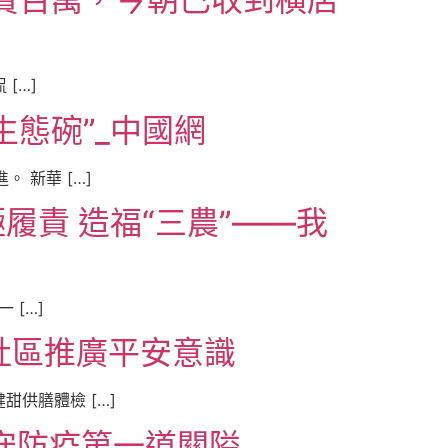
[…]
態碗”_中國網
 新華 […]
責 造福“三農”——我
 […]
社區推廣平安意識
供膳體檢 […]
苦守防疫第一道關隘