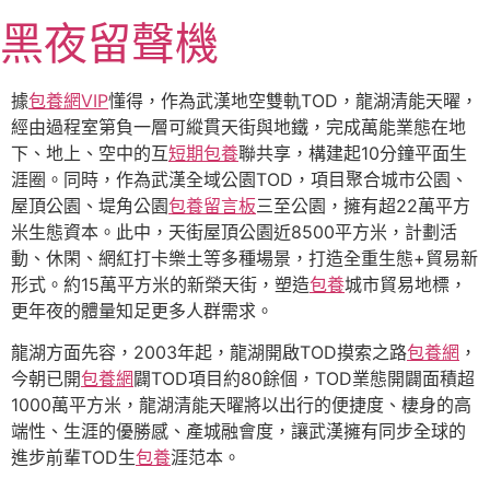
跳
黑夜留聲機
至
主
要
據
包養網VIP
懂得，作為武漢地空雙軌TOD，龍湖清能天曜，
內
經由過程室第負一層可縱貫天街與地鐵，完成萬能業態在地
容
下、地上、空中的互
短期包養
聯共享，構建起10分鐘平面生
涯圈。同時，作為武漢全域公園TOD，項目聚合城市公園、
屋頂公園、堤角公園
包養留言板
三至公園，擁有超22萬平方
米生態資本。此中，天街屋頂公園近8500平方米，計劃活
動、休閑、網紅打卡樂土等多種場景，打造全重生態+貿易新
形式。約15萬平方米的新榮天街，塑造
包養
城市貿易地標，
更年夜的體量知足更多人群需求。
龍湖方面先容，2003年起，龍湖開啟TOD摸索之路
包養網
，
今朝已開
包養網
闢TOD項目約80餘個，TOD業態開闢面積超
1000萬平方米，龍湖清能天曜將以出行的便捷度、棲身的高
端性、生涯的優勝感、產城融會度，讓武漢擁有同步全球的
進步前輩TOD生
包養
涯范本。