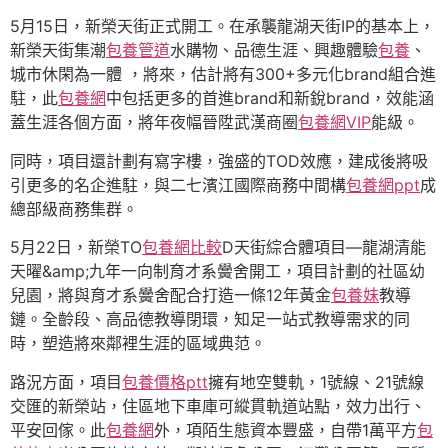
5月15日，新榮天街正式開工。在承襲龍湖天街IP的基本上，
新榮天街集潮
包養管道
水購物、品德生涯、興趣體驗
包養
、
城市休閑為一體 ，將來，估計將有300+多元化brand組合進
駐，此
包養網
中包括更多的首進brand和新銳brand，效能涵
蓋生涯各個方面，將年夜幅晉陞武漢商圈
包養網VIP
能級。
同時，項目還計劃有寫字樓，強盛的TOD效應，建成後將吸
引更多的名企進駐，與二七濱江國際商務中間構
包養網ppt
成
總部級商務集群。
5月22日，新榮TO
包養網比較
D天街綜合體項目—龍湖清能
天曜&amp;九年一向制育才系黌舍開工，項目計劃的社區幼
兒園，將與育才系黌舍配合打造一條12年黃金
包養妹
教導
鏈。全齡段、高品德教導閉環，知足一站式教導需求的同
時，塑造將來鄰裡生涯的區域典范。
路況方面，項目
包養價格ptt
擁有地空雙軌，1號線、21號線
交匯的新榮站，住區地下車庫可縱貫軌道站點，效力出行、
平安回傢。此
包養網
外，項陌生態資本豐盛，自帶1萬平方
包