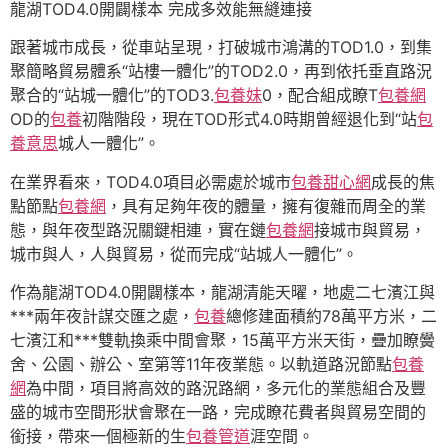
龍湖TOD4.0開闢樣本 完成多效能無縫連接
跟著城市成長，從車站呈現，打破城市鴻溝的TOD1.0，到集
聚簡略貿易體系“站樓一體化”的TOD2.0，再到依托垂直路況
聚合的“站城一體化”的TOD3.
包養妹
0，配合組成瞭T
包養網
OD的
包養
初階階段，現在TOD形式4.0時期曾經退化到“站
包
養意思
城人一體化”。
在業界看來，TOD4.0項目必需處於城市
包養甜心網
成長的焦
點節點
包養網
，具有足夠年夜的體量，擁有復雜而周全的業
態，與年夜型路況關鍵相連，實在鏈
包養網
接城市與貿易，
城市與人，人與貿易，從而完成“站城人一體化”。
作為龍湖TOD4.0開闢樣本，龍湖清能天曜，地處二七濱江與
***兩年夜計謀交匯之處，
包養
總修建面積約78萬平方米，二
七濱江和***雙軌換乘中間會聚，15萬平方米天街，疊加瞭黌
舍、公園、辦公、室第等11年夜業態。以軌道路況節點
包養
網
為中間，項目將高效的路況路網，多元化的業態組合及豐
盛的城市空間形狀會聚在一路，完成瞭花費者與貿易空間的
銜接，帶來一個極新的生
包養管道
涯空間。