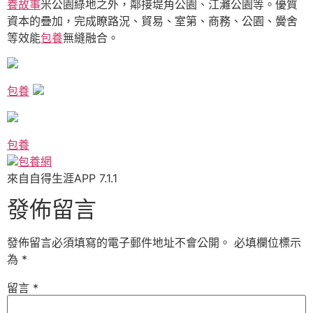
養故事
米公園綠地之外，鄰接堤角公園、江灘公園等。優質
資本的疊加，完成瞭路況、貿易、室第、商務、公園、黌舍
等效能
包養
無縫融合。
包養
包養
包養網
來自自得生涯APP 7.1.1
發佈留言
發佈留言必須填寫的電子郵件地址不會公開。
必填欄位標示
為
*
留言
*