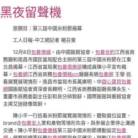
跳
黑夜留聲機
至
主
要
原題目：第三屆中國米粉節揭幕
內
工人日報-中工網記者 楊召奎
容
12月8日
包養情婦
，由中國飯館協會、
包養合約
江西省商
務廳和南昌市國民當局配合主辦的第三屆中國米粉節在江東
北昌揭幕。江西省當局黨
包養俱樂部
構成員陳小平宣布揭
幕。
包養網
江西省商務
包養價格ptt
廳廳長猶
包養網
王瑩 巡
看展覽展現情形，南昌市當局市長萬廣明、中
甜心寶貝包養
網
國飯館協會資深會長韓明、江西省商務廳副廳長陳永生、
重慶市商務委副主任彭和良分辨致辭，國際飯館與餐館協會
主席艾迪錄像致辭。
陳小平一行巡看米粉節展覽展現情形，聽取展位設置、
brand企
包養女人
業和產物等情形先容，與參展企業停止溝通
交通。陳小平對
包養價格
第三屆中國米粉節運動設定
包養
網
、展覽組織等任務
包養網
賜與充足確定，鼓勵江
包養網
西