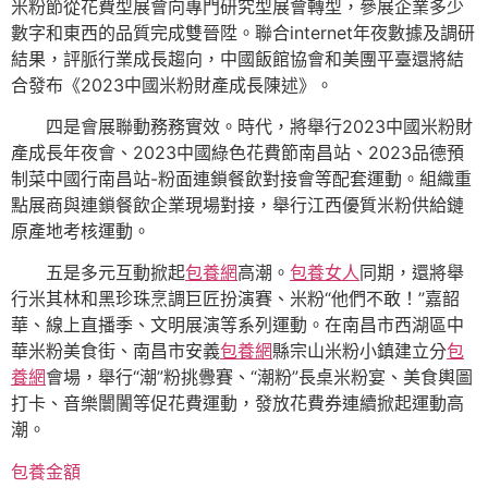
米粉節從花費型展會向專門研究型展會轉型，參展企業多少
數字和東西的品質完成雙晉陞。聯合internet年夜數據及調研
結果，評脈行業成長趨向，中國飯館協會和美團平臺還將結
合發布《2023中國米粉財產成長陳述》。
四是會展聯動務務實效。時代，將舉行2023中國米粉財
產成長年夜會、2023中國綠色花費節南昌站、2023品德預
制菜中國行南昌站-粉面連鎖餐飲對接會等配套運動。組織重
點展商與連鎖餐飲企業現場對接，舉行江西優質米粉供給鏈
原產地考核運動。
五是多元互動掀起
包養網
高潮。
包養女人
同期，還將舉
行米其林和黑珍珠烹調巨匠扮演賽、米粉“他們不敢！”嘉韶
華、線上直播季、文明展演等系列運動。在南昌市西湖區中
華米粉美食街、南昌市安義
包養網
縣宗山米粉小鎮建立分
包
養網
會場，舉行“潮”粉挑釁賽、“潮粉”長桌米粉宴、美食輿圖
打卡、音樂闤闠等促花費運動，發放花費券連續掀起運動高
潮。
包養金額