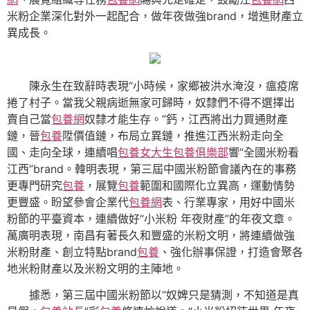
米粉企業深化對外一起配合，做年夜做強brand，增進財產立
異成長。
陳永生在致辭時表現“小時候，家鄉被洪水淹沒，瘟疫席
捲了村子。當我父親病逝無家可歸時，奴隸們不得不選擇出
賣自己當
包養網
奴隸才能生存。”鈣，江西將出力買通財產
鏈，晉
包養
陞價值鏈，布局立異鏈，推進江西米粉走向全
國、走向全球，連續唱
包養
女大生包養俱樂部
響“全國米粉看
江西”brand。韓明表現，第三屆中國米粉節會議內在的事務
更專門研究
包養
，展覽
包養
範圍和國際化立異高，運動情勢
更豐盛。盼望參會企業代
包養網
表、行業專家，用好中國米
粉節的平臺資本，連續做好“小米粉 年夜財產”的年夜文章。
萬廣明表現，南昌有著長久和豐盛的米粉文明，將連續做強
米粉財產、創立特點brand
包養
、強化辦事保證，打造會聚各
地米粉財產以及米粉文明的主陣地。
據悉，第三屆中國米粉節以“奴婢只是猜測，不知道是真