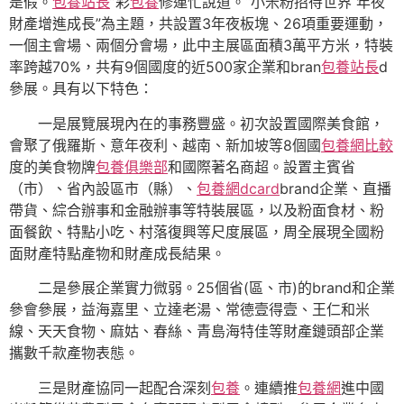
是假。
包養站長
”彩
包養
修連忙說道。“小米粉招待世界 年夜
財產增進成長”為主題，共設置3年夜板塊、26項重要運動，
一個主會場、兩個分會場，此中主展區面積3萬平方米，特裝
率跨越70%，共有9個國度的近500家企業和bran
包養站長
d
參展。具有以下特色：
一是展覽展現內在的事務豐盛。初次設置國際美食館，
會聚了俄羅斯、意年夜利、越南、新加坡等8個國
包養網比較
度的美食物牌
包養俱樂部
和國際著名商超。設置主賓省
（市）、省內設區市（縣）、
包養網dcard
brand企業、直播
帶貨、綜合辦事和金融辦事等特裝展區，以及粉面食材、粉
面餐飲、特點小吃、村落復興等尺度展區，周全展現全國粉
面財產特點產物和財產成長結果。
二是參展企業實力微弱。25個省(區、市)的brand和企業
參會參展，益海嘉里、立達老湯、常德壹得壹、王仁和米
線、天天食物、麻姑、春絲、青島海特佳等財產鏈頭部企業
攜數千款產物表態。
三是財產協同一起配合深刻
包養
。連續推
包養網
進中國