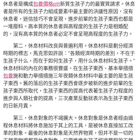
休息者是構成
包養價格ptt
新質生孩子力的最實質請求。休息
者是所有的生孩子力組成要素中最主要的決議性原因，沒有
休息者，迷信技巧不會呈現，進步前輩的生孩子東西也都是
一堆廢料。高本質的休息者與高程度的生孩子力是相婚配
的，沒有高本質的休息者必定不會呈現高程度的生孩子力。
第二，休息材料改良與普遍利用。休息材料是劃分經濟
時期的標志，馬克思如許說：“各類經濟時期的差別，不在于
生孩子什么，而在于如何生孩子，用什么休息材料生孩子。”
休息材料的內在的事務很豐盛，在生孩子東西、基本舉措措
包養
施和動力舉措措施三年夜類休息材料中最主要的是生孩
子東西。舊的落后的生孩子東西會逐步被新的進步前輩的生
孩子東西所取代，生孩子東西的提高代表著生孩子力程度的
進步與人類社會的提高，三次產業反動就表示為生孩子東西
的日新月異。
第三，休息對象的不竭擴大。休息對象是休息者經由過
程休息材料將休息施加于其上的工具，是被休息直接加工改
革的對象。最後的休息對象是天然界物資，但并不是一切的