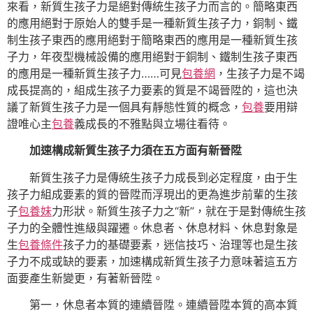
來看，新質生孩子力是絕對傳統生孩子力而言的。簡略東西
的應用絕對于原始人的雙手是一種新質生孩子力，銅制、鐵
制生孩子東西的應用絕對于簡略東西的應用是一種新質生孩
子力，年夜型機械設備的應用絕對于銅制、鐵制生孩子東西
的應用是一種新質生孩子力……可見
包養網
，生孩子力是不竭
成長提高的，組成生孩子力要素的質是不竭晉陞的，這也決
議了新質生孩子力是一個具有靜態性質的概念，
包養
要用辯
證唯心主
包養
義成長的不雅點與立場往看待。
加速構成新質生孩子力須在五方面有新晉陞
新質生孩子力是傳統生孩子力成長到必定程度，由于生
孩子力組成要素的質的晉陞而浮現出的更為進步前輩的生孩
子
包養妹
力形狀。新質生孩子力之“新”，就在于是對傳統生孩
子力的全體性進級與躍遷。休息者、休息材料、休息對象是
生
包養條件
孩子力的基礎要素，迷信技巧、治理等也是生孩
子力不成或缺的要素，加速構成新質生孩子力意味著這五方
面要產生新變更，有著新晉陞。
第一，休息者本質的連續晉陞。連續晉陞本質的高本質