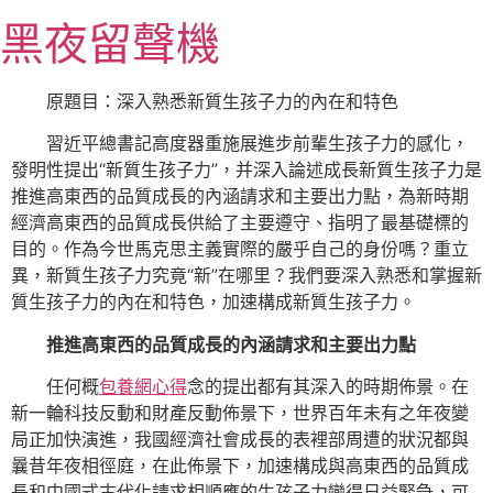
跳
黑夜留聲機
至
主
要
原題目：深入熟悉新質生孩子力的內在和特色
內
習近平總書記高度器重施展進步前輩生孩子力的感化，
容
發明性提出“新質生孩子力”，并深入論述成長新質生孩子力是
推進高東西的品質成長的內涵請求和主要出力點，為新時期
經濟高東西的品質成長供給了主要遵守、指明了最基礎標的
目的。作為今世馬克思主義實際的嚴乎自己的身份嗎？重立
異，新質生孩子力究竟“新”在哪里？我們要深入熟悉和掌握新
質生孩子力的內在和特色，加速構成新質生孩子力。
推進高東西的品質成長的內涵請求和主要出力點
任何概
包養網心得
念的提出都有其深入的時期佈景。在
新一輪科技反動和財產反動佈景下，世界百年未有之年夜變
局正加快演進，我國經濟社會成長的表裡部周遭的狀況都與
曩昔年夜相徑庭，在此佈景下，加速構成與高東西的品質成
長和中國式古代化請求相順應的生孩子力變得日益緊急，可