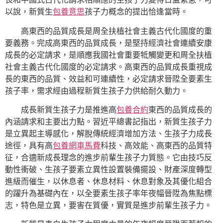
以說，新質生
包養意思
孩子力概念的提出恰逢當時。
高東西的品質成長是周全扶植社會主義古代化國度的重
要義務。完成高東西的品質成長，是堅持經濟社會連續安康
成長的必定請求，是順應我國社會重要牴觸變更和周全扶植
社會主義古代化國度的必定請求。高東西的品質成長重視成
長的東西的品質、效益和可連續性，必定請求晉陞全要素生
孩子率，需求經由過程新質生孩子力供給耐久動力。
成長新質生孩子力是推進高
包養合約
東西的品質成長的
內涵請求和主要出力點。習近平總書記指出，新質生孩子力
是立異起主導感化，解脫傳統經濟增加方法、生孩子力成長
途徑，具有高
包養網車馬費
科技、高效能、高東西的品質特
征，合適新成長理念的進步前輩生孩子力質態。它由技巧反
動性衝破、生孩子要素立異性設置裝備擺設、財產深度轉型
進級而催生，以休息者、休息材料、休息對象及其優化組合
的躍升為基礎內在，以全要素生孩子率年夜幅晉陞為焦點標
志，特色是立異，要害在質優，實質是進步前輩生孩子力。