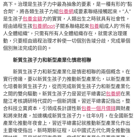
高下。治理是生孩子力中最為抽象的要素，是一種有形的“黏
合劑”，將各類生孩子力組
包養網
成要素聯絡接觸起來。“人”
是生孩子
包養金額
力的實質，人類出生之時就具有社會性，
經由過程生孩
包養網ppt
子關系聯絡起來
包養
組成人的“所有
人全體組織”，只需有所有人全體組織存在，就需求治理運
動，只要經由過程治理才幹使一切個別告竣分歧，完成單個
個別無法完成的目的。
新質生孩子力和新型產業化慎密相聯
新質生孩子力和新型產業化是慎密相聯的兩個概念。在
實行傍邊，要以新質生孩子力推動新型產業化，以新型產業
化培養新質生孩子力，從而完成新質生孩子力和新型產業化
之間的雙向驅動。新質生孩子力是習近平總書記
包養網
在黑
龍江考核調研時代提的一個新詞匯。習近平總書記指出，整
合科技立異資本，引領成長計謀性新
包養一個月價錢
興財產
和將來財產，加速構成新質生孩子力。往年9月，在全國新型
產業化推動年夜會上，習近平總書記就推動新型產業化作出
主要唆使指出，新時期新征程，以中國式古代化周全推動強