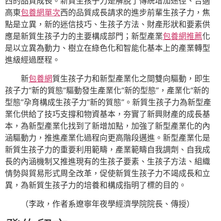
西的品質成長。新質生孩子力是解脫了傳統增加途徑、合適
高東
包養網單次
西的品質成長請求的進步前輩生孩子力，焦
點是立異，新的迷信技巧、生孩子方法、財產形狀和要素供
應是新質生孩子力的主要構成部門；新型產業
包養網推薦
化
是以立異為動力、樹立在綠色化和智能化基本上的產業轉型
進級經過歷程。
新
包養網
質生孩子力和新型產業化之間雙向驅動，即生
孩子力“新的質態”驅動發生產業化“新的型態”，產業化“新的
型態”孕育構成生孩子力“新的質態”。新質生孩子力為新型產
業化供給了技巧支撐和物資基本，夯實了新興財產的成長基
本，為新型產業化找到了新增加點，加強了新型產業化的內
涵驅動力，推進產業化過程向更高階段邁進。新型產業化是
新質生孩子力的重要利用範疇，產業範疇自我調劑、自我成
長的內涵機制又推進現有的生孩子要素、生孩子方法、組織
情勢與貿易形式周全改革，促使新質生孩子力不竭成長和立
異，為新質生孩子力的培養和構成指明了標的目的。
（
李政，
作者系遼寧年夜學經濟學院院長、傳授）