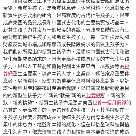
新質是表白生孩子力程度由量的年夜幅度晉陞而惹起的
量變，新質生孩子力是新質休息者、休息材料、休息對象及
新質生孩子要素的組合，是高程度的古代化生孩子力，是完
成高東西的品質成長和中國式古代化的主要物資技巧基本。
新質生孩子力并沒有一個尺度的界說，分歧成長階段都有其
絕對應的傳統生孩子力和新質生孩子力，每一次科技反動和
財產反動城市構成順應那時成長階段請求的新質生孩子力。
我們此刻所提出的新質生孩子力，是順應中國式古代化和數
智化時期成長請求的，具有更高科技成長程度的古代化生孩
子力，是以人工智能和機械報酬重生產東西，以數據等為
包
養網
重生產要素，以高本質人才、企業家、迷信家為重要休
息者，以新資料、新動力為重要休息材料和休息對象，以計
謀性新興財產和將來財產為新載體，以培養成長新動能為目
的的新型生孩子力。“新質”就是“新的質
包養網
態、新的形
狀、新的情勢”，新質生孩子力是更高東西
包養一個月價錢
的
品質的、更高效力的、更古代化的生孩子力，其落腳點在于
生孩子力程度之高度成長。傳統生孩子力實際重視生孩子要
素中的休息力、地盤和本錢的感化，但在以後全球科技與信
息化海潮中，依靠傳統生孩子力和慣例資本要素投進的成長