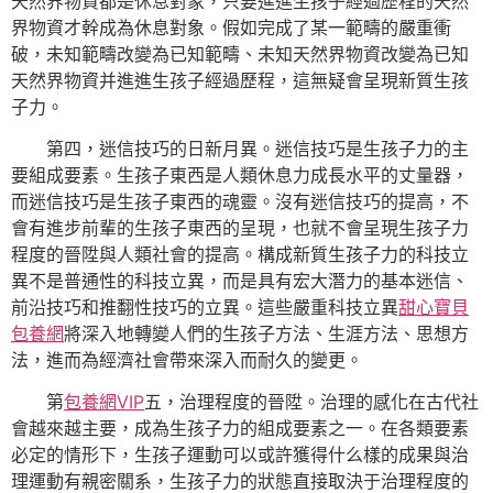
天然界物資都是休息對象，只要進進生孩子經過歷程的天然
界物資才幹成為休息對象。假如完成了某一範疇的嚴重衝
破，未知範疇改變為已知範疇、未知天然界物資改變為已知
天然界物資并進進生孩子經過歷程，這無疑會呈現新質生孩
子力。
第四，迷信技巧的日新月異。迷信技巧是生孩子力的主
要組成要素。生孩子東西是人類休息力成長水平的丈量器，
而迷信技巧是生孩子東西的魂靈。沒有迷信技巧的提高，不
會有進步前輩的生孩子東西的呈現，也就不會呈現生孩子力
程度的晉陞與人類社會的提高。構成新質生孩子力的科技立
異不是普通性的科技立異，而是具有宏大潛力的基本迷信、
前沿技巧和推翻性技巧的立異。這些嚴重科技立異
甜心寶貝
包養網
將深入地轉變人們的生孩子方法、生涯方法、思想方
法，進而為經濟社會帶來深入而耐久的變更。
第
包養網VIP
五，治理程度的晉陞。治理的感化在古代社
會越來越主要，成為生孩子力的組成要素之一。在各類要素
必定的情形下，生孩子運動可以或許獲得什么樣的成果與治
理運動有親密關系，生孩子力的狀態直接取決于治理程度的