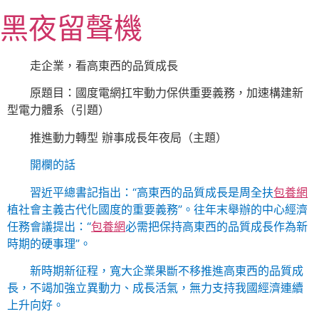
跳
黑夜留聲機
至
主
要
走企業，看高東西的品質成長
內
原題目：國度電網扛牢動力保供重要義務，加速構建新
容
型電力體系（引題）
推進動力轉型 辦事成長年夜局（主題）
開欄的話
習近平總書記指出：“高東西的品質成長是周全扶
包養網
植社會主義古代化國度的重要義務”。往年末舉辦的中心經濟
任務會議提出：“
包養網
必需把保持高東西的品質成長作為新
時期的硬事理”。
新時期新征程，寬大企業果斷不移推進高東西的品質成
長，不竭加強立異動力、成長活氣，無力支持我國經濟連續
上升向好。