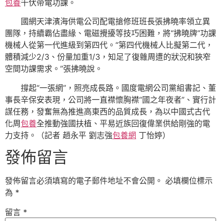
包養
千伏帶電功課。
國網天津濱海供電公司配電搶修班班長張拂曉率領立異
團隊，持續霸佔盡緣、電磁攪擾等技巧困難，將“拂曉牌”功課
機械人從第一代進級到第四代。“第四代機械人比擬第二代，
體積減少2/3、份量加重1/3，知足了復雜周遭的狀況和狹窄
空間功課需求。”張拂曉說。
撐起“一張網”，照亮成長路。國度電網公司黨組書記、董
事長辛保安表現，公司將一直襟懷胸襟“國之年夜者”、實行計
謀任務，發奮無為推進高東西的品質成長，為以中國式古代
化周
包養
全推動強國扶植、平易近族回復偉業供給剛強的電
力支持。（
記者 趙永平 劉志強
包養網
丁怡婷
）
發佈留言
發佈留言必須填寫的電子郵件地址不會公開。
必填欄位標示
為
*
留言
*