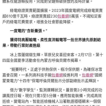
體系在龍游縣投用，完成對全鏈條碳排放的及時計量。
綠電綠證買賣範圍擴展。2023年國度電網完成綠電買賣
超610億千瓦時，綠證買賣超230
包養網
0萬張，不竭知足客
戶的綠電花費需求，增進全社會節能降碳。
一度電的“含新量張。”
獲得特高壓輸電、柔性直流輸電等一批世界搶先原創結
果，帶動行業財產進級
冰上雪蓮熠熠生輝，草原兒女喜迎來客。2月17日，第十
四屆全國夏季活動會在內蒙古呼倫貝爾市揭幕。
“競賽時代，正處于供熱保供、極冷保供期，為確保冰雪
嘉會召開，一系列高科技手腕
包養網
投進利用。
包養網
”國網
蒙東電力“十四冬”保電呼倫貝爾批示分部副總批示孟輝說。
借力“數字孿生”，監測運轉狀況。曩昔需2小時完成的功
課風控日報，現在只需3至5分鐘。應用智能裝備，完成高效
巡檢。變電站內，智能巡檢機械人沿著軌道穩穩顛末一個個