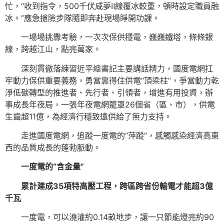
忙，“收到指令，500千伏咸夢Ⅱ線覆冰較重，頓時設定職員融
冰。”應急搶險步隊隨即奔赴現場睜開功課。
一場場挑釁考驗，一次次保供穩電，巍巍鐵塔，條條銀
線，跨越江山，點亮萬家。
深刻貫徹落練習近平總書記主要講話精力，國度電網扛
牢動力保供重要義務，勇當靠得住供電“頂梁柱”，爭當動力乾
淨低碳轉型的推進者、先行者、引領者，增進有用投資，辦
事成長年夜局，一張年夜電網籠罩26個省（區、市），供電
生齒超11億，為經濟行穩致遠供給了無力支持。
走進國度電網，追蹤一度電的“萍蹤”，感觸感染經濟高東
西的品質成長的蓬勃脈動。
一度電的“含金量”
累計建成35項特高壓工程，跨區跨省份輸電才能超3億
千瓦
一度電，可以澆灌約0.14畝地步，讓一只節能燈亮約90