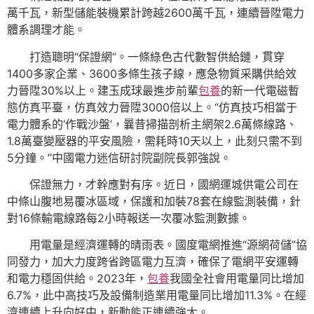
萬千瓦，新型儲能裝機累計跨越2600萬千瓦，連續晉陞電力
體系調理才能。
打造聰明“保證網”。一條綠色古代數智供給鏈，貫穿
1400多家企業、3600多條生孩子線，應急物質采購供給效
力晉陞30%以上。建玉成球最進步前輩
包養
的新一代電磁暫
態仿真平臺，仿真效力晉陞3000倍以上。“仿真技巧相當于
電力體系的‘作戰沙盤’，曩昔掃描剖析主網架2.6萬條線路、
1.8萬臺變壓器的平安風險，需耗時10天以上，此刻只需不到
5分鐘。”中國電力迷信研討院副院長郭強說。
保證無力，才幹應對有序。近日，國網運城供電公司在
中條山腹地易覆冰區域，保護和加裝78套在線監測裝備，針
對16條輸電線路每2小時報送一次覆冰監測數據。
用電量是經濟運轉的晴雨表。國度電網推進“源網荷儲”協
同發力，加大力度跨省跨區電力互濟，確保了電網平安運轉
和電力穩固供給。2023年，
包養
我國全社會用電量同比增加
6.7%，此中高技巧及設備制造業用電量同比增加11.3%。在經
濟連續上升向好中，新動能正連續強大。