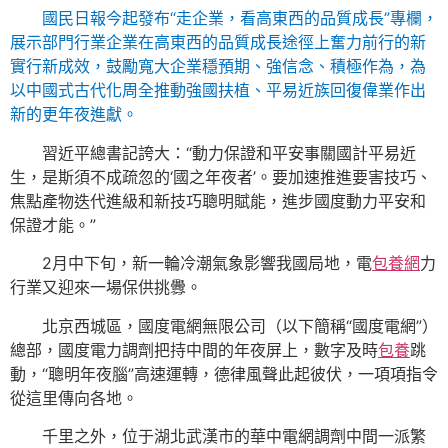
國民日報今起發布“走企業，看高東西的品質成長”專欄，
展示部門行業企業在高東西的品質成長途徑上奮力前行的新
實行新成效，鼓勵寬大企業穩預期、強信念、積極作為，為
以中國式古代化周全推動強國扶植、平易近族回復偉業作出
新的更年夜進獻。
習近平總書記誇大：“動力保證和平安事關國計平易近
生，是斯須不成疏忽的‘國之年夜者’。要加速推進要害技巧、
焦點產物迭代進級和新技巧聰明賦能，進步國度動力平安和
保證才能。”
2月中下旬，新一輪冷潮氣象影響我國局地，電
包養網
力
行業又迎來一場保供挑釁。
北京西城區，國度電網無限公司（以下簡稱“國度電網”）
總部，國度電力調劑把持中間的年夜屏上，數字及時
包養
跳
動，“聰明年夜腦”高速運轉，德律風聲此起彼伏，一項項指令
從這里傳向各地。
千里之外，位于湖北武漢市的華中電網調劑中間一派繁