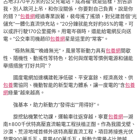
占地3370平方米的公交充電站，成為福“就是這樣，別告訴
我，別人跳河上吊，和你沒關係，你要對自己負責，說是你
的錯？”
包養網
經過專業說著，裴母搖了搖頭，對兒建首個“光
儲充”一體化直流快充站。“20分鐘就能充好約85%的電，可
以或許行駛170公里擺佈。用電岑嶺時，還能給電網反向送
電。”公交車司機趙印
包養網
星是這里的“常客”。
“極熱無風”“晚峰無光”，風景等新動力具有
包養網
間歇
性、隨機性、動搖性等特色，若何與煤電等慣例電源和儲能
舉措措施“打好共同”？
國度電網加速構建乾淨低碳、平安富餘、經濟高效、供
包養
需協同、機動智能的新型電力體系，讓一度電的“含
包養
網
綠量”越來越高。
強基本，助力新動力“發得出”“用得好”。
旋挖鉆機繁忙功課，運輸車往返穿越，寧夏
包養網
—湖
南±800千伏特高壓直流輸電工程扶植正酣。作為我國戈壁、
沙漠、荒涼地域首條外送特高壓直流工程，項目將接進光伏
發電900萬千瓦、風電400萬千瓦，新動力電量占比跨越