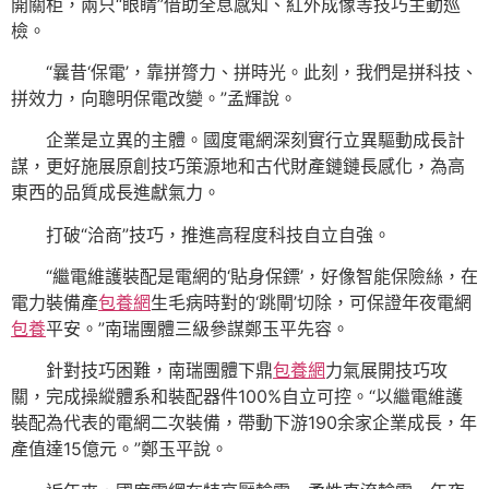
開關柜，兩只“眼睛”借助全息感知、紅外成像等技巧主動巡
檢。
“曩昔‘保電’，靠拼膂力、拼時光。此刻，我們是拼科技、
拼效力，向聰明保電改變。”孟輝說。
企業是立異的主體。國度電網深刻實行立異驅動成長計
謀，更好施展原創技巧策源地和古代財產鏈鏈長感化，為高
東西的品質成長進獻氣力。
打破“洽商”技巧，推進高程度科技自立自強。
“繼電維護裝配是電網的‘貼身保鏢’，好像智能保險絲，在
電力裝備產
包養網
生毛病時對的‘跳閘’切除，可保證年夜電網
包養
平安。”南瑞團體三級參謀鄭玉平先容。
針對技巧困難，南瑞團體下鼎
包養網
力氣展開技巧攻
關，完成操縱體系和裝配器件100%自立可控。“以繼電維護
裝配為代表的電網二次裝備，帶動下游190余家企業成長，年
產值達15億元。”鄭玉平說。