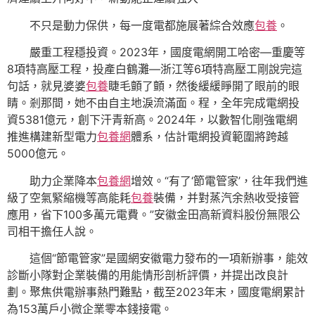
不只是動力保供，每一度電都施展著綜合效應
包養
。
嚴重工程穩投資。2023年，國度電網開工哈密—重慶等
8項特高壓工程，投產白鶴灘—浙江等6項特高壓工剛說完這
句話，就見婆婆
包養
睫毛顫了顫，然後緩緩睜開了眼前的眼
睛。剎那間，她不由自主地淚流滿面。程，全年完成電網投
資5381億元，創下汗青新高。2024年，以數智化剛強電網
推進構建新型電力
包養網
體系，估計電網投資範圍將跨越
5000億元。
助力企業降本
包養網
增效。“有了‘節電管家’，往年我們進
級了空氣緊縮機等高能耗
包養
裝備，并對蒸汽余熱收受接管
應用，省下100多萬元電費。”安徽金田高新資料股份無限公
司相干擔任人說。
這個“節電管家”是國網安徽電力發布的一項新辦事，能效
診斷小隊對企業裝備的用能情形剖析評價，并提出改良計
劃。聚焦供電辦事熱門難點，截至2023年末，國度電網累計
為153萬戶小微企業零本錢接電。