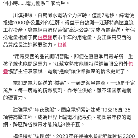
個小時……電力關系千家萬戶。
川滇接壤，白鶴灘水電站全力運轉。僅需7毫秒，綠電便
投遞2000多公里外的江蘇。得益于白鶴灘—江蘇特高壓直流
工程投產，綠電經由過程這條“高速公路”完成西電東送，年保
送電量相當于南
包養網
京市半年的用電量，為江蘇高東西的
品質成長注進微弱動力。
包養
“用電東西的品質顯明晉陞，即便在夏夏季用電岑嶺，生
孩子線也能開足馬力。”江蘇常熟市龍騰特種鋼無限公司外
包
養
協辦主任袁燕說，電網“進級”讓企業擴產的信念更足了。
電網是電力保送的“橋梁”。一頭是海量電源，一頭是千家
萬戶，每一度電的精緻調劑、靠得住供給，離不建國家電網
的硬實力。
建強電網“年夜動脈”。國度電網累計建成“19交16直”35
項特高壓工程，成為世界上輸電才能最強、範圍最年夜的電
網，跨區跨省輸電才能跨越3億千瓦。
構建機動“調理器”。2023年在運抽水蓄能範圍衝破3300