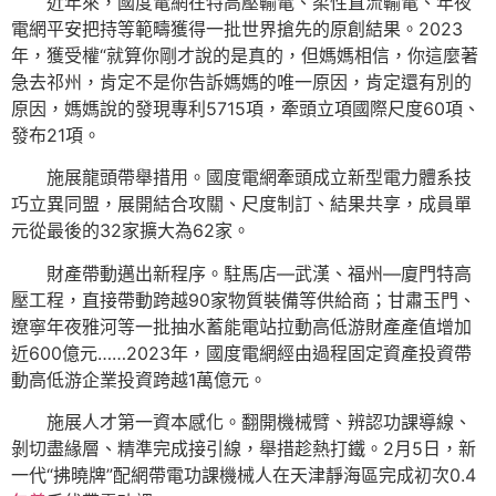
近年來，國度電網在特高壓輸電、柔性直流輸電、年夜
電網平安把持等範疇獲得一批世界搶先的原創結果。2023
年，獲受權“就算你剛才說的是真的，但媽媽相信，你這麼著
急去祁州，肯定不是你告訴媽媽的唯一原因，肯定還有別的
原因，媽媽說的發現專利5715項，牽頭立項國際尺度60項、
發布21項。
施展龍頭帶舉措用。國度電網牽頭成立新型電力體系技
巧立異同盟，展開結合攻關、尺度制訂、結果共享，成員單
元從最後的32家擴大為62家。
財產帶動邁出新程序。駐馬店—武漢、福州—廈門特高
壓工程，直接帶動跨越90家物質裝備等供給商；甘肅玉門、
遼寧年夜雅河等一批抽水蓄能電站拉動高低游財產產值增加
近600億元……2023年，國度電網經由過程固定資產投資帶
動高低游企業投資跨越1萬億元。
施展人才第一資本感化。翻開機械臂、辨認功課導線、
剝切盡緣層、精準完成接引線，舉措趁熱打鐵。2月5日，新
一代“拂曉牌”配網帶電功課機械人在天津靜海區完成初次0.4