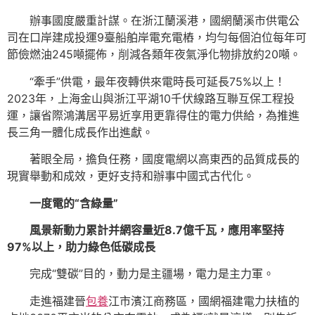
辦事國度嚴重計謀。在浙江蘭溪港，國網蘭溪市供電公
司在口岸建成投運9臺船舶岸電充電樁，均勻每個泊位每年可
節儉燃油245噸擺佈，削減各類年夜氣淨化物排放約20噸。
“牽手”供電，最年夜轉供來電時長可延長75%以上！
2023年，上海金山與浙江平湖10千伏線路互聯互保工程投
運，讓省際鴻溝居平易近享用更靠得住的電力供給，為推進
長三角一體化成長作出進獻。
著眼全局，擔負任務，國度電網以高東西的品質成長的
現實舉動和成效，更好支持和辦事中國式古代化。
一度電的“含綠量”
風景新動力累計并網容量近8.7億千瓦，應用率堅持
97%以上，助力綠色低碳成長
完成“雙碳”目的，動力是主疆場，電力是主力軍。
走進福建晉
包養
江市濱江商務區，國網福建電力扶植的