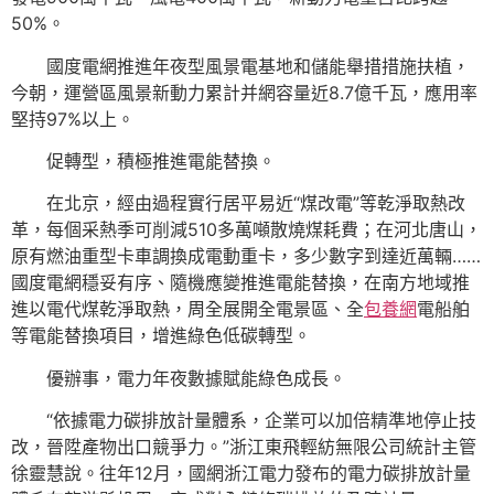
50%。
國度電網推進年夜型風景電基地和儲能舉措措施扶植，
今朝，運營區風景新動力累計并網容量近8.7億千瓦，應用率
堅持97%以上。
促轉型，積極推進電能替換。
在北京，經由過程實行居平易近“煤改電”等乾淨取熱改
革，每個采熱季可削減510多萬噸散燒煤耗費；在河北唐山，
原有燃油重型卡車調換成電動重卡，多少數字到達近萬輛……
國度電網穩妥有序、隨機應變推進電能替換，在南方地域推
進以電代煤乾淨取熱，周全展開全電景區、全
包養網
電船舶
等電能替換項目，增進綠色低碳轉型。
優辦事，電力年夜數據賦能綠色成長。
“依據電力碳排放計量體系，企業可以加倍精準地停止技
改，晉陞產物出口競爭力。”浙江東飛輕紡無限公司統計主管
徐靈慧說。往年12月，國網浙江電力發布的電力碳排放計量