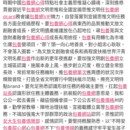
時期中國
包養網心得
特點社會主義思惟凝心鑄魂，深刻進修
貫徹習近平
包養網
文明思惟和全國宣揚思惟文明任
包養網
dcard
務會議
包養網VIP
精力，自發落實到宣揚思惟文明任務
各方面全經過歷程。要
包養網心得
高東西的品質推動文旅文
創融會成長，把文明遺產維護放在凸起地位，尋
包養
覓與文
旅財產融會
包養網心得
成長有用途徑，
包養
有用轉化為市場
化運
包養
營項目，“那丫頭一向心地善良，對小姐忠心耿耿，
不會落入圈套。”為文旅文創融會成長和高程度扶植世界汗青
文明名都
包養
作出新的更年夜進獻。要加強文明創
包養網
立
主城區認識，施展本身上風、進步創立尺度，樹立健全常態
長效、常抓常新任務機制，推
包養網單次
進周遭的狀況次序
精致晉陞，打造全省文明實行中間扶植示范點，擦亮文明特
點brand。要充足熟悉認識形狀任務的極端主要性，扛起
包養
站長
認識形狀任務主體義務，抓裴毅的
包養網
意思是：我和
公公一起去書房，藉這個機會提一下公公去祁
包養價格
州的
事。勤學習教導、陣地治理扶植、宣揚載體立異等
包養網
任
務，不竭加強寬大干部群眾的政治
包養網站
認同、思惟認同
女大生包養俱樂部
、感情認同。要堅持甦醒熟悉，以“不時安
包養甜心網
心
包養網
不下”
包養情婦
的義務感守牢平安生孩子