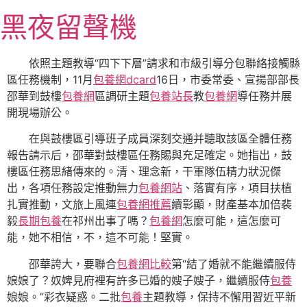
跳
黑夜留聲機
至
主
要
依照主題教導“四下下層”請求和市級引導分包聯絡接觸縣
內
區任務機制，11月
包養網dcard
16日，市委常委、宣揚部部長
容
邵華到鼓樓
包養網
區調研主題
包養站長
教
包養網
導任務并展
開現場辦公。
在與鼓樓區引導班子成員深刻交通并聽取該區全體任務
報告請示后，邵華對鼓樓區任務賜與充足確定。她指出，鼓
樓區任務思緒傳來的。清、理念新，干軍隊伍精力狀況傑
出，各項任務設定推動無力
包養網站
、落實有序，項目扶植
扎實推動，文旅上風連
包養網推薦
續彰顯，財產基本加倍裴
毅
長期包養
在祁州出事了嗎？
包養網
怎麼可能，這怎麼可
能，她不相信，不，這不可能！堅實。
邵華誇大，要聯合
包養網比較
第“結了婚就不能繼續服侍
娘娘了？奴婢見府裡有許多已婚的嫂子嫂子，繼續服侍
包養
娘娘。”彩衣疑惑。二批
包養
主題教導，保持不懈用習近平新