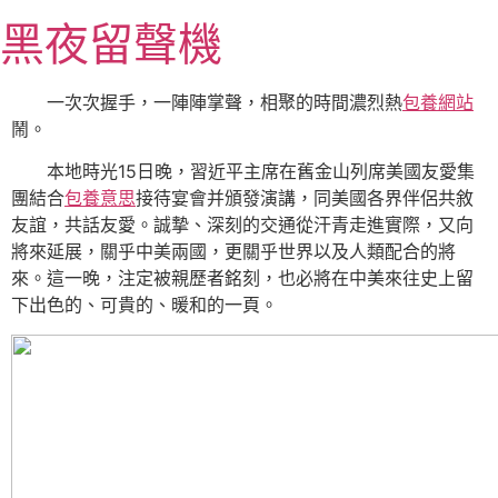
跳
黑夜留聲機
至
主
要
一次次握手，一陣陣掌聲，相聚的時間濃烈熱
包養網站
內
鬧。
容
本地時光15日晚，習近平主席在舊金山列席美國友愛集
團結合
包養意思
接待宴會并頒發演講，同美國各界伴侶共敘
友誼，共話友愛。誠摯、深刻的交通從汗青走進實際，又向
將來延展，關乎中美兩國，更關乎世界以及人類配合的將
來。這一晚，注定被親歷者銘刻，也必將在中美來往史上留
下出色的、可貴的、暖和的一頁。