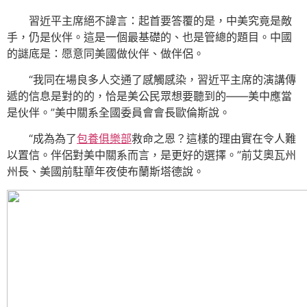
習近平主席絕不諱言：起首要答覆的是，中美究竟是敵
手，仍是伙伴。這是一個最基礎的、也是管總的題目。中國
的謎底是：愿意同美國做伙伴、做伴侶。
“我同在場良多人交通了感觸感染，習近平主席的演講傳
遞的信息是對的的，恰是美公民眾想要聽到的——美中應當
是伙伴。”美中關系全國委員會會長歐倫斯說。
“成為為了
包養俱樂部
救命之恩？這樣的理由實在令人難
以置信。伴侶對美中關系而言，是更好的選擇。”前艾奧瓦州
州長、美國前駐華年夜使布蘭斯塔德說。