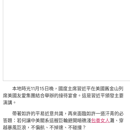
本地時光11月15日晚，國度主席習近平在美國舊金山列
席美國友愛集團結合舉辦的接待宴會。這是習近平頒發主要
演講。
帶著如許的平易近意共識，再來面臨如許一道汗青的必
答題：若何讓中美關系這艘巨輪避開暗礁淺
包養女人
灘、穿
越暴風巨浪，不偏航、不掉速、不碰撞？