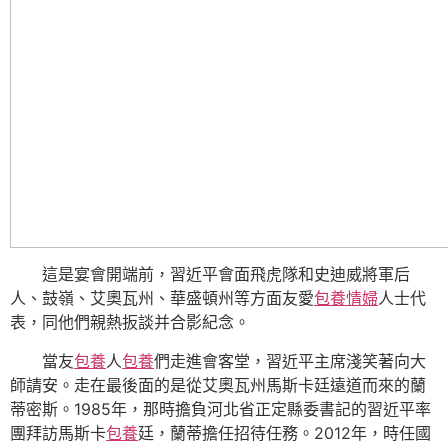
這是宴會開端前，習近平會面飛虎隊和史迪威將軍后
人、鼓嶺、艾奧瓦州、華盛頓州等方面友愛
包養情婦
人士代
表，同他們親熱扳談并合影紀念。
當友
包養
人
包養
們走進會客堂，習近平主席淺笑著向大
師請安。走在最後面的是從艾奧瓦州馬斯卡廷遠道而來的蘭
蒂密斯。1985年，那時擔負河北省正定縣委書記的習近平率
團拜訪馬斯卡
包養
廷，蘭蒂擔任招待任務。2012年，時任國