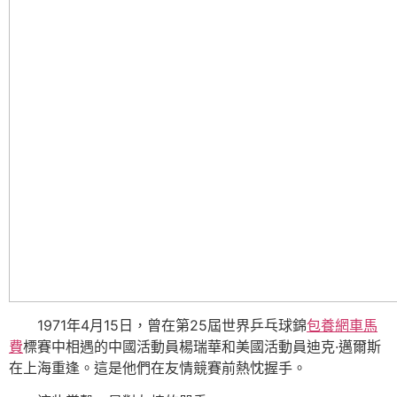
1971年4月15日，曾在第25屆世界乒乓球錦
包養網車馬
費
標賽中相遇的中國活動員楊瑞華和美國活動員迪克·邁爾斯
在上海重逢。這是他們在友情競賽前熱忱握手。