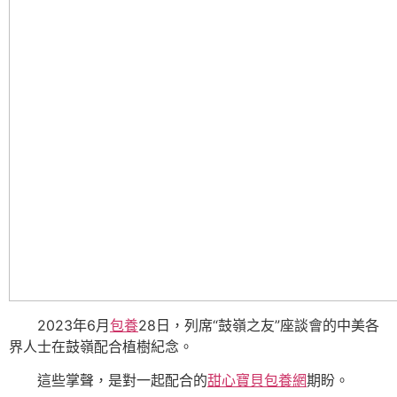
2023年6月
包養
28日，列席“鼓嶺之友”座談會的中美各
界人士在鼓嶺配合植樹紀念。
這些掌聲，是對一起配合的
甜心寶貝包養網
期盼。