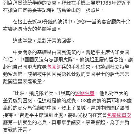
列席拜登總統舉辦的宴會。拜登在手機上展現1985年習近平
在擔負正定縣委書記時拜訪舊金山的一張照片。
在接上去近40分鐘的演講中，濟濟一堂的宴會廳內十余
次響起長時光的熱鬧掌聲。
這些掌聲，是對汗青的回響。
中美關系的基礎是由國民澆筑的。習近平主席告知美國
伴侶，“中國國民沒有忘卻飛虎隊”。他講起重慶的留念館，講
起他自己同飛虎隊老
包養網
兵的手札往來，也談到杜立特舉
動留念館，談到被中國國民決死營救的美國甲士的后代常常
離開這里表達敬意。
“比來，飛虎隊老兵、1說真的
短期包養
，他也對巨大的
差異感到困惑，但這就是他的感覺。03歲高齡的莫耶和98歲
高齡的麥克馬倫離開中國，登上了長城，遭到中國國民熱鬧
接待。”習近平主席說到此處，將眼光投向在宴會
包養網單次
廳第一排就坐的老兵，莫耶舉手請安。掌聲響起，為了并肩
奮戰的汗青。