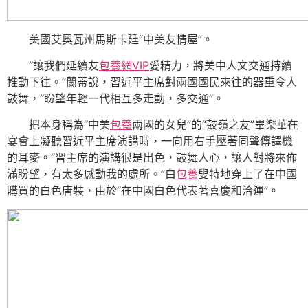
美國艾奧瓦州馬斯卡廷“中美友情屋”。
“讓我們延續友
包養網VIP
愛精力，將美中人文交通持續
推動下往。”蘭蒂說，習近平主席對兩國國民來往的器重令人
鼓舞，“盼望年輕一代相互多走動，多交通”。
把本身稱為“中美
包養
兩國的女兒”的“鼓嶺之友”畢樂華在
宴會上凝聽習近平主席演講時，一向用右手壓著同聲傳譯機
的耳麥。“習主席的演講很是出色，鼓舞人心，讓人對將來佈
滿盼望，有太多感動我的處所。”白
包養
叟特地穿上了在中國
購買的白色唐裝，由於“在中國白色代表著喜慶和洽運”。