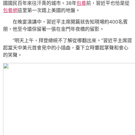
國國民百年來往汗青的城市。38年
包養
前，習近平也恰是從
包養網
這里第一次踏上美國的地盤。
在晚宴演講中，習近平主席開篇就告知現場約400名賓
朋，他至今還保留著一張在金門年夜橋的留影。
“明天上午，拜登總統不了解從哪翻出來。”習近平主席提
起當天中美元首會見中的小插曲，臺下立時響起掌聲和會心
的笑聲。