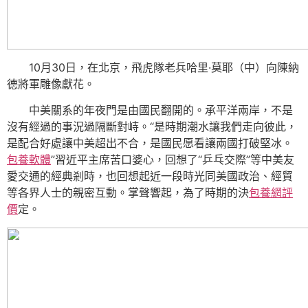
10月30日，在北京，飛虎隊老兵哈里·莫耶（中）向陳納
德將軍雕像獻花。
中美關系的年夜門是由國民翻開的。承平洋兩岸，不是
沒有經過的事況過隔斷對峙。“是時期潮水讓我們走向彼此，
是配合好處讓中美超出不合，是國民愿看讓兩國打破堅冰。
包養軟體
”習近平主席苦口婆心，回想了“乒乓交際”等中美友
愛交通的經典剎時，也回想起近一段時光同美國政治、經貿
等各界人士的親密互動。掌聲響起，為了時期的決
包養網評
價
定。