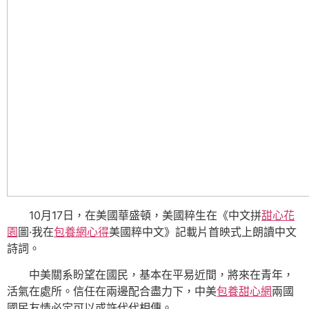
10月17日，在美國華盛頓，美國粹生在《中文拼
甜心花
園
圖·我在
包養網心得
美國粹中文》記載片首映式上朗讀中文
詩詞。
中美關系盼望在國民，基本在平易近間，將來在青年，
活氣在處所。信任在兩邊配合盡力下，中美
包養甜心網
兩國
國民友情必定可以或許代代相傳。