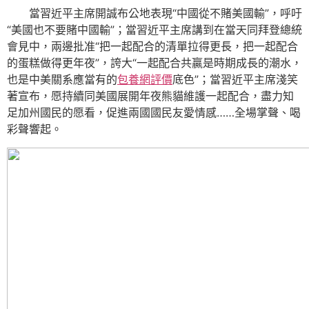
當習近平主席開誠布公地表現“中國從不賭美國輸”，呼吁
“美國也不要賭中國輸”；當習近平主席講到在當天同拜登總統
會見中，兩邊批准“把一起配合的清單拉得更長，把一起配合
的蛋糕做得更年夜”，誇大“一起配合共贏是時期成長的潮水，
也是中美關系應當有的
包養網評價
底色”；當習近平主席淺笑
著宣布，愿持續同美國展開年夜熊貓維護一起配合，盡力知
足加州國民的愿看，促進兩國國民友愛情感……全場掌聲、喝
彩聲響起。