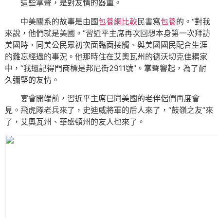
這些掌聲，是對友情的器重。
中美關系的故事是由國
包養網比較
民書寫
包養
的。“對我
來說，他們就是美國。”習近平主席再次回想本身第一次拜訪
美國時，同美公民眾初次面臨面接觸、與美國國民配合生涯
的難忘經過的事況。他那時住在艾奧瓦州的德沃切克佳耦家
中，“我還記得門商標是邦尼街2911號”。掌聲響起，為了耐
久彌堅的友情。
宴會開端前，習近平主席已同美國的老伴侶們再度會
見。飛虎隊老兵來了，史迪威將軍的后人來了，“鼓嶺之友”來
了，艾奧瓦州、華盛頓州的友人也來了。