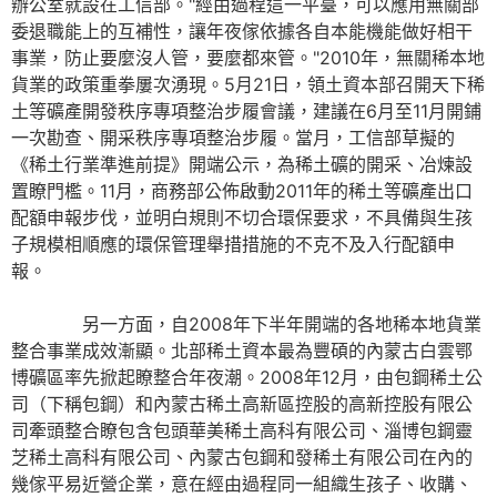
辦公室就設在工信部。"經由過程這一平臺，可以應用無關部
委退職能上的互補性，讓年夜傢依據各自本能機能做好相干
事業，防止要麼沒人管，要麼都來管。"2010年，無關稀本地
貨業的政策重拳屢次湧現。5月21日，領土資本部召開天下稀
土等礦產開發秩序專項整治步履會議，建議在6月至11月開鋪
一次勘查、開采秩序專項整治步履。當月，工信部草擬的
《稀土行業準進前提》開端公示，為稀土礦的開采、冶煉設
置瞭門檻。11月，商務部公佈啟動2011年的稀土等礦產出口
配額申報步伐，並明白規則不切合環保要求，不具備與生孩
子規模相順應的環保管理舉措措施的不克不及入行配額申
報。
另一方面，自2008年下半年開端的各地稀本地貨業
整合事業成效漸顯。北部稀土資本最為豐碩的內蒙古白雲鄂
博礦區率先掀起瞭整合年夜潮。2008年12月，由包鋼稀土公
司（下稱包鋼）和內蒙古稀土高新區控股的高新控股有限公
司牽頭整合瞭包含包頭華美稀土高科有限公司、淄博包鋼靈
芝稀土高科有限公司、內蒙古包鋼和發稀土有限公司在內的
幾傢平易近營企業，意在經由過程同一組織生孩子、收購、