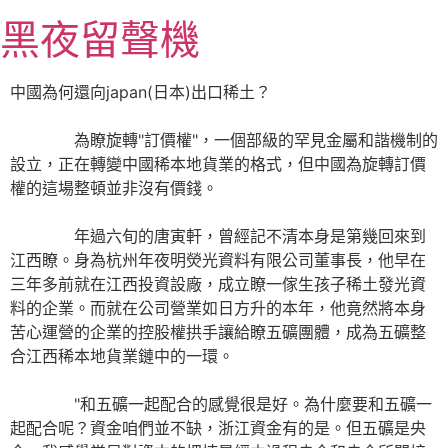
跳
黑夜留聲機
至
主
要
中國為何還向japan(日本)出口稀土？
內
容
為瞭旋轉"訂價權"，一個部級的罕見金屬和諧機制的
設立，正在轉變中國稀本地貨業的格式，但中國為旋轉訂價
權的這場整頓並非沒有價錢。
年過六旬的唐寅軒，曾經記不清本身是第幾回來到
江西瞭。身為杭州年夜明熒光資料有限公司董事長，他早在
三年多前就在江西投資設廠，成立瞭一傢生孩子稀土發光資
料的企業。而就在公司營業如日方升的本年，他竟然將本身
苦心運營的企業的控股權拱手讓給瞭五礦團體，成為五礦整
合江西稀本地貨業鏈中的一環。
"和五礦一起配合的感覺很是好。為什麼要和五礦一
起配合呢？資金咱們並不缺，浙江資金有的是。但五礦是央