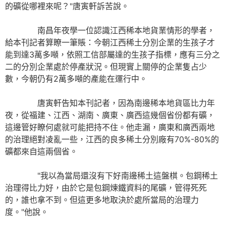
的礦從哪裡來呢？"唐寅軒訴苦說。
南昌年夜學一位認識江西稀本地貨業情形的學者，
給本刊記者算瞭一筆賬：今朝江西稀土分別企業的生孩子才
能到達3萬多噸，依照工信部屬達的生孩子指標，應有三分之
二的分別企業處於停產狀況。但現實上關停的企業隻占少
數，今朝仍有2萬多噸的產能在運行中。
唐寅軒告知本刊記者，因為南邊稀本地貨區比力年
夜，從福建、江西、湖南、廣東、廣西這幾個省份都有礦，
這邊管好瞭何處就可能把持不住。他走漏，廣東和廣西兩地
的治理絕對凌亂一些，江西的良多稀土分別廠有70%-80%的
礦都來自這兩個省。
"我以為當局還沒有下好南邊稀土這盤棋。包鋼稀土
治理得比力好，由於它是包鋼煉鐵資料的尾礦，管得死死
的，誰也拿不到。但這更多地取決於處所當局的治理力
度。"他說。