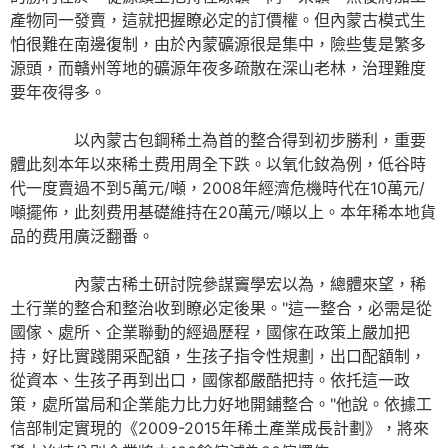
產物同一發賣，這就把握瞭必定的訂價權。但內蒙古模式生
怕很難在南邊復制，由於內蒙礦源很是集中，險些隻是繁多
源頭，而贛州等地的礦源年夜多疏散在深山老林，治理難度
要年夜得多。
以內蒙古包鋼稀土為首的整合得到初步勝利，重要
體此刻本年以來稀土费用周全下跌。以氧化釹為例，低谷時
代一度賣過不到5萬元/噸，2008年經濟危機時代在10萬元/
噸擺佈，此刻费用基礎維持在20萬元/噸以上。本年稀本地貨
品的费用廣泛翻番。
內蒙古稀土研討院參謀竇學宏以為，總體來望，稀
土行業的整合和整治收到瞭必定後果。"這一整合，必需是從
國傢、處所、企業聯動的經過歷程，國傢在政策上嚴加把
持，好比實踐開采配額，生孩子指令性規劃，出口配額制，
從資本、生孩子再到出口，國傢都嚴酷把持。依托這一政
策，處所當局和企業能力比力好地開鋪整合。"他說。依據工
信部制定實現的《2009-2015年稀土產業成長計劃》，將來