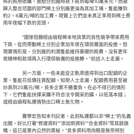
佈的费用收購，賣給分別廠時就下跌到每噸10萬多元。而被
歸入整合范圍的部門稀土分別廠更淪為其加工場，隻能賺到
約2。6萬元/噸的加工費。現實上它們並未真正享用到稀土费
用年夜幅下跌的苦頭。
"國傢但願經由過程稀本地貨業的良性競爭帶來费用
下跌，從而帶動稀土分別企業加年夜在環保層面的投進。但
現實情形是，分別廠的利潤隻能維持基礎的耗費，沒有更年
夜精神和款項再入行環保裝備的投進瞭。"前述人士走漏。
另一方面，一些未能從正軌渠道得到出口配額的企
業，隻能花低價往買配額。知戀人士走漏，配額费用甚至被
炒高到20萬元/噸，良多企業不勝重負。在必不得已的情形
下，它們隻能抉擇采購不符合法令開采的礦，以低落本錢；
或經由過程私運情勢出口稀土氧化物。
竇學宏告知本刊記者，此刻私運都以非"稀土"的名義
出關，好比打著"修建資料""添加劑資料""合金資料"等其餘旗
幟，這已是業內公然的奧秘。"良多資料用肉眼是無奈辨別