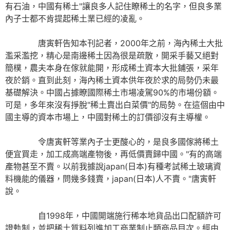
有石油，中國有稀土"讓良多人記住瞭稀土的名字，但良多業
內子士都不肯提起稀土業已經的凌亂。
唐寅軒告知本刊記者，2000年之前，海內稀土大批
濫采濫挖，精心是南邊稀土因為很是疏散，開采手藝又絕對
簡樸，農夫本身在傢就能開，形成稀土資本大批鋪張，采年
夜於銷。直到此刻，海內稀土資本供年夜於求的局勢仍未最
基礎解決。中國占據瞭國際稀土市場凌駕90%的市場份額。
可是，多年來沒有掙脫"稀土賣出白菜價"的局勢。在這個由中
國主導的資本市場上，中國對稀土的訂價卻沒有主導權。
令唐寅軒等業內子士更酸心的，是良多國傢將稀土
便宜買走，加工成高端產物後，再低價賣歸中國。"有的高端
產物甚至不賣。以前我據說japan(日本)有種考試稀土玻璃資
料機能的儀器，問幾多錢賣，japan(日本)人不賣。"唐寅軒
說。
自1998年，中國開端施行稀本地貨品出口配額許可
證軌制，並把稀土質料列進加工商業制止類商品目次。經由