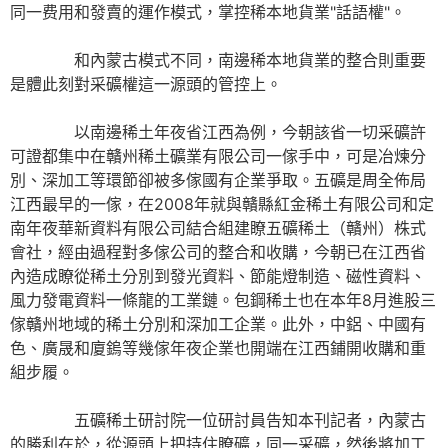
同一费用和發賣的運作模式，掌控稀本地貨業"話語權"。
和內蒙古模式不同，南邊稀本地貨業的整合則重要
是體此刻對采礦權這一源頭的管控上。
以南邊稀土年夜省江西為例，今朝該省一切采礦許
可證都集中在贛州稀土礦業有限公司一傢手中，可是冶煉分
別、深加工等環節卻被多傢國有企業爭取。五礦是周全佈局
江西最早的一傢，在2008年就與贛縣紅金稀土有限公司和定
南年夜華新資料有限公司結合組建瞭五礦稀土（贛州）株式
會社，經由過程對多傢公司的整合和收購，今朝已在江西省
內造成瞭從稀土分別到發光資料、節能燈制造、磁性資料、
風力發電資料一條龍的工業鏈。包鋼稀土也在本年8月進股三
傢贛州地域的稀土分別和深加工企業。此外，中鋁、中國有
色、廣晟和廈鎢等幾傢年夜企業也開端在江西鋪開收購和重
組步履。
五礦稀土研討院一位研討員告知本刊記者，內蒙古
的勝利在於，從源頭上把持住瞭礦，同一采礦，然後將加工