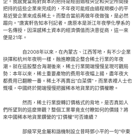
企。我感覺當局對資本的把持是經由過程央企和央企所間接
把持的這些企業來完成的，不年夜可能經由過程規模小的平
易近營企業來成長稀土。而整合當前再做年夜做強，是必然
趨向。"唐寅軒告知本刊記者。唐原本是浙江年夜學化學系的
一名傳授，因深感稀土資本的經濟價值而決意從商，這一來
便是21年。
自2008年以來，在內蒙古、江西等地，有不少企業
抉擇和杭州年夜明一樣，融進瞭國企整合稀土行業的年夜
潮。就在這股整合海潮後來，稀土行業開端慢慢呈現可觀局
勢：本年以來，稀土重要產物的费用年夜幅上揚，盡年夜大
都费用已翻瞭一番。稀土不再賣出"白菜價"，而業表裡人士也
慨嘆，中國終於開端慢慢把握稀本地貨業的訂價權瞭。
然而，稀土行業旋轉訂價格式的背地，是否真如人
們所望到的這麼樂觀？整個工業畢竟支付瞭如何的價錢？將
來中國稀本地貨業鑽營的"訂價權"可否連續？
部級罕見金屬和諧機制設立昔時鄧小平的一句"中東