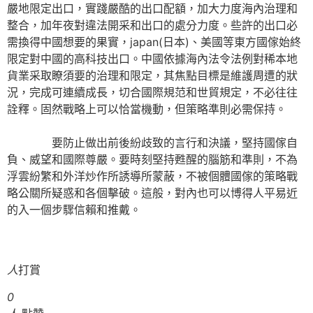
嚴地限定出口，實踐嚴酷的出口配額，加大力度海內治理和
整合，加年夜對違法開采和出口的處分力度。些許的出口必
需換得中國想要的果實，japan(日本)、美國等東方國傢始終
限定對中國的高科技出口。中國依據海內法令法例對稀本地
貨業采取瞭須要的治理和限定，其焦點目標是維護周遭的狀
況，完成可連續成長，切合國際規范和世貿規定，不必往往
詮釋。固然戰略上可以恰當機動，但策略準則必需保持。
要防止做出前後紛歧致的言行和決議，堅持國傢自
負、威望和國際尊嚴。要時刻堅持甦醒的腦筋和準則，不為
浮雲紛繁和外洋炒作所誘導所蒙蔽，不被個體國傢的策略戰
略公關所疑惑和各個擊破。這般，對內也可以博得人平易近
的入一個步驟信賴和推戴。
人
打賞
0