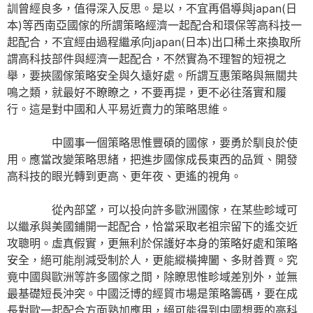
訓曾經良多，值得深入反思。是以，不宜再倡導與japan(日
本)等西南亞國傢的所謂策略經濟一起配合和環保等高科技一
起配合，不宜經由過程繼承向japan(日本)出口稀土來換取所
謂高科技部件與經濟一起配合，不然實為不理智的短視之
舉，要挾國傢策略安全與久遠好處。所謂互惠策略與無關共
鳴之類，就最好不瞭瞭之，不要再提，更不必往落實和履
行。這是對中國和人平易近賣力的策略思維。
中國事一個策略思惟豐碩的國傢，要勇於馴良於使
用。應當改變策略思緒，把進步國傢成長東西的品質、開發
高科技的眼光轉到更高、更年夜、更遙的視角。
從內部望，可以投向許多歐洲國傢，在某些畛域可
以繼承與美國鋪開一起配合，恰當采取老祖宗留下的遙交近
攻聰明。虛真假實，更無利於保護好本身的策略好處和策略
安全，絕可能削減受制於人，更能縱橫捭闔、多財善賈。究
竟中國與歐洲等許多國傢之間，除瞭思惟畛域差別外，並無
最基礎短長沖突。中國泛博的經貿市場是策略籌碼，要在成
長對歐一起配合方面熟加應用，絕可能得到中國想要的高科