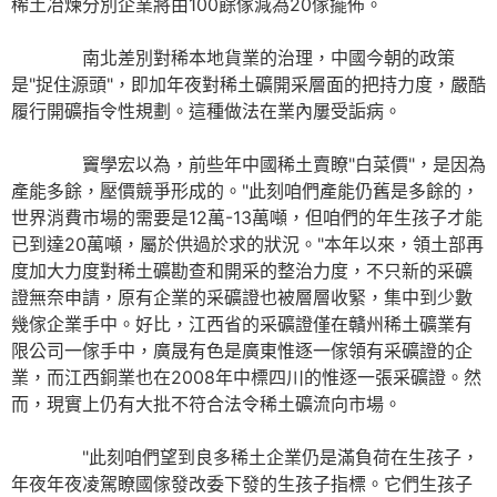
稀土冶煉分別企業將由100餘傢減為20傢擺佈。
南北差別對稀本地貨業的治理，中國今朝的政策
是"捉住源頭"，即加年夜對稀土礦開采層面的把持力度，嚴酷
履行開礦指令性規劃。這種做法在業內屢受詬病。
竇學宏以為，前些年中國稀土賣瞭"白菜價"，是因為
產能多餘，壓價競爭形成的。"此刻咱們產能仍舊是多餘的，
世界消費市場的需要是12萬-13萬噸，但咱們的年生孩子才能
已到達20萬噸，屬於供過於求的狀況。"本年以來，領土部再
度加大力度對稀土礦勘查和開采的整治力度，不只新的采礦
證無奈申請，原有企業的采礦證也被層層收緊，集中到少數
幾傢企業手中。好比，江西省的采礦證僅在贛州稀土礦業有
限公司一傢手中，廣晟有色是廣東惟逐一傢領有采礦證的企
業，而江西銅業也在2008年中標四川的惟逐一張采礦證。然
而，現實上仍有大批不符合法令稀土礦流向市場。
"此刻咱們望到良多稀土企業仍是滿負荷在生孩子，
年夜年夜凌駕瞭國傢發改委下發的生孩子指標。它們生孩子