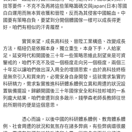
技等要件，不克不及再將這些策略籌碼交與japan(日本)等國
白白運用而無本質收獲和晉陞，反而為其侵害中國輸血。中
國要有策略自負，要望到分開個體國傢一樣可以成長得更
好，咱們有相似的汗青履歷。
實質來望，成長高科技、晉陞工業構造、改變成長
方法，樞紐仍是依賴本身，獨立重生，本身下手，人給家
足。延安時代和開國後三十年一些策略思維此刻望來是可資
鑒戒的，咱們不克不及從一個極度走向另一個極度，兩個三
十年足以讓咱們做出深入周全的埋頭思索。由於高科技終極
是無奈引入和買來的，必需安身自身開發。這就需求紮實的
科研精力，需求紮實推進科研體系體例立異和周遭的狀況設
置裝備擺設。歸顧開國後三十年國傢安全和科技畛域的一系
列龐大結果，咱們會遭到良多啟示，錢學森老師長教師往世
前所期待的便是這個意思。
憑心而論，以後中國的科研體系體例、教育體系體
例、社會周遭的狀況和氣氛存在諸多弊病，有些弊病還很嚴