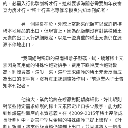
的，必需入行化驗剖析才行。這就要求海關必需要加年夜審
查力度才行。"稀土行業老專傢辛模良告知本刊記者。
另一個隱憂在於，外貌上望起來配額可以或許把持
稀本地貨品的出口，但現實上，因為配額制沒有對某種稀土
元素的出口入行詳細限定，以是一些貴重的稀土元素仍在源
源不停地出口。
"我國絕對稀疏的是南邊離子型礦，鋱、鏑等稀土元
素因為其用處的特殊性絕對搶手，费用下跌幅度也絕對較
高、利潤最高。這般一來，這些需求維護的稀土元素反而成
為出口的搶手貨，沒有真正起到維護作用。"前述業內子士告
知本刊記者。
他誇大，業內始終在呼籲對配額詳細化，好比規則
對某些特定需求維護的稀土元素限定出口多少數字，能力起
到維護這些礦產的本質意義。在《2009-2015年稀土產業成
長計劃》中，對某些罕見金屬的特殊維護已提上議程。《計
劃》規則，將來低級資料仍被制止出口，並且還將入一個步