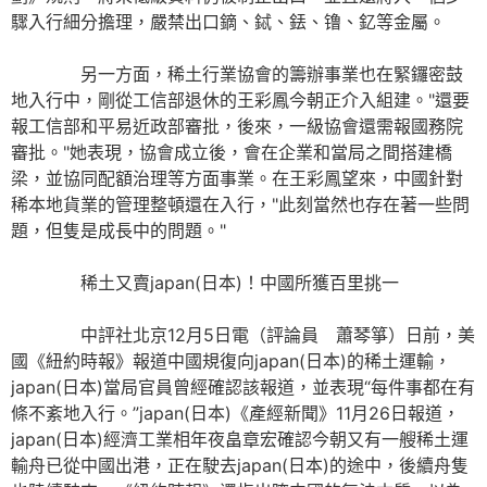
驟入行細分擔理，嚴禁出口鏑、鋱、銩、镥、釔等金屬。
另一方面，稀土行業協會的籌辦事業也在緊鑼密鼓
地入行中，剛從工信部退休的王彩鳳今朝正介入組建。"還要
報工信部和平易近政部審批，後來，一級協會還需報國務院
審批。"她表現，協會成立後，會在企業和當局之間搭建橋
梁，並協同配額治理等方面事業。在王彩鳳望來，中國針對
稀本地貨業的管理整頓還在入行，"此刻當然也存在著一些問
題，但隻是成長中的問題。"
稀土又賣japan(日本)！中國所獲百里挑一
中評社北京12月5日電（評論員 蕭琴箏）日前，美
國《紐約時報》報道中國規復向japan(日本)的稀土運輸，
japan(日本)當局官員曾經確認該報道，並表現“每件事都在有
條不紊地入行。”japan(日本)《產經新聞》11月26日報道，
japan(日本)經濟工業相年夜畠章宏確認今朝又有一艘稀土運
輸舟已從中國出港，正在駛去japan(日本)的途中，後續舟隻