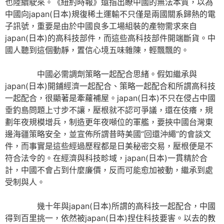
也陸續駛來。《紐約時報》還指出瞭中國的無法本質，以為
中國向japan(日本)規復稀土運輸不只僅是兩國關系歸熱的電
子訊號，重要是由於中國良多工場組裝的產物需求來自
japan(日本)的高科技部件，而這些高科技部件開端斷貨。中
國人聽到這個動靜，置信心境五味雜陳，輕飄飄的。
中國必需調劑策略一起配合思緒。假如繼承與
japan(日本)開鋪經濟一起配合、策略一起配合和所謂高科技
一起配合，很顯著是牽蘿補屋。japan(日本)不只在侵占中國
垂釣島問題上寸步不讓，壓根就不認可爭議，還在伎癢，規
劃年夜規模增兵，制造更年夜噸位的軍艦，要挾中國台灣東
邊海疆策略安全，並宣佈所謂昔時美國“回還沖繩”的會談文
件，而事實是這些經過歷程都是日美秘密交易，壓根便是不
符合法令的。在經濟與科技畛域，japan(日本)一貫精於合
計，中國不會占到什麼廉價，反而可能愈加被動，繼承到處
受制與人。
幾十年與japan(日本)所謂的高科技一起配合，中國
得到百里挑一，依然被japan(日本)捏住科技要害。以去的教