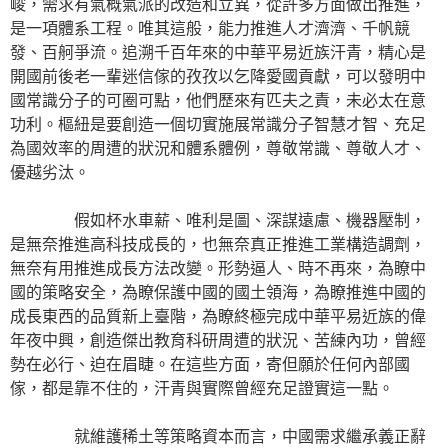
峻，需求有氣概氣派的改造和立異，從許多方面做出推進，
是一項體系工程。唯其這般，能力推進人才濟濟、千帆競
發、百舸爭流。追溯千百年來的中華平易近族汗青，精心是
開國前後老一輩迷信傢的孜孜以乞降愛國貢獻，可以發明中
國常識分子的可圈可點，他們歷來有匹夫之責，未必太在意
功利。樞紐是要創造一個切實施展常識分子智慧才智、充足
為國效率的周遭的狀況和體系體例，尊敬常識、尊敬人才、
優越劣汰。
假如杯水車薪、唯利是圖、深謀遠慮、機器壓制，
是無奈推進高科技成長的，也無奈真正推進工業構造調劑，
無奈有用推進成長方法改變。形勢逼人、時不再來，為瞭中
國的策略安全，為瞭保護中國的國土領海，為瞭推進中國的
成長東西的品質新上臺階，為瞭終極完成中華平易近族的偉
年夜中興，創造傑出教育科研周遭的狀況、苦練內功，曾經
勢在必行、迫在眉睫。在這些方面，寄但願於任何內部國
傢，都是靠不住的，汗青與實際曾經充足證實這一點。
就維護稀土等策略資本而言，中國需求繼承義正辭