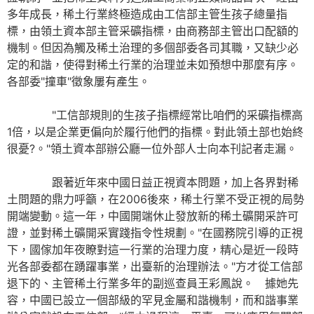
多年成長，稀土行業終極造成由工信部主管生孩子總量指
標，由領土資本部主管采礦指標，由商務部主管出口配額的
機制。但因為觸及稀土治理的多個部委各司其職，又缺少必
定的和諧，使得對稀土行業的治理並未如預想中那麼有序。
各部委"撞車"徵象屢有產生。
"工信部規則的生孩子指標經常比咱們的采礦指標高
1倍，以是企業更偏向於履行他們的指標。對此領土部也始終
很憂?。"領土資本部辦公廳一位外部人士向本刊記者走漏。
跟著近年來中國日益正視資本問題，加上各界對稀
土問題的鼎力呼籲，在2006後來，稀土行業不受正視的局勢
開端變動。這一年，中國開端休止發放新的稀土礦開采許可
證，並對稀土礦開采實踐指令性規劃。"在國務院引導的正視
下，國傢加年夜瞭對這一行業的治理力度，精心是近一段時
光各部委都在踴躍事業，出臺新的治理辦法。"方才從工信部
退下的、主管稀土行業多年的副巡查員王彩鳳說。 據她先
容，中國已設立一個部級的罕見金屬和諧機制，而和諧事業