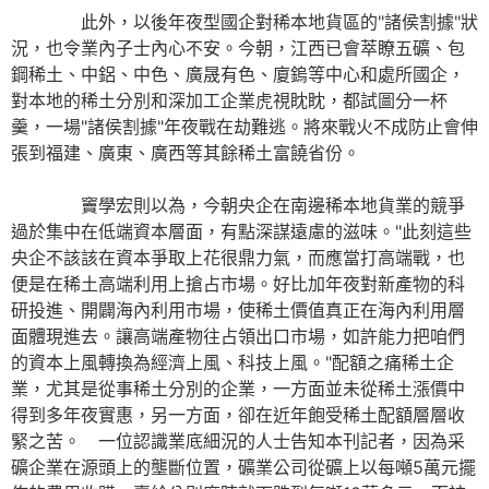
此外，以後年夜型國企對稀本地貨區的"諸侯割據"狀
況，也令業內子士內心不安。今朝，江西已會萃瞭五礦、包
鋼稀土、中鋁、中色、廣晟有色、廈鎢等中心和處所國企，
對本地的稀土分別和深加工企業虎視眈眈，都試圖分一杯
羹，一場"諸侯割據"年夜戰在劫難逃。將來戰火不成防止會伸
張到福建、廣東、廣西等其餘稀土富饒省份。
竇學宏則以為，今朝央企在南邊稀本地貨業的競爭
過於集中在低端資本層面，有點深謀遠慮的滋味。"此刻這些
央企不該該在資本爭取上花很鼎力氣，而應當打高端戰，也
便是在稀土高端利用上搶占市場。好比加年夜對新產物的科
研投進、開闢海內利用市場，使稀土價值真正在海內利用層
面體現進去。讓高端產物往占領出口市場，如許能力把咱們
的資本上風轉換為經濟上風、科技上風。"配額之痛稀土企
業，尤其是從事稀土分別的企業，一方面並未從稀土漲價中
得到多年夜實惠，另一方面，卻在近年飽受稀土配額層層收
緊之苦。 一位認識業底細況的人士告知本刊記者，因為采
礦企業在源頭上的壟斷位置，礦業公司從礦上以每噸5萬元擺