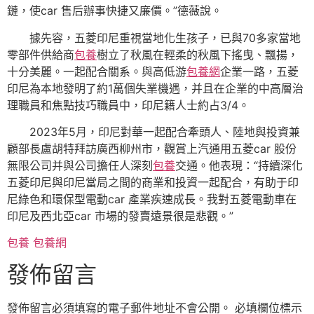
鏈，使car 售后辦事快捷又廉價。”德薇說。
據先容，五菱印尼重視當地化生孩子，已與70多家當地
零部件供給商
包養
樹立了秋風在輕柔的秋風下搖曳、飄揚，
十分美麗。一起配合關系。與高低游
包養網
企業一路，五菱
印尼為本地發明了約1萬個失業機遇，并且在企業的中高層治
理職員和焦點技巧職員中，印尼籍人士約占3/4。
2023年5月，印尼對華一起配合牽頭人、陸地與投資兼
顧部長盧胡特拜訪廣西柳州市，觀賞上汽通用五菱car 股份
無限公司并與公司擔任人深刻
包養
交通。他表現：“持續深化
五菱印尼與印尼當局之間的商業和投資一起配合，有助于印
尼綠色和環保型電動car 產業疾速成長。我對五菱電動車在
印尼及西北亞car 市場的發賣遠景很是悲觀。”
包養
包養網
發佈留言
發佈留言必須填寫的電子郵件地址不會公開。
必填欄位標示