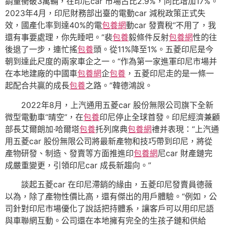
銷量衝破3萬輛，在印尼car 市場占比2.9%，同比增加17%。
2023年4月，印尼財務部出臺的電動car 減稅政策正式失
效，國產化率到達40%的電
包養網
動car 發賣稅“不用了，我
還有事要處理，你先睡吧。”裴
包養
毅條件反射
包養網
性的往
後退了一步，連忙搖
包養
頭。從11%降至1%。五菱印尼是今
朝到達此尺度的兩家車企之一。“作為第一家進軍印尼市場并
在本地建廠的中國車
包養網
企
包養
，五菱印尼走的是一條一
起配合共贏的成長
包養
之路。”韓德鴻說。
2022年8月，上汽通用五菱car 股份無限公司旗下全新
微型電動車“晴空”，在
包養
印尼停止全球首發。印尼經濟兼顧
部長艾爾朗加·哈爾塔
包養
托列席典
包養網
禮并表現：“上汽通
用五菱car 股份無限公司將最新產物和技巧帶到印尼，將從
產物研發、制造、發賣等方面推進印
包養網
尼car 財產鏈完
成嚴重變更，引領印尼car 成長新趨向。”
談起五菱car 在印尼滯銷的緣由，五菱印尼發賣員德薇
以為，除了產物性價比高，還有傑出的用戶體驗。“例如，公
司針對印尼市場優化了說話把持體系，讓客戶可以用印尼語
與車聯網互動。公司還在本地擁有完全的生孩子鏈和供給