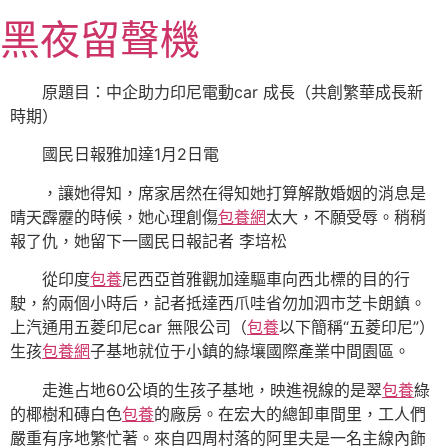
跳
黑夜留聲機
至
主
要
原題目：中企助力印尼電動car 成長（共創繁華成長新
內
時期）
容
國民日報雅加達1月2日電
，讓她得知，席家居然在得知她打算解散婚姻的消息是
晴天霹靂的時候，她心理創傷
包養網
太大，不願受辱。稍稍
報了仇，她留下一國民日報記者 李培松
從印度
包養
尼西亞首雅觀加達驅車向西北標的目的行
駛，約兩個小時后，記者抵達西爪哇省勿加泗市芝卡朗鎮。
上汽通用五菱印尼car 無限公司（
包養
以下簡稱“五菱印尼”）
生孩
包養網
子基地就位于小鎮的綠壤國際產業中間園區。
走進占地60公頃的生孩子基地，映進視線的是翠
包養
綠
的椰樹和磚白色
包養
的廠房。在宏大的總卸車間里，工人們
嚴重有序地繁忙著。來自四周村落的阿里夫是一名主線內飾