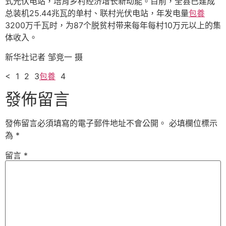
式光伏电站，培育乡村经济增长新动能。目前，全县已建成
总装机25.44兆瓦的单村、联村光伏电站，年发电量
包養
3200万千瓦时，为87个脱贫村带来每年每村10万元以上的集
体收入。
新华社记者 邹竞一 摄
< 1 2 3
包養
4
發佈留言
發佈留言必須填寫的電子郵件地址不會公開。
必填欄位標示
為
*
留言
*