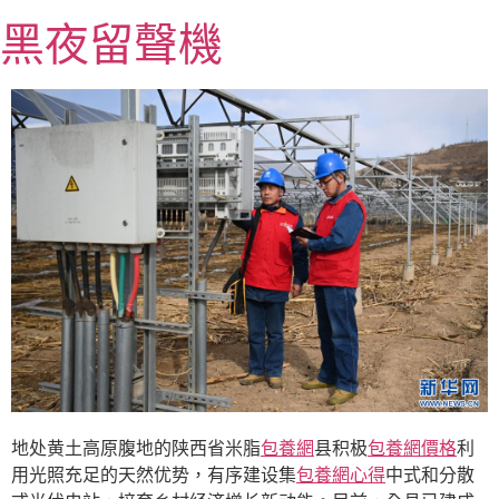
跳
黑夜留聲機
至
主
要
內
容
地处黄土高原腹地的陕西省米脂
包養網
县积极
包養網價格
利
用光照充足的天然优势，有序建设集
包養網心得
中式和分散