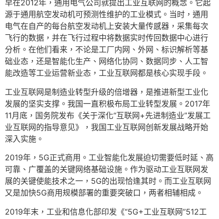
早在2012年，通用电气公司就提出工业互联网的概念。它起
源于通用航空发动机可预测性维护的工业模式。当时，通用
电气在自产的每台航空发动机上安装大量传感器，采集每次
飞行的数据，并在飞行过程中将数据实时传回数据中心进行
分析。在他们看来，不论是工厂内网、外网、标识解析等基
础业态，还是智能化生产、网络化协同、数据同步、人工智
能改造等工业运营新业态，工业互联网都是核心实现手段。
工业互联网是制造业转型升级的倍增器，是推进新型工业化
发展的坚实支撑。我国一直积极布局工业转型发展。2017年
11月底，国务院发布《关于深化“互联网+先进制造业”发展工
业互联网的指导意见》，我国工业互联网创新发展战略开始
深入实施。
2019年，5G正式商用。工业智能化发展迫切需要低时延、高
可靠、广覆盖的关键网络基础设施。作为驱动工业互联网发
展的关键使能技术之一，5G的出现恰逢其时。而工业互联网
又是加快5G商用规模部署的重要突破口，两者相辅相成。
2019年末，工业和信息化部印发《“5G+工业互联网”512工