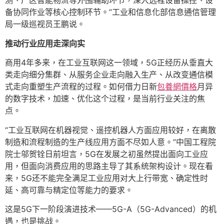
测、厂区智能物流等外围辅助环节，深入远程设备操控、设
备协同作业等核心控制环节。”工业和信息化部信息通信管理
局一级巡视员王鹏说。
推动行业应用走深向实
商用4年多来，在工业互联网这一领域，5G正经历从垂直大
类走向细分集群、从服务企业走向融入生产、从改变通信模
式走向重塑生产流程的过程。如何借力日新
包養網價格
月异
的数字技术，加速、优化这个过程，是当前行业关注的焦
点。
“工业互联网在机器视觉、遥控机器人方面应用较好，在离散
制造和流程制造的生产线应用方面不尽如人意。”中国工程院
院士邬贺铨日前坦言，5G在发展之初虽然提出面向工业应
用，但面向消费应用的思路主导了其系统架构设计。现在看
来，5G还不能完全满足工业应用对大上行带宽、确定性时
延、高可靠与精定位等能力的要求。
这是5G下一阶段演进技术——5G-A（5G-Advanced）的机
遇，也是挑战。