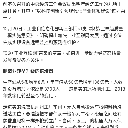
前不久召开的中央经济工作会议提出明年经济工作的九项重
点任务。其中，“以科技创新引领现代化产业体系建设”位列第
一。
12月20日，工业和信息化部等三部门印发《制造业卓越质量
工程实施意见》，明确提出加快工业互联网发展，通过系统
集成实现设备远程监控和预测性维护。
“5G+工业互联网”带来的变革，如何进一步助力经济高质量
发展备受各方关注。
制造业转型升级的倍增器
生产线从5条增至8条，年产值从50亿元增至136亿元，人数
却没有增加，依然是3700人——这是美的冰箱荆州工厂2018
年数字化转型至今的变化。
走进美的洗衣机荆州工厂车间，无人自动搬运车将物料精准
送达工位，悬挂链把零部件从一楼吊到二楼，楼层之间还有
像垂直电梯一样穿梭式立库。当前，该工厂的机器人万人保
有量达1500台，自动化率72%。一条生产线，从来料到成