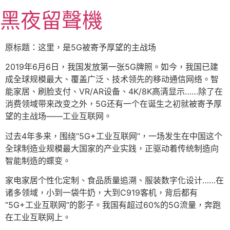
跳
黑夜留聲機
至
主
要
原标题：这里，是5G被寄予厚望的主战场
內
2019年6月6日，我国发放第一张5G牌照。如今，我国已建
容
成全球规模最大、覆盖广泛、技术领先的移动通信网络。智
能家居、刷脸支付、VR/AR设备、4K/8K高清显示……除了在
消费领域带来改变之外，5G还有一个在诞生之初就被寄予厚
望的主战场——工业互联网。
过去4年多来，围绕“5G+工业互联网”，一场发生在中国这个
全球制造业规模最大国家的产业实践，正驱动着传统制造向
智能制造的蝶变。
家电家居个性化定制、食品质量追溯、服装数字化设计……在
诸多领域，小到一袋牛奶，大到C919客机，背后都有
“5G+工业互联网”的影子。我国有超过60%的5G流量，奔跑
在工业互联网上。