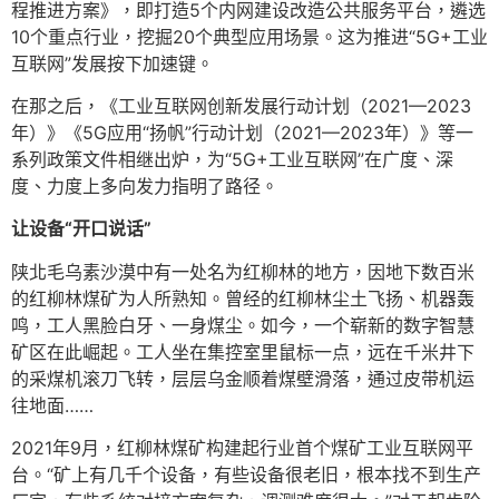
程推进方案》，即打造5个内网建设改造公共服务平台，遴选
10个重点行业，挖掘20个典型应用场景。这为推进“5G+工业
互联网”发展按下加速键。
在那之后，《工业互联网创新发展行动计划（2021—2023
年）》《5G应用“扬帆”行动计划（2021—2023年）》等一
系列政策文件相继出炉，为“5G+工业互联网”在广度、深
度、力度上多向发力指明了路径。
让设备“开口说话”
陕北毛乌素沙漠中有一处名为红柳林的地方，因地下数百米
的红柳林煤矿为人所熟知。曾经的红柳林尘土飞扬、机器轰
鸣，工人黑脸白牙、一身煤尘。如今，一个崭新的数字智慧
矿区在此崛起。工人坐在集控室里鼠标一点，远在千米井下
的采煤机滚刀飞转，层层乌金顺着煤壁滑落，通过皮带机运
往地面……
2021年9月，红柳林煤矿构建起行业首个煤矿工业互联网平
台。“矿上有几千个设备，有些设备很老旧，根本找不到生产