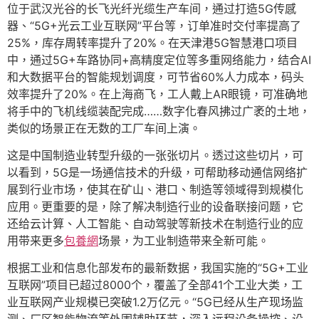
位于武汉光谷的长飞光纤光缆生产车间，通过打造5G传感
器、“5G+光云工业互联网”平台等，订单准时交付率提高了
25%，库存周转率提升了20%。在天津港5G智慧港口项目
中，通过5G+车路协同+高精度定位等多重网络能力，结合AI
和大数据平台的智能规划调度，可节省60%人力成本，码头
效率提升了20%。在上海商飞，工人戴上AR眼镜，可准确地
将手中的飞机线缆装配完成……数字化春风拂过广袤的土地，
类似的场景正在无数的工厂车间上演。
这是中国制造业转型升级的一张张切片。透过这些切片，可
以看到，5G是一场通信技术的升级，可帮助移动通信网络扩
展到行业市场，使其在矿山、港口、制造等领域得到规模化
应用。更重要的是，除了解决制造行业的设备联接问题，它
还给云计算、人工智能、自动驾驶等新技术在制造行业的应
用带来更多
包養網
场景，为工业制造带来全新可能。
根据工业和信息化部发布的最新数据，我国实施的“5G+工业
互联网”项目已超过8000个，覆盖了全部41个工业大类，工
业互联网产业规模已突破1.2万亿元。“5G已经从生产现场监