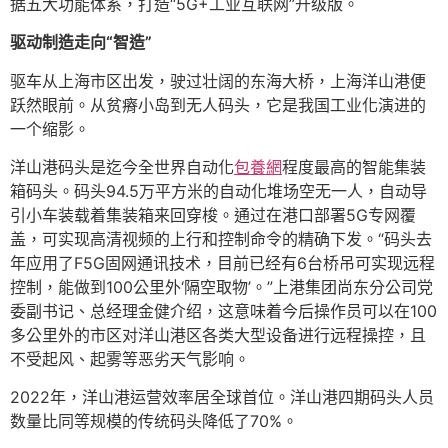
据五大功能体系，打造“5G+工业互联网”升级版。
驱动制造走向“智造”
驱车从上海市区出发，驶过壮阔的东海大桥，上海洋山港便
跃然眼前。从贫瘠小岛到无人码头，它是我国工业化演进的
一个缩影。
洋山港码头是迄今全世界自动化
包養網
程度最高的智能集装
箱码头。码头94.5万平方米的自动化堆场空无一人，自动导
引小车装载着集装箱来回穿梭。通过在港口部署5G专网覆
盖，可实现高清视频的上行和控制命令的精确下发。“码头去
年应用了F5G固网通讯技术，目前已经有6台桥吊可实现远程
控制，能做到100公里外‘隔空取物’。”上港集团尚东分公司党
委副书记、总经理金健介绍，这意味着今后操作员可以在100
多公里外的市区对洋山港区各类大型设备进行远程操控，且
不受起风、起雾等恶劣天气影响。
2022年，洋山港运营效率居全球首位。洋山港四期码头人员
数量比同等规模的传统码头降低了70%。