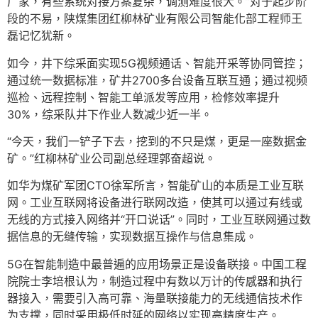
厂家，有些系统对接方案复杂，调测难度很大。”对于起步阶
段的不易，陕煤集团红柳林矿业有限公司智能化部工程师王
磊记忆犹新。
如今，井下综采面实现5G视频通话、智能开采等协同管控；
通过统一数据标准，矿井2700多台设备互联互通；通过视频
巡检、远程控制、智能工单派发等应用，检修效率提升
30%，综采队井下作业人数减少近一半。
“今天，我们一铲子下去，挖到的不只是煤，更是一座数据金
矿。”红柳林矿业公司副总经理郭奋超说。
如华为煤矿军团CTO徐军所言，智能矿山的本质是工业互联
网。工业互联网将设备进行联网改造，使其可以通过有线或
无线的方式接入网络并“开口说话”。同时，工业互联网通过数
据信息的无缝传输，实现数据互操作与信息集成。
5G在智能制造中最普遍的应用场景正是设备联接。中国工程
院院士李培根认为，制造过程中有数以万计的传感器和执行
器接入，需要引入高可靠、海量联接能力的无线通信技术作
为支撑，同时采用极低时延的网络以实现高精度生产。