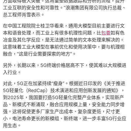
方面取得极大突破。这将重塑数据跟踪和分析的流程，提升
工业互联的安全性和可靠性。”浪潮集团有限公司执行总裁、
总工程师肖雪表示。
在中国工程院院士桂卫华看来，通用大模型目前主要进行文
本和语音处理，而工业上有很多机理性问题，比
包養
如有色
冶金及其化学反应，是无法通过简单的文本处理来解决的。
这意味着工业大模型在事前优化和使用决策中，要与机理相
融合，“这是行业需要探索的地方”。
另外，长期以来，5G终端价格居高不下，使其难以大规模进
入行业。
对此，5G正在加紧持续“瘦身”。根据近日印发的《关于推进
5G轻量化（RedCap）技术演进和应用创新发展的通知》，
到2025年，我国要打造5G轻量化完整产业体系，实现新产
品、新模式不断涌现，融合应用规模上量，安全能力同步增
强。这将促使更多厂家生产出成本、复杂度更低，尺寸更
小，电池寿命更长的新模组、新终端，进一步丰富5G行业应
用生态。