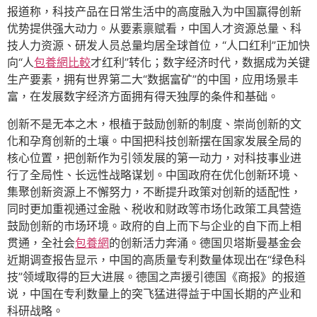
报道称，科技产品在日常生活中的高度融入为中国赢得创新
优势提供强大动力。从要素禀赋看，中国人才资源总量、科
技人力资源、研发人员总量均居全球首位，“人口红利”正加快
向“人
包養網比較
才红利”转化；数字经济时代，数据成为关键
生产要素，拥有世界第二大“数据富矿”的中国，应用场景丰
富，在发展数字经济方面拥有得天独厚的条件和基础。
创新不是无本之木，根植于鼓励创新的制度、崇尚创新的文
化和孕育创新的土壤。中国把科技创新摆在国家发展全局的
核心位置，把创新作为引领发展的第一动力，对科技事业进
行了全局性、长远性战略谋划。中国政府在优化创新环境、
集聚创新资源上不懈努力，不断提升政策对创新的适配性，
同时更加重视通过金融、税收和财政等市场化政策工具营造
鼓励创新的市场环境。政府的自上而下与企业的自下而上相
贯通，全社会
包養網
的创新活力奔涌。德国贝塔斯曼基金会
近期调查报告显示，中国的高质量专利数量体现出在“绿色科
技”领域取得的巨大进展。德国之声援引德国《商报》的报道
说，中国在专利数量上的突飞猛进得益于中国长期的产业和
科研战略。