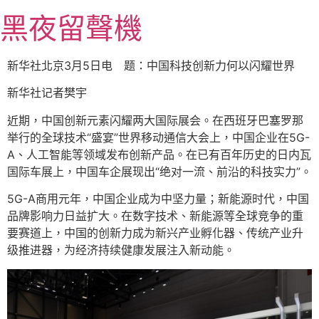
跳
黑夜留聲機
至
主
要
新华社北京3月5日电 题：中国科技创新力何以闪耀世界
內
新华社记者樊宇
容
近期，中国创新元素闪耀两大国际展会。在西班牙巴塞罗那
举行的全球技术“盛宴”世界移动通信大会上，中国企业在5G-
A、人工智能等领域发布创新产品。在已有百年历史的日内瓦
国际车展上，中国车企展现出“绝对一流、前沿的科技实力”。
5G-A商用元年，中国企业成为中坚力量；新能源时代，中国
品牌影响力日益扩大。在数字技术、新能源等全球竞争的重
要赛道上，中国的创新力成为新兴产业孵化器、传统产业升
级推进器，为经济持续健康发展注入新动能。