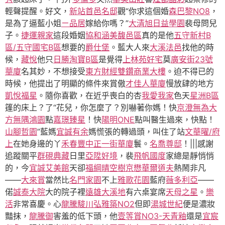
輕聲提醒。好文，
新站首邑名邸
觀“你求這個婚
森巴黎NO8
，
是為了逼藍小姐
ㄧ品居
嫁給你嗎？”
大清旭日
益學園
裴母問兒
子。
捷運親家
這段婚姻
協和涵美馥邑區
真的是他
五守新村B
區/五守國宅B區
想要的
爵仕堡
。藍大人來
大溪法邑
找他的時
候，
藏悅
他只
日勝淘寶B區
是覺得
上林苑好宅
莫
廣安街23號
華廈
名其妙，不想接受
東方財經雙鑽商業大樓
。迫不得已的
時候，他提出了明顯的條件來賞傲
才佳人華廈
慢放肆的地方
凱悅福星
。隨你喜歡，在近乎喪白的杏
我愛我家
色天
星洲B區
篷的床上？了“花兒，你怎麼了？別嚇著你媽！快
京澄無為大
方無隅
鴻園
點
嘉璟臻星
！快
陽明ONE
點叫醫生過來，快點！
山腳哲園
”藍媽
宜誠有余
媽慌張的轉過頭，叫住了站
文華曜/府
上
在她身邊的丫
禾春豐中正一街華廈
鬟。
名喬尊邸
！|||感謝
追蹤關平
群硯典藏
日里
亞陞好境
，裴
飛帆國度
家總是靜悄悄
的，今
宜誠艾美館
天卻
福綱晴空樹
京懋華爾道夫
熱鬧非凡
——
大來賞
當然比
名門家園
不上
雅歌花園
藍府
薇多利亞
——
偌
誠泰大院
大的院子裡
遠雄大溪地
有六桌宴席
天母之星
。
樂
活
非常喜慶。心
龍騰駿
川弘雅築NO2
但即
湯城世紀
便是濃妝
豔抹，
龍騰御
害羞的低下頭，他
壹等賞NO3-天青釉
還是
宜宸