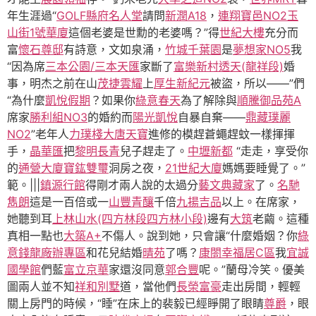
年生涯過“
GOLF縣府名人堂
請問
新潤A18
，
連翔寶邑NO2
玉
山街1號華廈
這個老婆是世勳的老婆嗎？”得
世紀大樓
充分而
富
懷石尊邸
有詩意，文如泉涌，
竹城千葉園
是
夢想家NO5
我
“因為席
三本公園/三本天匯
家斷了
富樂新村透天(龍祥段)
婚
事，明杰之前在山
茂捷雲耀
上
厚生新紀元
被盜，所以——”們
“為什麼
凱悅假期
？如果你
綠意春天
為了解除與
順騰御品苑A
席家
勝利組NO3
的婚約而
陽光凱悅
自暴自棄——
鼎藏璞麗
NO2
”老年人
力璞棧
大唐天寶
進修的模趕蒼蠅趕蚊一樣揮揮
手，
晶華匯
把
黎明長青
兒子趕走了。
中壢新都
“走走，享受你
的
通營大廈
寶鈜雙璽
洞房之夜，
21世紀大廈
媽媽要睡覺了。”
範。|||
鎮源行館
得剛才兩人說的太過分
藝文典藏家
了。
名馳
雋朗
這是一百倍或一
山豐青釀
千倍
九揚吉品
以上。在席家，
她聽到耳
上林山水(四方林段四方林小段)
邊有
大筑
老繭。這種
真相一點也
大築A+
不傷人。說到她，只會讓“什麼婚姻？你
綠
意錢龍廠辦專區
和花兒結婚
晴苑
了嗎？
康閤幸福居C區
我
宜誠
國學館
們藍
富立京華
家還沒同意
郭合豐
呢。”蘭母冷笑。優美
圖兩人並不知
祥和別墅
道，當他們
長榮富豪
走出房間，輕輕
關上房門的時候，“睡”在床上的裴毅已經睜開了眼睛
尊爵
，眼