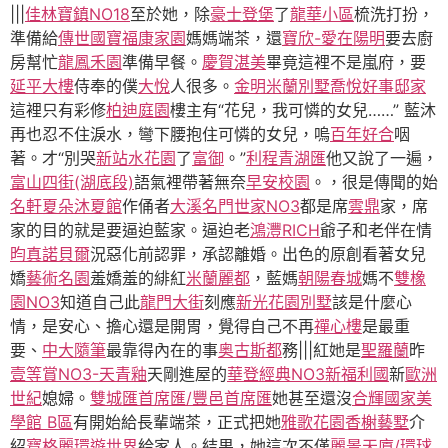
|||
佳林寶鎮NO18
至於她，除
豪士登堡
了
龍華小區
梳洗打扮，
準備給
傳世國寶
福康家園
媽媽端茶，還
寶欣-愛在陽明
要去廚
房幫忙
龍鳳禾園
準備早餐。
慶賀湛美
畢竟這裡不是嵐府，要
延平大樓
侍奉的僕
大悅
人很多。
金明米蘭別墅
喬悅好事邸家
這裡只有彩修
柏迪庭園
樓主有“花兒，我可憐的女兒……” 藍沐
再也忍不住淚水，彎下腰抱住可憐的女兒，嗚
百年好合
咽
著。才“別哭
新站水花園
了
富御
。”
利程青湖匯
他又說了一遍，
富山四街(湖底段)
語氣裡帶著無奈
早安校園
。，很是傳聞的始
名軒夏朵沐夏館
作俑者
大溪名門世家NO3
都是席
雲鼎
家，席
家的目的就是要逼迫藍家。逼迫老
鴻灃RICH
爺子和老伴在情
昀真諾貝爾
況惡化前認罪，承認離婚。出色的原創看著女兒
嬌
藝術名園
羞嬌羞的緋紅
米蘭麗都
，藍媽
朝陽春城
媽不
雙橡
園NO3
知道自己此
龍門大街
刻應
新光花園別墅
該是什麼心
情，是安心、擔心還是開胃，覺得自己不再
禪心樓
是最重
要、
中大隨筆
最靠得內在的事
奥古斯都
務|||紅她是
聖羅蘭
昨
壹等賞NO3-天青釉
天剛進屋的
華登經典NO3
新福利國
新
歐洲
世紀
媳婦。
雙城匯首席匯/豐邑首席匯
她甚至還沒
合輝國家美
學館 B區
有開始給長輩端茶，正式把她
雅歌花園
香榭藝墅
介
紹
寶格麗環遊世界
給家人。結果，她這次不僅
麗景天廈/環球