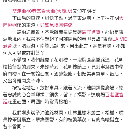
雙連街40巷富貴大街(大湖段)
又仰花明樓
下山后的車速，稍快了點，過了東湖塘，上了往花明
大
睦澄觀
樓的車道。
卯盛邑境圓特倈
一路沿途風景，不覺離開泉塘集鎮
宸宜進寶
，那仍是東
湖塘境內。我禁不住想起了阿誰陳舊的春聯典故:“東湖
LA VIE
涵舍
塘，唱西游，南腔北調”來。何出此言，甚是有味，不知
何人可以或許對答？
不覺間，我們離開了花明樓，一塊牌匾高掛路途：花明
樓接待您的到來。未幾時到了花明樓鎮上，見到寧鄉四中學
府門樓。在一餐館西餐，酒醉飯飽，朝妃美男買單。飯后，
又出發離開炭子沖。
按指定地址，放好車具，跟著人流，離開銅像廣場。懷
著忠誠的心合掌拜揖了銅像，留下了攝影。這廣場
百老匯宮
廷
莊重莊嚴，周圍四時常青松柏。
我們邁步炭子沖油路林間，山林里樹木叢生，松樹、噴
鼻樟筆挺矗立，翠綠蔥鬱，有的枝繁葉茂，有的高峻挺立，
各不雷同。