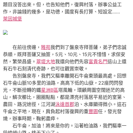
題目沒答出來。但，也告知他們，復興村落，辦事公益工
作，非論錢的幾多，是功德，國度有長打算、短設定……
萊因城堡
在前往傍邊，
雅苑
我們到了盤泉寺拜菩薩，弟子們忠誠
恭順，既拜菩薩又抽簽，5元、10元、15元不惜惜，求保安
然，繁榮昌盛。
翠堤大地
我還向他們先容
富貴名門
這山上還
有石牛石刻清代奇跡，也可往觀賞崇敬。
告別盤泉寺，我們又驅車離開石牛侖東頭最高處。回想
石牛侖山脈10多里的油路，高高下低的山嶽，22座閃閃發
光，不斷扭轉的鐵
星洲B區
塔風輪，環顧周圍空闊迷茫的高
山，鱗次櫛比，圈圈點點，都是漂亮村落居平易近的室第、
農田、路況途徑，江河湖
泳達首郡
泊、水庫顯得微小。這石
牛侖之平地，現在，肩負起村落復興的重
豐園
任，發光發
燒，辦事時期，鞠躬盡瘁。
石牛侖，加油！將來是你的。沿著柏油路，我們驅車一
段峻峭山路，終于下山了。