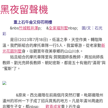
跳
黑夜留聲機
至
主
要
重上石牛侖又仰花明樓
內
&nbs
竹城輕井澤
p; &
全家福別墅
nbsp;
圖/文：石光
容
彩
是日(2023年7月18日)，低溫之季，天空作美，轉陰降
溫。我們新組合的摩托車隊一行5人，我當導游，從老家動
新
光花園別墅
身，往觀賞年夜美寧鄉的山山川水。
姑且組合的摩托車隊里有:賀開國師長教師、周加尚師長
教師、劉光亮師長教師、朝妃密斯，都是五十有幾的“滿哥”與
“蜜斯”了。
&原來，西北邊陲在前兩個月突然打響，毗鄰邊陲州
瀘州的祁州一下子成了招兵買馬的地方。凡是年滿16周歲的
非獨生子女，都nbsp;
歡喜成家
重上石牛侖