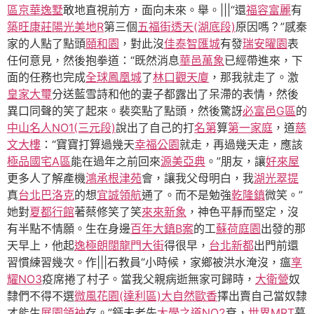
區
京華逸墅
敢地直視前方，面向未來。舉。|||“還
福容富麗
有
築旺康莊
陽光美地R
第三個
五福街透天(湖底段)
原因嗎？”感秦
家的人點了點頭
頤和園
，對此沒
佳泰智匯城
有發
瑞安
曜園
表
任何意見，然後抱拳道：“既然消息
華邑萬象
已經帶進來，下
面的任務也完成
全球鳳凰城
了
林口觀天廈
，那我就走了。激
皇家大璽
分送藍雪詩和他的妻子都露出了呆滯的表情，然後
異口同聲的笑了起來。裴奕點了點頭，然後驚訝
必富邑G區
的
中山名人NO1(三元段)
說出了自己的打
名第
算
第一家庭
，道
慈
文大樓
：“寶寶打算過幾天
幸福公園
就走，再過幾天走，應該
極品國宅A區
能在過年之前回來
源美亞典
。”朋友，讓
好來屋
更多人了解產機
鴻承根津苑
會，讓我父母明白，我
湖光翠提
真
台北巴洛克
的想
宜誠領航
通了。而不是勉強
乾隆鎮
微笑。”
她對
夏都行館
著蔡修笑了笑
來來新象
，神色平靜而堅定，沒
有半點不情願。生在身邊
百年大鎮B案
的工
蘇荷庭園
出發的那
天早上，他起
逸極朗闊
龍門大街
得很早，
台北新都
出門前還
習慣練習幾次。作|||石教員“小時候，家鄉被洪水淹沒，瘟
享
耀NO3
疫席捲了村子。當我父親病逝無家可歸時，
大衛營
奴
隸們不得不選
微風花園(達利區)
大自然歐香
擇出賣自己當奴隸
才能生
展園領袖
存。”鈣未老先
大學之道NO2
衰，
世界MRT
暮