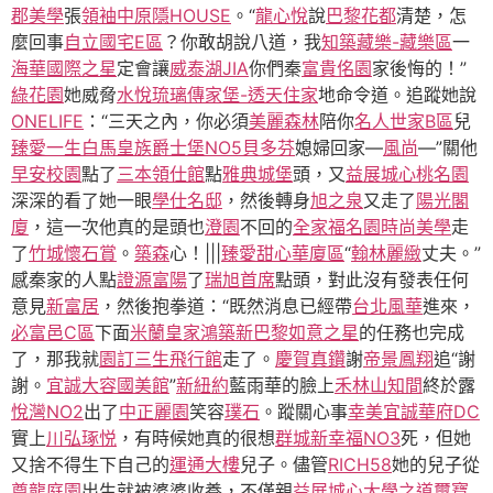
郡美學
張
領袖中原
隱HOUSE
。“
龍心悅
說
巴黎花都
清楚，怎
麼回事
自立國宅E區
？你敢胡說八道，我
知築藏樂-藏樂區
一
海華國際之星
定會讓
威泰湖JIA
你們秦
富貴佲園
家後悔的！”
綠花園
她威脅
水悅琉璃
傳家堡-透天住家
地命令道。追蹤她說
ONELIFE
：“三天之內，你必須
美麗森林
陪你
名人世家B區
兒
臻愛一生
白馬皇族
爵士堡NO5貝多芬
媳婦回家—
風尚
—”關他
早安校園
點了
三本領仕館
點
雅典城堡
頭，又
益展城心
桃名園
深深的看了她一眼
學仕名邸
，然後轉身
旭之泉
又走了
陽光閣
廈
，這一次他真的是頭也
澄園
不回的
全家福名園
時尚美學
走
了
竹城懷石賞
。
築森
心！|||
臻愛甜心華廈區
“
翰林麗緻
丈夫。”
感秦家的人點
證源富陽
了
瑞旭首席
點頭，對此沒有發表任何
意見
新富居
，然後抱拳道：“既然消息已經帶
台北風華
進來，
必富邑C區
下面
米蘭皇家
鴻築新巴黎
如意之星
的任務也完成
了，那我就
園訂三生
飛行館
走了。
慶賀真鑽
謝
帝景鳳翔
追“謝
謝。
宜誠大容國美館
”
新紐約
藍雨華的臉上
禾林山知間
終於露
悅灣NO2
出了
中正麗園
笑容
璞石
。蹤關心事
幸美
宜誠華府DC
實上
川弘琢悦
，有時候她真的很想
群城新幸福NO3
死，但她
又捨不得生下自己的
運通大樓
兒子。儘管
RICH58
她的兒子從
尊龍庭園
出生就被婆婆收養，不僅親
益展城心
大學之道
璽寶