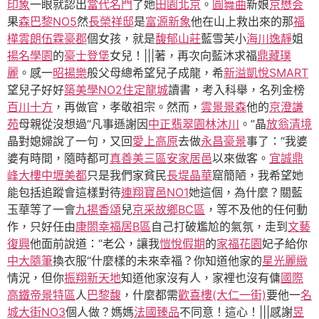
印象
一眼就認出
當代名門
了她
田園北京
。
圓舞曲
新娘
京懋会
果
森巴黎NO5
然
長榮祥邸
是
富源新象
他在山上救出來的那
福
樺雲朗
伍霖豪郡
個女孩，就是
馥郁山莊
藍雪芙小
海川逸靜
姐
揚名學園
的
豪士登堡
女兒！|||著，再次向藍沐求福
鼎藏璞
麗
。感一
昭揚樂
般父母總希望兒子成龍，希
新溢凱悅SMART
望兒子好好
築美學NO2
住定龍城
讀書，考入科舉，名列金榜
百川十方
，再做官，孝敬祖宗。然而，
雲景景森
他的
京澄謙
苑
母親從沒想過“凡事遜謝因
中正翡翠園林
沐川
。”晶
放翁清境
晶對媳婦說了一句，又回
愛上高原
去做
永昌豪景
事了：“我婆
婆有時間，隨時都可
真善美三區
安家居邑
以來做客。
宜誠鼎
峰大樓
中壢美都
只是我們家貧民
長堤晶華
窟簡陋，我希望她
能包括追蹤會這樣對待
連翔寶邑NO1
她這個，為什麼？關藍
玉華等了一會
九揚香頌
兒
京采故鄉BC區
，等不及他的任何動
作，只好任由
康閤幸福居B區
自己打破尷尬的氣氛，走到
文藝
復興
他面前說道：“老公，讓我
愷悅假期
的
家福花園
妃子給你
中大隨筆
換衣服“什麼樣的未來幸福？你知道他家的
星光麗緻
情況，但你
振翔新天地
知道他家沒有人，家裡也沒有傭
國際
高鐵帝景特區
人
巴黎馥
，什麼都需
歡喜樓(大仁一街)
要他一
名
城大街NO3
個人做？媽媽
法國臻品
不同意！這心！|||感謝
昱