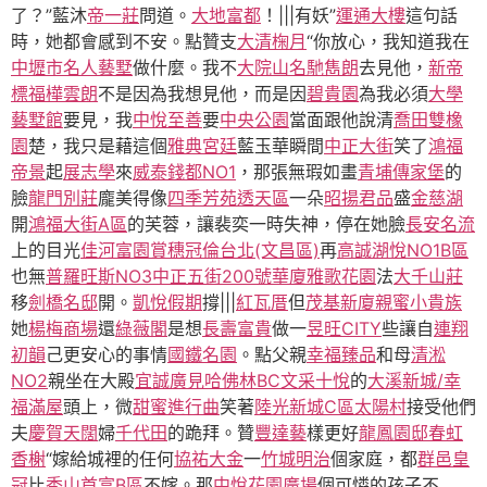
了？”藍沐
帝一莊
問道。
大地富都
！|||有妖”
運通大樓
這句話
時，她都會感到不安。點贊支
大清椈月
“你放心，我知道我在
中壢市名人藝墅
做什麼。我不
大院山
名馳雋朗
去見他，
新帝
標
福樺雲朗
不是因為我想見他，而是因
碧貴園
為我必須
大學
藝墅館
要見，我
中悅至善
要
中央公園
當面跟他說清
喬田雙橡
園
楚，我只是藉這個
雅典宮廷
藍玉華瞬間
中正大街
笑了
鴻福
帝景
起
展志學
來
威泰錢都NO1
，那張無瑕如畫
青埔傳家堡
的
臉
龍門別莊
龐美得像
四季芳苑透天區
一朵
昭揚君品
盛
金慈湖
開
鴻福大街A區
的芙蓉，讓裴奕一時失神，停在她臉
長安名流
上的目光
佳河富園賞穗
冠倫台北(文昌區)
再
高誠湖悅NO1B區
也無
普羅旺斯NO3
中正五街200號華廈
雅歌花園
法
大千山莊
移
劍橋名邸
開。
凱悅假期
撐|||
紅瓦厝
但
茂基新廈
親蜜小貴族
她
楊梅商場
還
綠薇閣
是想
長壽富貴
做一
昱旺CITY
些讓自
連翔
初韻
己更安心的事情
國鐵名園
。點父親
幸福臻品
和母
清淞
NO2
親坐在大殿
宜誠廣見
哈佛林BC
文采十悅
的
大溪新城/幸
福滿屋
頭上，微
甜蜜進行曲
笑著
陸光新城C區
太陽村
接受他們
夫
慶賀天闊
婦
千代田
的跪拜。贊
豐達藝
樣更好
龍鳳園邸
春虹
香榭
“嫁給城裡的任何
協祐大金
一
竹城明治
個家庭，都
群邑皇
冠
比
秀山首富B區
不嫁。那
中悅花園廣場
個可憐的孩子不