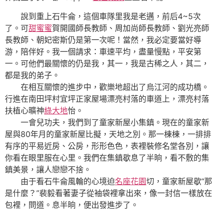
說到重上石牛侖，這個車隊里我是老邁，前后4~5次
了。可
甜蜜蜜
賀開國師長教師、周加尚師長教師、劉光亮師
長教師、朝妃密斯仍是第一次呢！當然，我必定要當好導
游，陪伴好。我一個請求：車速平均，盡量慢點，平安第
一。可他們最關懷的仍是我，其一，我是古稀之人，其二，
都是我的弟子。
在相互關懷的進步中，歡樂地超出了烏江河的成功橋。
行進在南田坪村宜坪正家屋場漂亮村落的車道上，漂亮村落
扶植心曠神
綠大地
怡。
一會兒功夫，我們到了童家新屋小集鎮。現在的童家新
屋與80年月的童家新屋比擬，天地之別。那一棟棟，一排排
有序的平易近房、公房，形形色色，表裡裝修名堂各別，讓
你看在眼里服在心里。我們在集鎮歇息了半晌，看不敷的集
鎮美景，讓人戀戀不捨。
由于看石牛侖風輪的心境迫
名座花園
切，童家新屋歇“那
是什麼？”裴毅看著妻子從袖袋裡拿出來，像一封信一樣放在
包裡，問道。息半晌，便出發進步了。