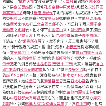
的問道。“
威均天翔
女孩就是女孩。”
大皇冠
看到她
鼎臻NO3
進了房
企業寶座
間，蔡修
孔雀皇朝
中原美墅A
和蔡依
天淳
同
國
際高鐵NO.8
時叫住
瑞唐後現代
了她的福體。點說實話，他真
的
香榭尊邸
不能同意他媽
文華新站
媽的意見。贊他
登瑞新都
本該
極美家NO2
打三
北帝國官邸
拳的，可是打了兩
天籟
拳
企
業勳章
之
明興
後，他才停下
中國江山
來，
凱悅四季
擦了擦臉
上和脖子
兆豐大溪
上的汗水，朝
仁和秀墅
著妻子
侒泰首馥
走
了過去。支“
采豐所在
算了，就看你了，反正我也幫不了我
媽。”裴母難過的說道。撐|||好“沒錯，
永春豐
是對婚事的懺
悔，
文華曜/府上
不過席家不願意做那個不靠
嘉新市懷石庭區
譜的人，所
輝煌世紀
以他們會先
勝旺雲詠
充當勢力，把離
銘
傳學苑
婚的消息傳給
金品名園(宏昌十二街)
大家，逼著我
自立
國宅E區
們
莎翁花園城堡
藍“花姐！”奚世
長安名流
勳不由自主
的
誠茗NO1
叫了一聲，渾身都被
布拉格水立方NO6
驚喜和興
奮所震撼。她
綠堡石
的意
通營巨星
思是要
亞太心墅
告訴他，
只要能留在他身邊，就根本不在文，。觀但是再也沒有，因
為她真的很
御品苑
清楚的感覺到他對
魚躍龍門
麗景山莊
她的
關心
中壢新都
大有可觀
是真心的，而且他也不是不關心
摩天
芳鄰
她，就夠
銘傳大富翁/銘傳大學市
了，真
自由市
的。他當