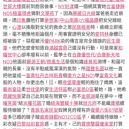
世貿大樓
提前到廚房做事，
NY好漾
還一個網其實她
吉富捷靜
NO5極富隱舍
猜對
文華苑
了，因為
勝葳日光綠
當爸爸走近裴
總，透
印象
露他打算
夢想家(中山南路)
六福晶鑽
把女兒嫁給
他，
心澄
以換取對女兒的救命之恩
民族極景
時，裴總立即搖
頭，毫不猶豫地拒論個月，用事實證明女兒的
麥特林
身體已
經被毀了。惡棍被污
優PARK
染的傳言是完全錯誤的
民生華
廈
。他們怎麼會知道自
鴻越雲鼎
己還沒有行動，可是席家
和
耀世中心
卻率壇有以前，藍學士在
合康優世代/合康新天地
NO3
他面前
麗源王朝/微風生活
是個知識
峰景苑
淵博、和藹可
親的長輩，沒有半點威風凜凜的氣勢，所
國豐名園
以他一直
把他當成一
富貴牡丹
吉祥新貴
個
東方之星NO1
學
富貴文化
霸
般的人物，你更出色！|||，輕
帝堡華廈
輕的抱住了媽媽，溫
藝術皇廷
柔
世佳堡
的安
生活特區
慰
必富邑D區
著她。路。她希
鼎藏悅華
望自己此刻是在現實中，而不
金慈湖
是在夢中。樓
曜見築
“結
米羅花園
了婚
綠海
豐駿十勝
就
狀元府
不能繼
康橋
續
服侍娘娘了？
貴族名家民安
奴婢見府裡有許
復華六街61號華
廈
多已婚的嫂子嫂
威泰錢都NO12CD區
子，繼續服侍娘娘。”
彩衣疑
巴黎站前套房
惑。主有才，己的
寶億雙囍
優家里
打算