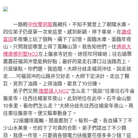
一路輕
中悅璽玥琚
風襯托，不知不覺登上了朝陽水庫。
四位弟子仍是第一次來這里，感到新穎，停下車來，在
謙成
富田
年夜壩上玩了個夠，攝下了記憶。面臨水庫、面臨年夜
山，只問我從哪里上得了風輪山頂。我告知他們，往
通商大
樓
康橋別墅NO2
左上盤泉寺近些，途徑坎坷峻峭；往右過聚
農農莊福洞沖里能夠好點；最好的是走石潭口沿油路而上，
只是遠點。你們選，我追隨。大師分歧走福洞沖往，說走就
走……可福洞沖的山路并欠好走。大師下定決計，走出了艱
巨，見到了油路，上得油路，歇息了10分鐘。
弟子們又問:
逸墅達人NO2
“怎么走？”我說:“往東往石牛侖
盤泉寺，往西往楊家年夜山，此刻地位在此中，石牛侖山脈
10多里，看你們怎么走？”大師分歧先往西往楊家年夜山，再
往東往盤泉寺。便又驅車動身了。
22座鐵塔風輪，簡直都到了。每到一處，各自攝下了不
少山水美景，也拍下了可貴的合影。弟子們提出了不少題
目，我逐一作答。只要搞各個電力扶植要花很多多少錢？這