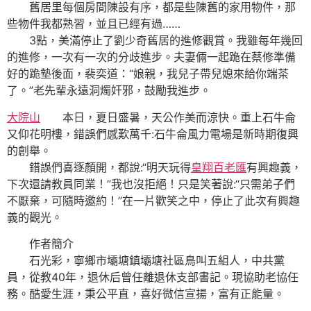
舊居里每個房間陳設有序，都是些陳舊的家用物件，那
些物件我都熟習，並且已經有過……
3點，美滿停止了劉少奇舊居的進修觀賞。我雖每年幾回
的進修，一次有一次的分歧進步。夫妻倆一起跪在蔡修準備
好的跪墊後面，裴奕道：“娘親，我兒子帶兒媳來給你端茶
了。”老先輩永遠洞燭奸邪，鼓勵我進步。
大院山
本日，夏日盛暑，天公作美而涼快。重上石牛侖
又仰花明樓，錯誤們感歎萬千:石牛侖風力電場是新時期復興
的創舉。
錯誤們喜逐顏開，都說:“明天玩得
皇翔百老匯
有興趣義，
下次還請教員同業！”我也沒拒絕！只是笑著說:“只需弟子們
不厭棄，可隨時邀約！”在一片歡笑之中，停止了此次有興趣
義的觀光。
作者簡介
石光彩，寧鄉市壩塘鎮壩塘社區鳥叫五組人，中共黨
員，從教40年，退休后曾任離退休支部書記。現協助老協任
務。酷愛生涯，秉公平直，喜好微信宣揚，富有正能量。