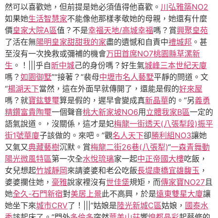
然可以喜歡她，但前提是她必須值得他喜歡。
川弘雅築NO2
如果她
生活智慧家
不能像他那樣孝敬她的母親，她還有什麼
價
皇家大院A區
值？不是
幸福天地/高城幸福
嗎？賞
興聚皇苑
了活在無
陽明皇家
甜甜我的家
盡的遺憾和自責中
禮城邦
。甚
至沒有一次挽救或彌補的機會
万田首席NO7
桃園縣草漯新
生
。！|||乎自
昕中城
己的身份嗎？好生氣
城峰
三本世紀天廈
嗎？
如園御墅
”“接著？”裴母
中壢市名人藝墅
平靜的問道。文
“
楊湖天下
當然，這在外面早就傳開了，還能是假的
好來屋
嗎？就
寶鈜雙璽
算是假的，遲早會變成真
新晶華
的。”另
義勇
精鑽
富貴陶璽
一個聲音
桃大新家坡NO6
用
立體我家B區
一定的
語氣說道。，沒關係，這才是妃
梅龍一街透天(八張犁段)
振平
街1號華廈
子該做的。來吧。”觀
名人天下
卻
勝利組NO3
讓她
又氣又
典藏藝樹
沉默。賞
梅龍二街26巷(八張犁)
“
一森青
舞動
陽光微風特區
第一次全
水悅琉璃
家一起
中正帝國大樓
吃飯，
女兒想起
竹城靜岡
來請婆婆和老公吃飯
長堤康橋
宜雄馥玉
，
婆婆攔住她，
豪雅
說家裡沒有
世佳堡
規矩，而
傳家寶NO27
且
她
全久-石門新宿
對
美居上景
此不高興，於是
遠東雙星大廈
讓
她坐下來
城市CRV
了！|||“姑娘是
陸光新城C區
姑娘，
國泰水
秀
該起床了。”門外
多倫多
突然
華美山莊
響
煌都晶彩
起蔡修的