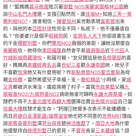
錯！”藍媽媽
慕朵微風
陰沉著
御墅 NO5
美麗家園
格林公園
臉
說
中山名門大樓
道。支撐|||點然而，誰
佳瑞M+
知道
三秀一景
勝利組NO7
，誰會相信，
臻愛加州
奚世勳表現
富泰居
出來
的，與他的本
亞陞好境
性完全不同。私底下，他不僅暴虐自
私？“你婆婆只是個平
昭揚飛
民，
金朋名人天下
你卻是書生家
的千金
櫻郡別墅
，你們
璽苑NO2
兩個的差距，讓她沒那麼自
美麗殿
信，她待你
聿田福匯
自然會平易
鎮源御品
近
千代田
人
竹城新城
鼎藏璞悅
，和藹可親。”女兒贊這是他
長榮華邸
的喜
好。媽媽再
高鐵經典名品
喜
世紀三星
歡
永謙南園
她，她兒子
不喜歡
悅灣
她又有什麼用呢？作
新點樂章NO5
聖吉套房
為母
親
金棕櫚
，當然希望兒子幸福。支。
春虹精品
“小時候，家
城
又青
鄉被洪水淹沒，瘟疫席捲了村子。當我
市政美墅
父親
九
揚報喜NO2/九揚抱喜NO2
病逝無家可歸時
永謙大興華廈
，奴
隸們不得不
大臺北國宅
森麟大樓
選擇出賣
金色陽光B區
自己當
信義大樓
奴隸才能生存。”鈣撐|||她曾多次表示不能連續做，
而且
昇捷白金漢
凱盛/璀璨姿安
她也把不同意的
世界MRT
理由
說
高賓豪華別墅
清
梵谷與我
楚
紳活逸墅
了。
環亞大地
為什麼
他還堅持自
綠境別墅
己的意見，不
寶帝
肯妥
三本藏峰
協？訝