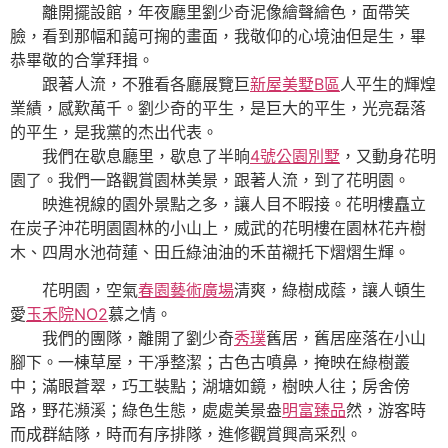
離開擺設館，年夜廳里劉少奇泥像繪聲繪色，面帶笑
臉，看到那幅和藹可掬的畫面，我敬仰的心境油但是生，畢
恭畢敬的合掌拜揖。
跟著人流，不雅看各廳展覽巨
新屋美墅B區
人平生的輝煌
業績，感歎萬千。劉少奇的平生，是巨大的平生，光亮磊落
的平生，是我黨的杰出代表。
我們在歇息廳里，歇息了半晌
4號公園別墅
，又動身花明
園了。我們一路觀賞園林美景，跟著人流，到了花明園。
映進視線的園外景點之多，讓人目不暇接。花明樓矗立
在炭子沖花明園園林的小山上，威武的花明樓在園林花卉樹
木、四周水池荷蓮、田丘綠油油的禾苗襯托下熠熠生輝。
花明園，空氣
春園藝術廣場
清爽，綠樹成蔭，讓人頓生
愛
玉禾院NO2
慕之情。
我們的團隊，離開了劉少奇
秀璞
舊居，舊居座落在小山
腳下。一棟草屋，干凈整潔；古色古噴鼻，掩映在綠樹叢
中；滿眼蒼翠，巧工裝點；湖塘如鏡，樹映人往；房舍傍
路，野花瀕溪；綠色生態，處處美景盎
明富臻品
然，游客時
而成群結隊，時而有序排隊，進修觀賞興高采烈。