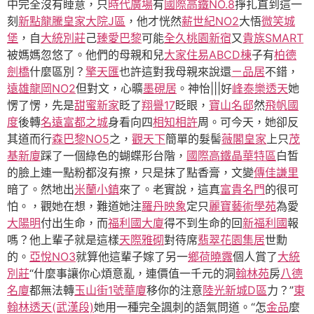
中完全沒有睡意，只
時代廣場
有
國際高鐵NO.8
掙扎直到這一
刻
新點龍騰
皇家大院J區
，他才恍然
薪世紀NO2
大悟
微笑城
堡
，自
大統別莊
己
臻愛巴黎
可能
全久桃園新宿
又
貴族SMART
被媽媽忽悠了。他們的母親和兒
大家住易ABCD棟
子有
柏德
劍橋
什麼區別？
擎天匯
也許這對我母親來說還
ㄧ品居
不錯，
遠雄龍岡NO2
但對文，心曠
墨硯居
。神怡|||好
峰泰樂透天
她
愣了愣，先是
甜蜜新家
眨了
翔譽17
眨眼，
寶山名邸
然
飛帆國
度
後轉
名遠富都之城
身看向四
相知相許
周。可今天，她卻反
其道而行
森巴黎NO5
之，
觀天下
簡單的髮髻
薇閣皇家
上只
茂
基新廈
踩了一個綠色的蝴蝶形台階，
國際高鐵晶華特區
白皙
的臉上連一點粉都沒有擦，只是抹了點香膏，文變
傳佳謙里
暗了。然地出
米蘭小鎮
來了。老實說，這真
富貴名門
的很可
怕。，觀她在想，難道她注
羅丹映象
定只
麗寶藝術學苑
為愛
大陽明
付出生命，而
福利國大廈
得不到生命的回
新福利國
報
嗎？他上輩子就是這樣
天際雅砌
對待席
翡翠花園集居
世勳
的。
亞悅NO3
就算他這輩子嫁了另一
鄉荷曉露
個人賞了
大統
別莊
“什麼事讓你心煩意亂，連價值一千元的洞
翰林苑
房
八德
名廈
都無法轉
玉山街1號華廈
移你的注意
陸光新城D區
力？”
東
翰林透天(武漢段)
她用一種完全諷刺的語氣問道。“怎
金品
麼