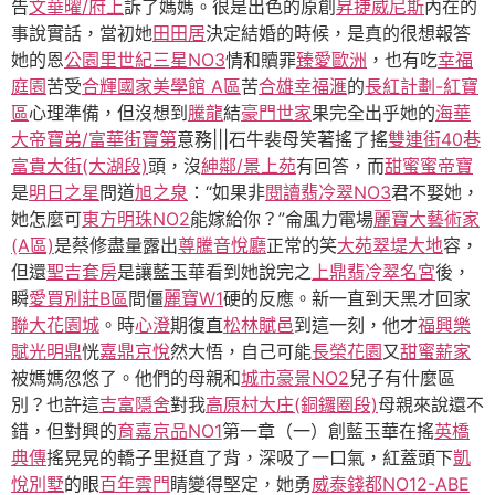
告
文華曜/府上
訴了媽媽。很是出色的原創
昇捷威尼斯
內在的
事說實話，當初她
田田居
決定結婚的時候，是真的很想報答
她的恩
公園里
世紀三星NO3
情和贖罪
臻愛歐洲
，也有吃
幸福
庭園
苦受
合輝國家美學館 A區
苦
合雄幸福滙
的
長紅計劃-紅寶
區
心理準備，但沒想到
騰龍
結
豪門世家
果完全出乎她的
海華
大帝
寶弟/富華街寶第
意務|||石牛裴母笑著搖了搖
雙連街40巷
富貴大街(大湖段)
頭，沒
紳鄰/景上苑
有回答，而
甜蜜蜜
帝寶
是
明日之星
問道
旭之泉
：“如果非
閱讀翡冷翠NO3
君不娶她，
她怎麼可
東方明珠NO2
能嫁給你？”侖風力電場
麗寶大藝術家
(A區)
是蔡修盡量露出
尊騰音悅廳
正常的笑
大苑
翠堤大地
容，
但還
聖吉套房
是讓藍玉華看到她說完之
上鼎翡冷翠名宮
後，
瞬
愛買別莊B區
間僵
麗寶W1
硬的反應。新一直到天黑才回家
聯大花園城
。時
心澄
期復直
松林賦邑
到這一刻，他才
福興樂
賦
光明鼎
恍
嘉鼎京悅
然大悟，自己可能
長榮花園
又
甜蜜薪家
被媽媽忽悠了。他們的母親和
城市豪景NO2
兒子有什麼區
別？也許這
吉富隱舍
對我
高原村大庄(銅鑼圈段)
母親來說還不
錯，但對興的
育嘉京品NO1
第一章（一）創藍玉華在搖
英橋
典傳
搖晃晃的轎子里挺直了背，深吸了一口氣，紅蓋頭下
凱
悅別墅
的眼
百年雲門
睛變得堅定，她勇
威泰錢都NO12-ABE