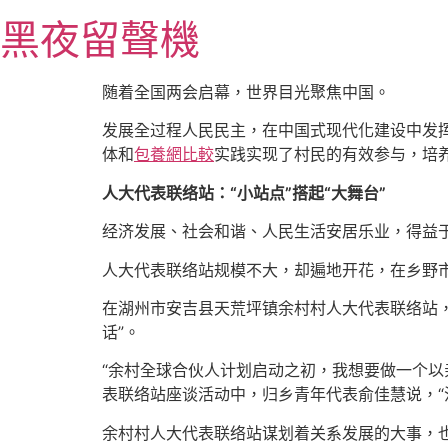
跳
黑夜留聲機
至
主
要
随着全国两会启幕，世界目光聚焦中国。
內
发展全过程人民民主，在中国式现代化建设中发挥
容
体和
包養網比較
实践实现了村民的有效参与，培养
人大代表联络站：“小站点”搭起“大舞台”
经济发展、社会和谐、人民生活安居乐业，得益于
人大代表联络站规模不大，却遍地开花，在乡野市
在湖州市安吉县天荒坪镇余村村人大代表联络站
话”。
“余村全球合伙人计划启动之初，我想要做一个以
表联络站座谈活动中，归乡青年代表俞佳慧说，“
余村村人大代表联络站谋划着关系发展的大事，