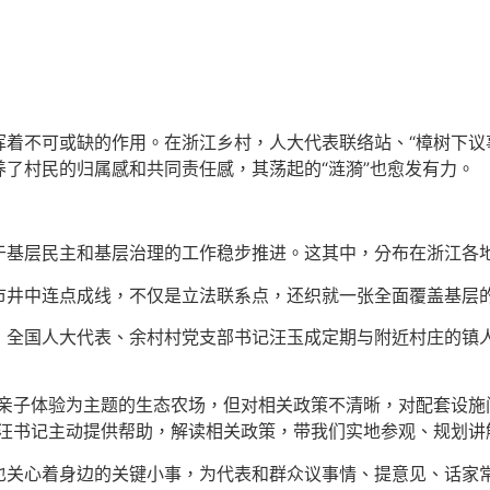
着不可或缺的作用。在浙江乡村，人大代表联络站、“樟树下议
了村民的归属感和共同责任感，其荡起的“涟漪”也愈发有力。
基层民主和基层治理的工作稳步推进。这其中，分布在浙江各地
井中连点成线，不仅是立法联系点，还织就一张全面覆盖基层的
，全国人大代表、余村村党支部书记汪玉成定期与附近村庄的镇人
亲子体验为主题的生态农场，但对相关政策不清晰，对配套设施
汪书记主动提供帮助，解读相关政策，带我们实地参观、规划讲
也关心着身边的关键小事，为代表和群众议事情、提意见、话家