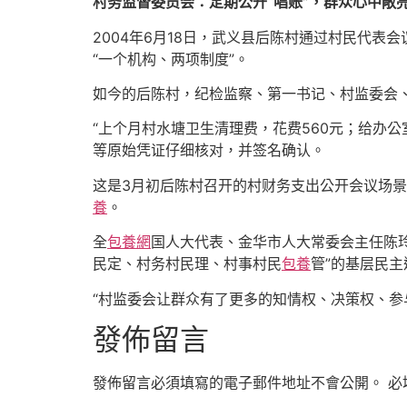
村务监督委员会：定期公开“唱账”，群众心中敞
2004年6月18日，武义县后陈村通过村民代表
“一个机构、两项制度”。
如今的后陈村，纪检监察、第一书记、村监委会、
“上个月村水塘卫生清理费，花费560元；给办
等原始凭证仔细核对，并签名确认。
这是3月初后陈村召开的村财务支出公开会议场景
養
。
全
包養網
国人大代表、金华市人大常委会主任陈玲
民定、村务村民理、村事村民
包養
管”的基层民
“村监委会让群众有了更多的知情权、决策权、参
發佈留言
發佈留言必須填寫的電子郵件地址不會公開。
必