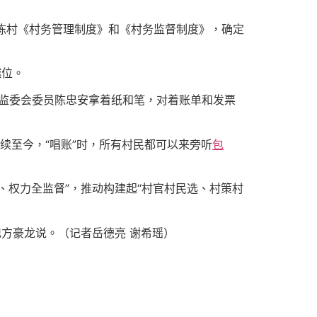
陈村《村务管理制度》和《村务监督制度》，确定
越位。
村监委会委员陈忠安拿着纸和笔，对着账单和发票
续至今，“唱账”时，所有村民都可以来旁听
包
、权力全监督”，推动构建起“村官村民选、村策村
方豪龙说。（记者岳德亮 谢希瑶）