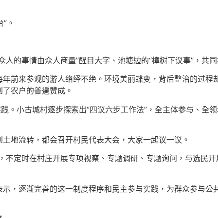
台”。
众人的事情由众人商量”醒目大字、池塘边的“樟树下议事”，共
每年前来参观的游人络绎不绝。环境美丽蝶变，背后整治的过程
到了农户的普遍赞成。
实践。小古城村逐步探索出“四议六步工作法”，全主体参与、全领
到土地流转，都会召开村民代表大会，大家一起议一议。
，不定时在村庄开展专项视察、专题调研、专题询问，与选民开
表示，逐渐完善的这一制度程序和民主参与实践，为群众参与公