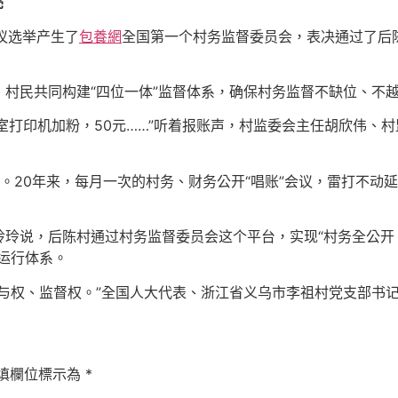
亮
会议选举产生了
包養網
全国第一个村务监督委员会，表决通过了后
村民共同构建“四位一体”监督体系，确保村务监督不缺位、不
公室打印机加粉，50元……”听着报账声，村监委会主任胡欣伟、
。20年来，每月一次的村务、财务公开“唱账”会议，雷打不动延
玲说，后陈村通过村务监督委员会这个平台，实现“村务全公开
主运行体系。
与权、监督权。”全国人大代表、浙江省义乌市李祖村党支部书记
填欄位標示為
*