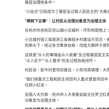
基层治理体系中。
“小站点”已经成为了基层全过程人民民主的“大舞
“樟树下议事”：让村民从治理对象变为治理主体
在杭州市余杭区径山镇小古城村，环形构筑物上“
小古城村钱三组是浙江省美丽乡村建设示范点，
的牵头下，经过多次集体协商，改造方案终于得
这就是“众人的事情由众人商量”全过程基层民主
“众人实干”“众人督评”的全过程协商闭环。
村民说，如今村里项目建设，小到沟渠填埋，大
“我们将重点工程和民生项目列入重点督查项目中
任郑小红说。
全国人大代表、杭州市人大常委会副主任罗卫红
对象变为治理主体。