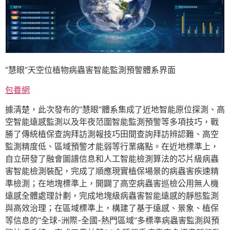
“慧眼”天空位植物病蟲害智能監測預警體系界面
包養網
據清楚，此次發布的“慧眼”體系集成了近地智能原位探測、高
空智能遠感監測以及年夜范圍智能監測預警等多項技巧，戰
勝了傳統植保查詢拜訪測報技巧田間查詢拜訪辨認難、高空
監測精度低、區域預警才能弱等行業痛點。在近地標準上，
自立研發了融會圖譜信息和人工智能檢測算法的芯片級病蟲
害智能檢測裝配，完成了順應現實植保場景的病蟲害疾速精
準檢測；在地塊標準上，開闢了高空病蟲害巡檢公用無人機
遠感全體處理計劃，完成地塊級病蟲害智能遠感的靜態監測
與高效治理；在區域標準上，構建了基于遠感、景象、植保
等信息的“全球-洲際-全國-熱門區域”多標準病蟲害監測與預