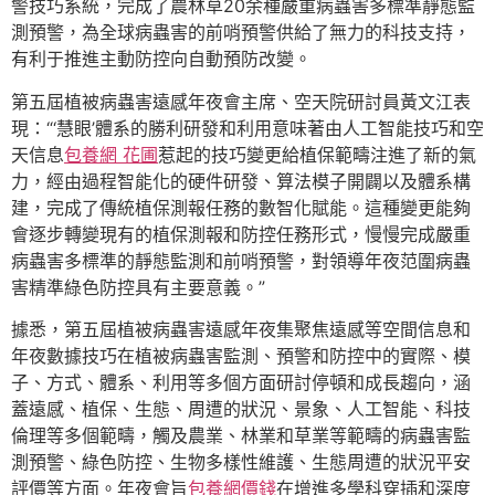
警技巧系統，完成了農林草20余種嚴重病蟲害多標準靜態監
測預警，為全球病蟲害的前哨預警供給了無力的科技支持，
有利于推進主動防控向自動預防改變。
第五屆植被病蟲害遠感年夜會主席、空天院研討員黃文江表
現：“‘慧眼’體系的勝利研發和利用意味著由人工智能技巧和空
天信息
包養網 花圃
惹起的技巧變更給植保範疇注進了新的氣
力，經由過程智能化的硬件研發、算法模子開闢以及體系構
建，完成了傳統植保測報任務的數智化賦能。這種變更能夠
會逐步轉變現有的植保測報和防控任務形式，慢慢完成嚴重
病蟲害多標準的靜態監測和前哨預警，對領導年夜范圍病蟲
害精準綠色防控具有主要意義。”
據悉，第五屆植被病蟲害遠感年夜集聚焦遠感等空間信息和
年夜數據技巧在植被病蟲害監測、預警和防控中的實際、模
子、方式、體系、利用等多個方面研討停頓和成長趨向，涵
蓋遠感、植保、生態、周遭的狀況、景象、人工智能、科技
倫理等多個範疇，觸及農業、林業和草業等範疇的病蟲害監
測預警、綠色防控、生物多樣性維護、生態周遭的狀況平安
評價等方面。年夜會旨
包養網價錢
在增進多學科穿插和深度