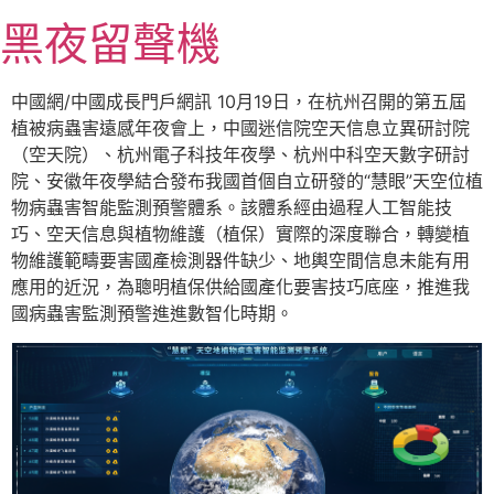
跳
黑夜留聲機
至
主
要
中國網/中國成長門戶網訊 10月19日，在杭州召開的第五屆
內
植被病蟲害遠感年夜會上，中國迷信院空天信息立異研討院
容
（空天院）、杭州電子科技年夜學、杭州中科空天數字研討
院、安徽年夜學結合發布我國首個自立研發的“慧眼”天空位植
物病蟲害智能監測預警體系。該體系經由過程人工智能技
巧、空天信息與植物維護（植保）實際的深度聯合，轉變植
物維護範疇要害國產檢測器件缺少、地輿空間信息未能有用
應用的近況，為聰明植保供給國產化要害技巧底座，推進我
國病蟲害監測預警進進數智化時期。