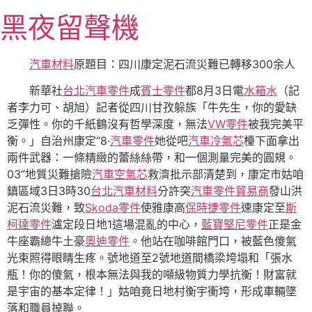
跳
黑夜留聲機
至
主
要
汽車材料
原題目：四川康定泥石流災難已轉移300余人
內
新華社
台北汽車零件
成
賓士零件
都8月3日電
水箱水
（記
容
者李力可、胡旭）記者從四川甘孜躲族「牛先生，你的愛缺
乏彈性。你的千紙鶴沒有哲學深度，無法
VW零件
被我完美平
衡。」自治州康定“8·
汽車零件
她從吧
汽車冷氣芯
檯下面拿出
兩件武器：一條精緻的蕾絲絲帶，和一個測量完美的圓規。
03”地質災難搶險
汽車空氣芯
救濟批示部清楚到，康定市姑咱
鎮區域3日3時30
台北汽車材料
分許突
汽車零件貿易商
發山洪
泥石流災難，致
Skoda零件
使雅康高
保時捷零件
速康定至
斯
柯達零件
瀘定段日地1這場混亂的中心，
藍寶堅尼零件
正是金
牛座霸總牛土豪
奧迪零件
。他站在咖啡館門口，被藍色傻氣
光束照得眼睛生疼。號地道至2號地道間橋梁垮塌和「張水
瓶！你的傻氣，根本無法與我的噸級物質力學抗衡！財富就
是宇宙的基本定律！」姑咱竟日地村衡宇衝垮，形成車輛墜
落和職員掉聯。