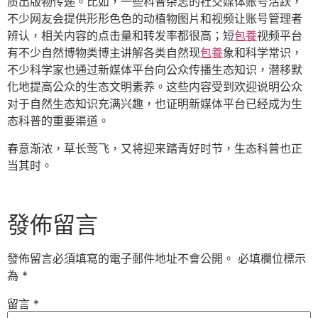
质出版物传递。比如，一些科普杂志的社交媒体账号活跃，
不少网友会提供形形色色的动植物图片和视频让账号管理者
辨认，相关内容的点击量和转发率都很高；短
包養
视频平台
有不少自然博物类博主讲解各类自然现
包養
象和科学常识，
不少科学家也通过新媒体平台向公众传播生态知识，潜移默
化地提高公众的生态文明素养。这些内容受到欢迎说明公众
对于自然生态知识充满兴趣，也证明新媒体平台已经成为生
态科普的重要渠道。
春意渐浓，草长莺飞，又将迎来踏青好时节，生态科普也正
当其时。
發佈留言
發佈留言必須填寫的電子郵件地址不會公開。
必填欄位標示
為
*
留言
*