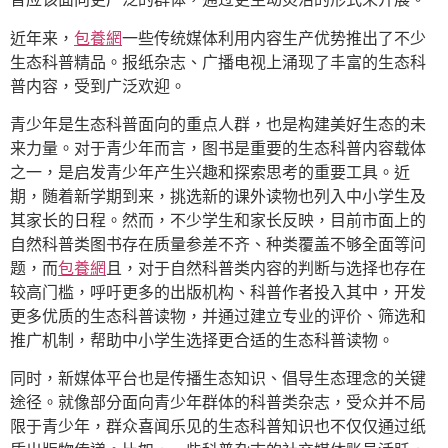
近年来，
包養網
一些传统媒体利用内容生产优势推出了不少
生态科普精品。报纸杂志、广播电视上涌现了丰富的生态科
普内容，受到广泛欢迎。
青少年是生态科普面向的重点人群，也是构建美好生态的未
来力量。对于青少年而言，图书是重要的生态科普内容载体
之一，是启发青少年产生兴趣和探索思考的重要工具。近
期，随着新学期到来，挑选新的课外读物也列入中小学生及
其家长的日程。然而，不少学生和家长反映，目前市面上的
自然科普类图书存在质量参差不齐、种类覆盖不够全面等问
题，而
包養網
且，对于自然科普类内容的判断与选择也存在
较高门槛，呼吁更多的出版机构、科普作者投入其中，开发
更多优质的生态科普读物，并通过建立专业的评价、筛选和
推广机制，帮助中小学生选择更合适的生态科普读物。
同时，新媒体平台也是传播生态知识、倡导生态理念的关键
途径。就像部分面向青少年群体的科普类杂志，受众并不局
限于青少年，群众喜闻乐见的生态科普知识也不仅仅通过纸