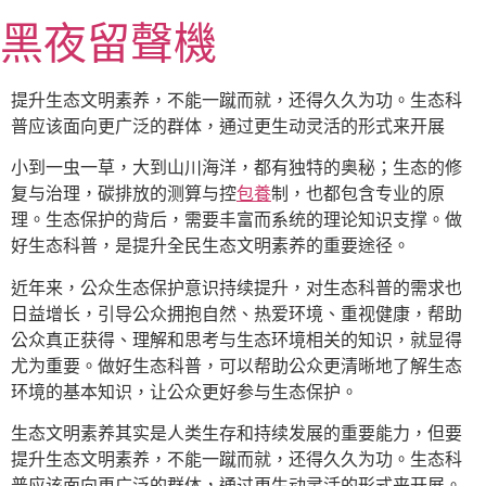
跳
黑夜留聲機
至
主
要
提升生态文明素养，不能一蹴而就，还得久久为功。生态科
內
普应该面向更广泛的群体，通过更生动灵活的形式来开展
容
小到一虫一草，大到山川海洋，都有独特的奥秘；生态的修
复与治理，碳排放的测算与控
包養
制，也都包含专业的原
理。生态保护的背后，需要丰富而系统的理论知识支撑。做
好生态科普，是提升全民生态文明素养的重要途径。
近年来，公众生态保护意识持续提升，对生态科普的需求也
日益增长，引导公众拥抱自然、热爱环境、重视健康，帮助
公众真正获得、理解和思考与生态环境相关的知识，就显得
尤为重要。做好生态科普，可以帮助公众更清晰地了解生态
环境的基本知识，让公众更好参与生态保护。
生态文明素养其实是人类生存和持续发展的重要能力，但要
提升生态文明素养，不能一蹴而就，还得久久为功。生态科
普应该面向更广泛的群体，通过更生动灵活的形式来开展。