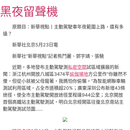
跳
黑夜留聲機
至
主
要
原題目：新華視點丨主動駕駛車年夜範圍上路，還有多
內
遠？
容
新華社北京5月23日電
新華社“新華視點”記者熊鬥麗、郭宇靖、張驍
近期，多地發布主動駕駛測
私密空間
試區域擴展的新
聞：浙江杭州開放八城區3474平
瑜伽場地
方公里作“你雖然不
傻，但從小就被父母寵著，我媽怕你偷懶。”為智能網聯車輛
測試利用區域，占全市道積超20%；廣東深圳公布新增43條
途徑，使全市主動駕駛開放途徑里程達944公里；北京開放
首個高鐵站主動駕駛測試，明白北京經開區往復北京南站主
動駕駛測試范圍……