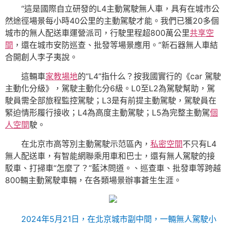
“這是國際自立研發的L4主動駕駛無人車，具有在城市公
然途徑場景每小時40公里的主動駕駛才能。我們已獲20多個
城市的無人配送車運營派司，行駛里程超800萬公里
共享空
間
，還在城市安防巡查、批發等場景應用。”新石器無人車結
合開創人李子夷說。
這輛車
家教場地
的“L4”指什么？按我國實行的《car 駕駛
主動化分級》，駕駛主動化分6級。L0至L2為駕駛幫助，駕
駛員需全部旅程監控駕駛；L3是有前提主動駕駛，駕駛員在
緊迫情形履行接收；L4為高度主動駕駛；L5為完整主動駕
個
人空間
駛。
在北京市高等別主動駕駛示范區內，
私密空間
不只有L4
無人配送車，有智能網聯乘用車和巴士，還有無人駕駛的接
駁車、打掃車“怎麼了？”藍沐問道。、巡查車、批發車等跨越
800輛主動駕駛車輛，在各類場景辦事蒼生生涯。
2024年5月21日，在北京城市副中間，一輛無人駕駛小