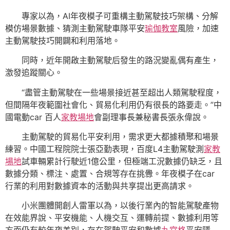
專家以為，AI年夜模子可重構主動駕駛技巧架構、分解
模仿場景數據、猜測主動駕駛車隊平安
瑜伽教室
風險，加速
主動駕駛技巧開闢和利用落地。
同時，近年開啟主動駕駛后發生的路況變亂偶有產生，
激發追蹤關心。
“盡管主動駕駛在一些場景接近甚至超出人類駕駛程度，
但間隔年夜範圍社會化、貿易化利用仍有很長的路要走。”中
國電動car 百人
家教場地
會副理事長兼秘書長張永偉說。
主動駕駛的貿易化平安利用，需求更大都據積聚和場景
練習。中國工程院院士張亞勤表現，百度L4主動駕駛測
家教
場地
試車輛累計行駛近1億公里，但極端工況數據仍缺乏，且
數據分類、標注、處置、合規等存在挑釁。年夜模子在car
行業的利用對數據資本的活動與共享提出更高請求。
小米團體開創人雷軍以為，以後行業內的智能駕駛產物
在效能界說、平安機能、人機交互、運轉前提、數據利用等