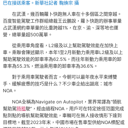
巴在接送乘客。
新華社記者 鞠煥宗 攝
在武漢，幾百輛蘿卜快跑無人車在十多個區之間穿越。
百度智能駕駛工作群組總裁王云鵬說，蘿卜快跑的辦事單量
占武漢網約車單量的比重跨越1%，在京、渝、深等地也運
營，總單量超500萬單。
從乘用車角度看，L2級及以上幫助駕駛效能在加快上
車。乘聯會陳述顯示，本年1至2月新動力乘用車L2級及以上
幫助駕駛效能的卸車率為62.5%，而往年新動力乘用車的卸
車率為55.3%，燃油乘用車的卸車率為36.6%。
對于乘用車駕駛者而言，今朝可以最年夜水平束縛雙
手、緩解疲憊的技巧是什么？不少車企給出謎底：城市
NOA。
NOA全稱為Navigate on Autopilot，業界常譯為“領航
幫助駕
時租
駛”，經由過程NOA，用戶可在特定途徑范圍完成
點到點的導航幫助駕駛效能，車輛可在無人接收情形下達到
目標地。截至2023年末，中國市場在售車型供給NOA標配或