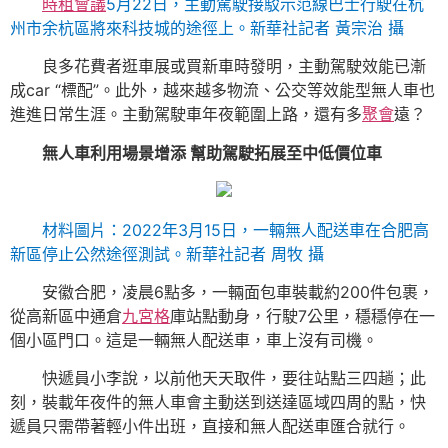
時租會議
5月22日，主動駕駛接駁示范線巴士行駛在杭
州市余杭區將來科技城的途徑上。
新華社記者 黃宗治 攝
良多花費者逛車展或買新車時發明，主動駕駛效能已漸
成car “標配”。此外，越來越多物流、公交等效能型無人車也
進進日常生涯。主動駕駛車年夜範圍上路，還有多
聚會
遠？
無人車利用場景增添 幫助駕駛拓展至中低價位車
材料圖片：2022年3月15日，一輛無人配送車在合肥高
新區停止公然途徑測試。
新華社記者 周牧 攝
安徽合肥，凌晨6點多，一輛面包車裝載約200件包裹，
從高新區中通倉
九宮格
庫站點動身，行駛7公里，穩穩停在一
個小區門口。這是一輛無人配送車，車上沒有司機。
快遞員小李說，以前他天天取件，要往站點三四趟；此
刻，裝載年夜件的無人車會主動送到送達區域四周的點，快
遞員只需帶著輕小件出班，直接和無人配送車匯合就行。