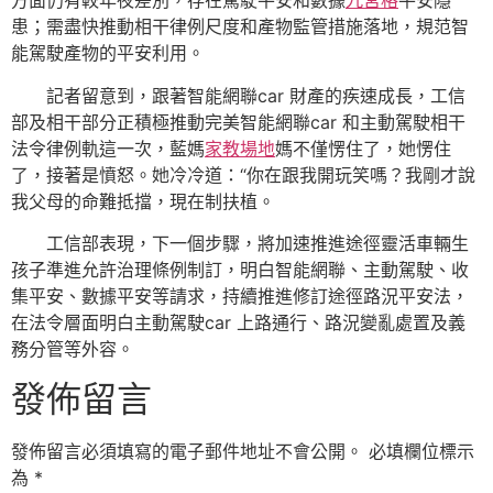
方面仍有較年夜差別，存在駕駛平安和數據
九宮格
平安隱
患；需盡快推動相干律例尺度和產物監管措施落地，規范智
能駕駛產物的平安利用。
記者留意到，跟著智能網聯car 財產的疾速成長，工信
部及相干部分正積極推動完美智能網聯car 和主動駕駛相干
法令律例軌這一次，藍媽
家教場地
媽不僅愣住了，她愣住
了，接著是憤怒。她冷冷道：“你在跟我開玩笑嗎？我剛才說
我父母的命難抵擋，現在制扶植。
工信部表現，下一個步驟，將加速推進途徑靈活車輛生
孩子準進允許治理條例制訂，明白智能網聯、主動駕駛、收
集平安、數據平安等請求，持續推進修訂途徑路況平安法，
在法令層面明白主動駕駛car 上路通行、路況變亂處置及義
務分管等外容。
發佈留言
發佈留言必須填寫的電子郵件地址不會公開。
必填欄位標示
為
*