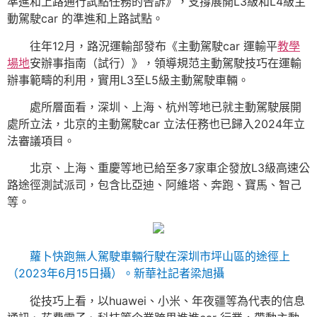
準進和上路通行試點任務的告訴》，支撐展開L3級和L4級主
動駕駛car 的準進和上路試點。
往年12月，路況運輸部發布《主動駕駛car 運輸平
教學
場地
安辦事指南（試行）》，領導規范主動駕駛技巧在運輸
辦事範疇的利用，實用L3至L5級主動駕駛車輛。
處所層面看，深圳、上海、杭州等地已就主動駕駛展開
處所立法，北京的主動駕駛car 立法任務也已歸入2024年立
法審議項目。
北京、上海、重慶等地已給至多7家車企發放L3級高速公
路途徑測試派司，包含比亞迪、阿維塔、奔跑、寶馬、智己
等。
蘿卜快跑無人駕駛車輛行駛在深圳市坪山區的途徑上
（2023年6月15日攝）。
新華社記者梁旭攝
從技巧上看，以huawei、小米、年夜疆等為代表的信息