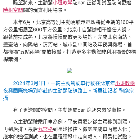
瞻望將來，主動駕
小班教學
駛car 正從測試區駛向更遼
時租空間
闊的現實利用場景。
本年6月，北京高等別主動駕駛示范區將從今朝的160平
方公里拓展至600平方公里。北京市自駕辦相干擔任人說，
跟著前提成熟，北京將慢慢開放更多場站，完成北京南站、
豐臺站、向陽站、清河站、城市副中間站及年夜興機場、首
都機場“五站兩場”開放接駁，打造更多主動駕駛利用場景的標
桿案例。
2024年3月1日，一輛主動駕駛車行駛在北京年
小班教學
夜興國際機場到亦莊的主動駕駛線路上。
新華社記者 鞠煥宗
攝
有了更遼闊的空間，主動駕駛car 跑起來愈發順暢。
以主動駕駛乘用車為例，平安員逐步從主駕移到副駕，
再到后排，最后
九宮格
到長途操控、徹底完成車內無人化；
底本的途徑測試，也在里程積聚中走向載人、貿易化試點。