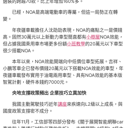
選裝的跨越70款，比上年增加160%多。
已經，NOA是高端電動車的專屬，但這一局勢正在轉
變。
年夜疆車載擔任人沈劭劼表現，NOA的痛點之一是價錢
高。固然30萬元以上新動力車型簡直都有
小樹屋
NOA效能，
但占據我國乘用車市場更多份額
小班教學
的20萬元以下車型
很少搭載NOA。
本年以來，NOA效能開端向中低價位車型拓展。吉祥、
小鵬等車企已發布價錢20萬元以下搭載NOA效能的車型，年
夜疆車載發布實用于油電兩用車型、具有NOA效能的基本版
智駕計劃，硬件本錢約7000元。
央地支撐政策頻出 企業技巧立異加快
我國主動駕駛技巧近年
講座
來疾速向L2級以上成長，與
國度政策支撐密不成分。
往年11月，工信部等四部分發布《關于展開智能網聯car