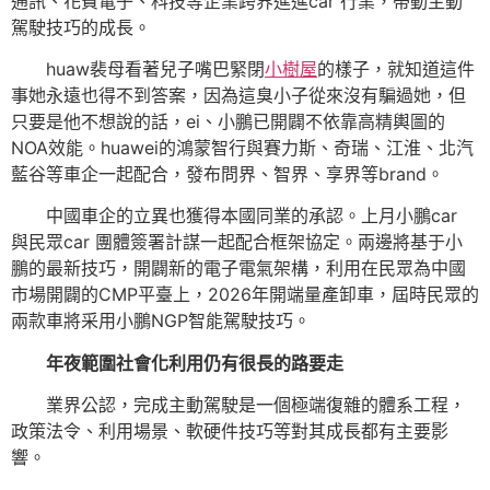
通訊、花費電子、科技等企業跨界進進car 行業，帶動主動
駕駛技巧的成長。
huaw裴母看著兒子嘴巴緊閉
小樹屋
的樣子，就知道這件
事她永遠也得不到答案，因為這臭小子從來沒有騙過她，但
只要是他不想說的話，ei、小鵬已開闢不依靠高精輿圖的
NOA效能。huawei的鴻蒙智行與賽力斯、奇瑞、江淮、北汽
藍谷等車企一起配合，發布問界、智界、享界等brand。
中國車企的立異也獲得本國同業的承認。上月小鵬car
與民眾car 團體簽署計謀一起配合框架協定。兩邊將基于小
鵬的最新技巧，開闢新的電子電氣架構，利用在民眾為中國
市場開闢的CMP平臺上，2026年開端量產卸車，屆時民眾的
兩款車將采用小鵬NGP智能駕駛技巧。
年夜範圍社會化利用仍有很長的路要走
業界公認，完成主動駕駛是一個極端復雜的體系工程，
政策法令、利用場景、軟硬件技巧等對其成長都有主要影
響。