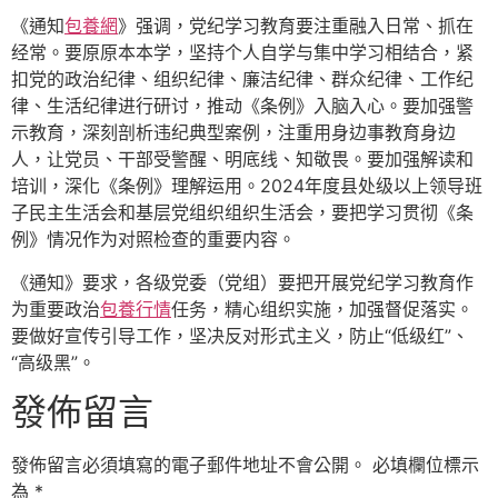
《通知
包養網
》强调，党纪学习教育要注重融入日常、抓在
经常。要原原本本学，坚持个人自学与集中学习相结合，紧
扣党的政治纪律、组织纪律、廉洁纪律、群众纪律、工作纪
律、生活纪律进行研讨，推动《条例》入脑入心。要加强警
示教育，深刻剖析违纪典型案例，注重用身边事教育身边
人，让党员、干部受警醒、明底线、知敬畏。要加强解读和
培训，深化《条例》理解运用。2024年度县处级以上领导班
子民主生活会和基层党组织组织生活会，要把学习贯彻《条
例》情况作为对照检查的重要内容。
《通知》要求，各级党委（党组）要把开展党纪学习教育作
为重要政治
包養行情
任务，精心组织实施，加强督促落实。
要做好宣传引导工作，坚决反对形式主义，防止“低级红”、
“高级黑”。
發佈留言
發佈留言必須填寫的電子郵件地址不會公開。
必填欄位標示
為
*