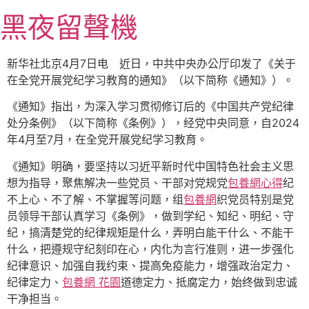
跳
黑夜留聲機
至
主
要
新华社北京4月7日电 近日，中共中央办公厅印发了《关于
內
在全党开展党纪学习教育的通知》（以下简称《通知》）。
容
《通知》指出，为深入学习贯彻修订后的《中国共产党纪律
处分条例》（以下简称《条例》），经党中央同意，自2024
年4月至7月，在全党开展党纪学习教育。
《通知》明确，要坚持以习近平新时代中国特色社会主义思
想为指导，聚焦解决一些党员、干部对党规党
包養網心得
纪
不上心、不了解、不掌握等问题，组
包養網
织党员特别是党
员领导干部认真学习《条例》，做到学纪、知纪、明纪、守
纪，搞清楚党的纪律规矩是什么，弄明白能干什么、不能干
什么，把遵规守纪刻印在心，内化为言行准则，进一步强化
纪律意识、加强自我约束、提高免疫能力，增强政治定力、
纪律定力、
包養網 花園
道德定力、抵腐定力，始终做到忠诚
干净担当。