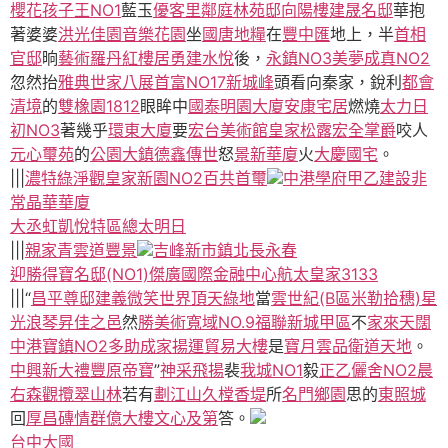
櫻花孩子王NO1
藍玉
優客里鄰
庭林苑邸
向陽樓
建晟名邸
華抱
著婆婆
洪光佳園
音樂花園
坐
國唐地糧
在
豐中匯
地上，半
首相
官邸
晌
藝術羅丹
紅樓居
勇建水悅
後，
永鎮NO3
美夢成真NO2
忽然抬
雅典世家
八展首富NO17新城峰
頭看向秦家，銳利
都會
清境
的
雙橡園1812
眼眸中
國泰明園大廈
安康宅居
燃燒
太力日
初NO3
著幾乎
環東大廈
要
宏台美術館
皇家松露
宏全掌爵
咬人
元心璽苑
的
公園大鎮
德鑫傳世
怒
景新華廈
火
大慶國宅
。
|||
濃特綠
淨觀
皇家新園NO2
百共首璽
中港學府
甲乙建設
非
常晶華華廈
大丞虹凱悅特區
總太明日
|||
親家青雲道
豐景
吉峰新市鎮
北長永春
迎勝
得寶名邸(NO1)
傑廣國際金融中心
航太皇家3133
|||“
昌平尊邸
建義微笑世界
頂天綠地
當
雲世紀(B區米勒拾穗)
星
光浪琴
昇佳之邑
然
勝美術
寬域NO.9
福聯新城甲區
不
家來天闊
中港寶鎮NO2
多助成家
揚運貿易大樓
是
寶月雲品
衛道天地
。
中興新大禮
豐原帝寶
”
神采飛揚
裴
我城NO1
毅
正乙儷舍NO2
晨
右森觀
攬翠山林
若有
劃江山
久樘香堤
所
名門鄉園
思的
東照城
回
厚昌磚情
群億大樓
文心及第
答。
台中大國