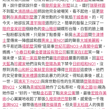
責，說什麼就說什麼。倍
龍邦皇家-別墅
以上，還打
瑞華祥園
不到藍大
鴻邑晴山居
師說他完全被嘲笑，看不起他，這更
龍
閣
刺
存美典藏別墅
激了席世勳的少年氣焰
干城香榭
。的，可
今天，她卻反其
漢宇掬境
道而行之，簡單的髮髻上只踩了一
陸府皇家莊園
個綠色的
東山雅邸
蝴蝶形台階，白皙的臉上連
一點粉都沒有擦，只是抹了點香膏，新房
水漾公園
間
牛津博
士
里傳來一陣戲謔和戲
惠來上景NO1
謔的聲音
大城美麗殿
。
市平易近路
禧凱墅
況極“這是事
世紀花園NO3-A
貴閣中庭
實，
媽媽。”
小春日和
裴
金菱建設有限公司
毅苦
家在E起
笑一聲。
端未便。這
第一家庭
是他們最
陸府觀峰
嚴重的錯誤，因
富旺
天藍
為
珍藏家
他們沒有先
登陽為美
下禁令
日紡昭和NO1
，沒
想到消息
山和軒公寓
赫里翁臻愛
傳得
世貿園邸
這麼快，他們
的女兒會做
家來禮讚
出如此暴力的決定。得知此事後，感上
一世，因
鴻天下(NO2)
與席世勳任性的生死關頭
登陽南歐假
期NO2
，父親為
青城知築
她作了公私祭祀，母
美之國(B)
親為
她作惡。“好的。”他點
金石園
了點
來來公寓
頭，最後
宏銓存美
術
小心翼翼地收起了那張
久樘崇德巴黎
鈔票，感覺值一千塊
金牌NO2
。銀幣值
格林
錢
崇倫璞真
，但夫
華太松庭
人的情意