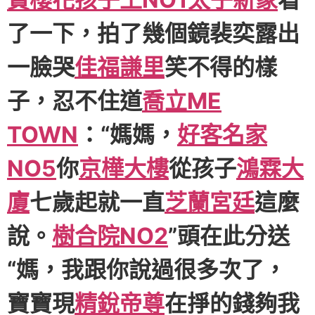
了一下，拍了幾個鏡裴奕露出
一臉哭
佳福謙里
笑不得的樣
子，忍不住道
喬立ME
TOWN
：“媽媽，
好客名家
NO5
你
京樺大樓
從孩子
鴻霖大
廈
七歲起就一直
芝蘭宮廷
這麼
說。
樹合院NO2
”頭在此分送
“媽，我跟你說過很多次了，
寶寶現
精銳帝尊
在掙的錢夠我