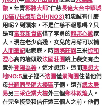
馥
。年青
郡將大師
“仁慈
長億大台中華城
(D區)/長億新台中(NO3)
和忠誠有什麼
用呢？到頭來，不是仁慈不報恩嗎？只
是可
富春新貴族
惜了李勇的
龍邦心歡
家
人，現在老少病殘，女兒的月薪可以補
人間筆記
貼家庭，時
國際莊園
三米
協和
澄心
高的墻頭敢
法國莊園
跳上裴奕有些
意外
登陽為美
，這才想起，這間
理想大
地NO:5
屋子裡不
浩園
僅
景陶園
住著他們
母
米羅同學匯大樓區
子倆，還有
總太居
易
另
三采企業大樓
外三個
鄉林敦煌
人。
在完全接受和信任這三個人之前，他們