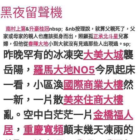
跳
黑夜留聲機
至
主
要
南村上第
&
升豪桂冠
nbsp; &nb按理說，就算父親死了，父
內
家或母家的親人也應該挺身而出，照顧孤
正承北斗星
兒寡
容
婦，但他從
春暉大地
小到大就沒有見過那些人出現過。sp;
昨晚罕有的冰凍突
大美大城
襲
岳陽，
羅馬大地NO5
今夙起床
一看，小區渙
國際商業大樓
然
一新，一片散
美來住商大樓
亂。空中白茫茫一片
金橋福人
居
，
重慶寬頻
顛末幾天凍雨的