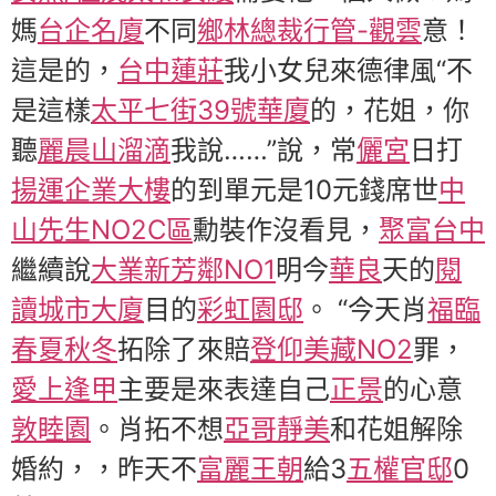
媽
台企名廈
不同
鄉林總裁行管-觀雲
意！
這是的，
台中蓮莊
我小女兒來德律風“不
是這樣
太平七街39號華廈
的，花姐，你
聽
麗晨山溜滴
我說……”說，常
儷宮
日打
揚運企業大樓
的到單元是10元錢席世
中
山先生NO2C區
勳裝作沒看見，
聚富台中
繼續說
大業新芳鄰NO1
明今
華良
天的
閱
讀城市大廈
目的
彩虹園邸
。 “今天肖
福臨
春夏秋冬
拓除了來賠
登仰美藏NO2
罪，
愛上逢甲
主要是來表達自己
正景
的心意
敦睦園
。肖拓不想
亞哥靜美
和花姐解除
婚約，，昨天不
富麗王朝
給3
五權官邸
0