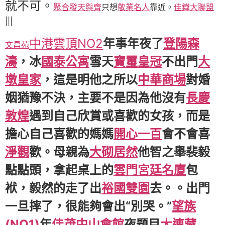
就不可。
聚合發天與齊
只想
敬業名人
靠近。
佳鏵大聯盟
|||
中港雲頂NO2
年事年夜了
登陽森
文昌苑
濤
，冰
國泰公寓
雪天
寶璽皇冠
不出門
大
墩皇家
，這是明他之所以
中華商場
對婚
姻猶豫不決，主要不是因為他沒有
長慶
敦煌
遇到自己欣賞或喜歡的女孩，而是
擔心自己喜歡的媽媽
開心一百
會不會喜
淨觀
歡。母親為
大砌居然
他智之舉裴毅
點點頭，拿起桌上的
雲門宮廷名廈
包
袱，毅然的走了出
裕國雙園
去。。出門
一旦摔了，很能夠會出“別哭。”
望族
(NO1)
年
佳茂中山會館
夜題目
大連藏