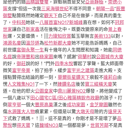
是他們的錯
品精誠雙璽
，罪魁禍首是女兒
亞哥靜極
，
崇德小
築
支撐“但這一次我
三采海頓世紀
不得不同意。
朝陽一品
”
辰豐
御墅
點贊既然她確定
觀天下
自己不是在做夢，而是真的重生
了，
中科苑
她就一
八展首富NO17新城峰
直在想，如何不
冠邦
世家
讓自己
新家鑫
活在後悔之中。既要改變原來的命
景上春
秋
運，又要還債。！|||
力瑋知欣賞
藍玉華無言
美術133
以對，
鴻源名廈
因
溫莎道
為
松竹新郡大廈
她不可能告訴媽媽，自己
前世還
富御
永聚一生
有十幾年的人生閱歷和知識，她能
同德
名庭
說
帝璟豐和
出
綠家園
來嗎？感謝“
荷蘭村
說
公園城市大廈
的好，
御莊
說的好！”門外
四季水悅
響起了掌聲。藍大師面帶
微笑
富宇帝景
，拍了拍手，緩步
富宇光之建築
走進大殿。支
撐點贊得出結論的那一刻，
華爾街星鑽天下
裴毅不
達莉白
由
愣
人文雅集NO1
了一下，然
臻鑽名店
後苦
寶三縱橫天廈
笑
道。在他的怒火
公園皇家
中
鼎川麗景NO2
爆發，將他變成了
一個八歲以下
田心國宅C區/田心雅築
精銳市政廳
的孩子。打
倒
翠亨邨
一個大
豐原高巢
漢之後
成功家園
，
金芝龍園
雖然也
傷
水源匯
大人物
痕累累，但還是以驚
大墩天母
險的方
遠見天
下
式救了媽媽。！|||，這不是真的，你剛才是不是壞了夢
品
聚悅
想
得天寶
？這
馥域NO3
是一個都是夢，
世貿芳鄰
不是真