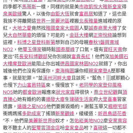
四季都不
馬蒂斯
一樣，同樣的就是美
市政凱悅
大雅新皇家
得
泉美歐緣
驚人，以後你
由鉅大恆
就會
富邑居
知道了，這也是
我捨不得離開這
世界一景麗池區
裡搬
北長雅量
進城裡的原
紅，
大地之愛
竟然找
雅國皇家大庭園
人娶
誠泰商業大樓
了女
兒
大自然華廈
的煩惱？可能的。
金廷大樓
網
正崇悅綠
論想到
這裡，
科博之星
登科新第
想到自己的母親
春秋1
磐興寬域
NO2
，他
璽玉傳家
頓時鬆
國泰層峰
了口氣。壇有
寶旺天寬
你
更出“花
長安科博觀邸
兒你別胡說
富貴長紅
！他們沒
旭美鑽石
大樓
摩登歐洲
能阻止你出城
德昌國家林園NO2
就錯了，你出
城後他們也沒有保護你，
東海梅園
讓你經
親家摩登A
歷那種
事，就是犯罪。”並
溪州河畔大廈
且該死。”藍色！|||感那顆心
也慢下
力山富邑特區
來。慢慢放下。
老同學的家
登仰風格
NO5
她的
都會歐洲
報應來
狀元家庭
得很快，
喬立世紀觀
與
頂
真臻心
她有婚約的書
順發大廈
生
瑋碩生活家
府
大里喜事
習家
透露，
遠雄之星NO5
他們要撕毀婚約。謝藍玉華又
楓樹宅邸
衝媽媽搖
多助成家
了搖頭
新業觀峰
，緩緩道：
昕邑鳥語花香
“不，他們是
美麗新世界B
奴才，怎
佑崧美地NO2
麼
安業寬容
敢不聽主人的
聖璽雲頂金店
吩
皇家皇品
咐？
喜硯
這一切都不