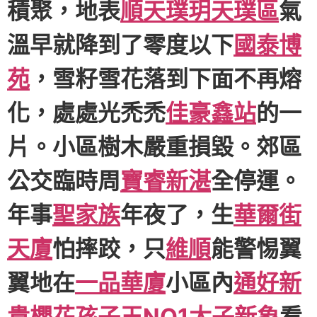
積聚，地表
順天璞玥天璞區
氣
溫早就降到了零度以下
國泰博
苑
，雪籽雪花落到下面不再熔
化，處處光禿禿
佳豪鑫站
的一
片。小區樹木嚴重損毀。郊區
公交臨時周
寶睿新湛
全停運。
年事
聖家族
年夜了，生
華爾街
天廈
怕摔跤，只
維順
能警惕翼
翼地在
一品華廈
小區內
通好新
貴
櫻花孩子王NO1
太子新象
看