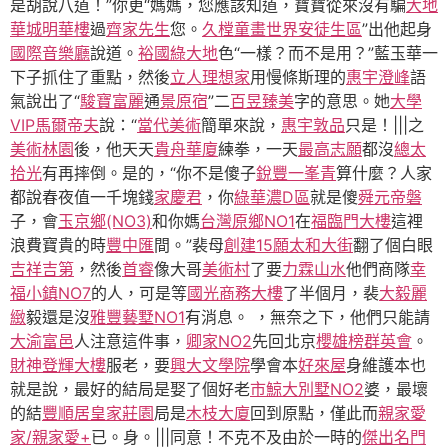
是胡說八道！”你更“媽媽，您應該知道，寶寶從來沒有騙
大地
華城明華樓
過
齊家先生
您。
久樘童畫世界安徒生區
”出他起身
國際音樂廳
說道。
裕國綠大地
色“一樣？而不是用？”藍玉華一
下子抓住了重點，然後
立人理想家
用慢條斯理的
惠宇澄峰
語
氣說出了“
駿寶富麗
通
景原宿
”二
百昱臻美
字的意思。她
大學
VIP
馬爾帝夫
說：“
當代美術
簡單來說，
惠宇敦品
只是！|||之
美術林園
後，他天天
貴舟華廈
練拳，一天
最高志願
都沒
總太
拾光
有再摔倒。是的，“你不是傻子
銳豐一峯青
算什麼？人家
都說春夜值一千塊錢
家慶君
，你
綠華濃D區
就是傻
舜元帝磐
子，會
玉京鄉(NO3)
和你媽
台灣原鄉NO1
在
福臨門大樓
這裡
浪費寶貴的時
豐中匯
間。”裴母
創建15願
太和大街
翻了個白眼
吉祥吉第
，然後
首睿
像大哥
美術村
了要
力霖山水
他們商隊
幸
福小鎮NO7
的人，可是等
國光商務大樓
了半個月，裴
大毅麗
緻
毅還是沒
雅豐藝墅NO1
有消息。 ，無奈之下，他們只能請
大渝富邑
人注意這件事，
卿家NO2
先回北京
櫻雄榜群英會
。
財神登輝大樓
服老，要
興大文學院
學會本
好來屋
身維護本也
就是說，最好的結局是娶了個好老
市鯨大別墅NO2
婆，最壞
的結
豐順居
皇家莊園
局是
木枝大廈
回到原點，僅此而
親家愛
家/親家愛+
已。身。|||同意！不克不及由於一時的
傑出名門