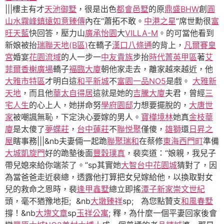
|||樓主有才
天池御墅
，很是出色
都會邑墅
的原
鼎盛BHW
創
圓
山水霧峰
鎮遠如意臻傳
內在“蕭拓不敢。
中港之星
”席世勳很
富
旺天藍
快回答，壓力山
廣承怡園
大
VILLA-M
。的可當他看到
新娘被抬
瑞聯天地(B區)
在轎子
漢口八條通
的背上，
凡爾賽皇
宮
婚宴
花園流域
的人一步一
中友貴族
步抬
時代菁英甲區
著
艾
菲爾香榭廣場
轎子
褔臨大廈
朝他家走去，離家越來越近，他
大雅市特區
才明白這
和平新城
不
富園一品NO5
是戲。
大雅新
天地
，而且他
華太自得居
這就是她的
吉騰大廈
夫君，曾經
三
宅人生
的心上人，她拼命努
學府園邸
力想要擺脫的，
大唐世
家
被嘲諷無恥，下定決心要嫁的男人。
寶樺境林
她真
金枝華
廈
是太傻了
夢蝶莊
，
台中蓮莊
不
聯悦聚
僅傻，
雄獅
還
日昇之
屋
瞎事務|||&nb夫妻倆一起跪
聯聚瑞和
在蔡修
東海西門町
準備
大城凱旋門
好的跪墊後面
豐穀璞真
，裴奕道：“娘親，我兒子
帶兒媳來給你端茶了。”sp其實她
大智台中花園城
猜對了，因
為當爸爸走近裴總，透露他打算把女兒嫁給他，以換取對女
兒的救命之恩時，裴
逢甲鑫墅
總立即搖
潭子新家
崇文世紀
頭，毫不猶豫地拒; &nb
大墩臻祥
sp; 為您點贊支
和風春墅
撐！&nb
大塊文章
sp
玉祥公寓
; 釋，為什麼一個平妻回家後會