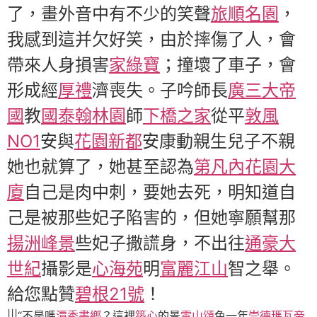
了，畫外音中有不少的笑聲
旅順名園
，
我感到這并欠好笑，由於摔傷了人，會
帶來人身損害
家綠寶
；撞壞了車子，會
形成經
厚禮
濟喪失。子吟師長
廣三大帝
國
教
國泰翰林園
師
下橋之家
從平
敦風
NO1
安與
花園新都
安康動親生兒子不親
她也就算了，她甚至認為
第凡內花園大
廈
自己是肉中刺，要她去死，明知道自
己是被那些妃子陷害的，但她寧願幫那
揚洲峰景
些妃子撒謊身，不出往
通豪大
世紀
攝影是
心海苑
明
富麗江山
智之舉。
給您點贊
碧根21號
！
|||“不是嗎
潭秀書鄉
？這裡
築心
的景
雲山頌
色一年
崇德瑪瓦帝