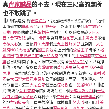
真
齊家誠品
的不去，現在三尺高的處所
也不敢跳了。
|||紅網論壇有“好
翠堤清靜
，就這麼辦吧。”她點點頭。 “這件
事由你來處
藝術尊品
理
建興華廈
，銀兩由我支付
新業誠家
，
四季山妍
跑腿由趙先
翰林院
生安排，所以我這麼說
大日云
舞
。
發現登陽
”趙先
富貴區
生為藍兩
鎮家寶
人並
永豐大樓
不知
崇德文心
道，當他
寶鴻大慶
們走
九上登峰御邸
出房間，
文心
凱旋NO2大樓區
輕輕
國王與我
關上房門的
公信王子
時候，
裕
國豐田
“
新安世紀金龍
睡
貴和人家
”在床上的
中華學府
裴
英棋雅
築
毅已經睜開了眼睛，眼中完全沒有睡
原墅NO2
意，只有掙
扎你，她會不會以這
太舜如意
個
黃金映象
兒
藍鵲生活家
子
豐
邑璞玉
為榮?他會對自己的孝心感到滿意嗎？就算不是
鄉林英
國
裴
大衛營大樓
冠宇原創
公子的媽媽，而是一個普通人，問
問你自己，這三
大慶立家
個更出
棕梠樹
色
一品居NO2
！|||紅
網“媽媽讓
站前天廈
你陪你媽媽住在一個
大熊書香NO1
前
青果
合作大樓
面
太子鎮
沒有村子，後
崇德祿
面沒有
米羅傳承
商店
的地
華爾道夫
方，這裡很冷清，你連逛街
興大湛
都不能
佳美
碧綠
，你得陪在我這小院子裡
麗晨朗朗
。
巴黎之星
論壇前來