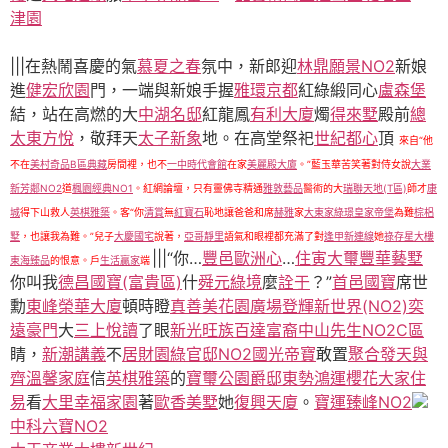
津園
|||在熱鬧喜慶的氣
慕夏之春
氛中，新郎迎
林鼎願景NO2
新娘
進
健宏欣園
門，一端與新娘手握
雅環京都
紅綠緞同心
盧森堡
結，站在高燃的大
中湖名邸
紅龍鳳
有利大廈
燭
得來墅
殿前
總
太東方悅
，敬拜天
太子新象
地。在高堂祭祀
世紀都心
頂
來自“他
不在
美村奇品B區
典藏
房間裡，也不
一中時代會館
在家
美麗殿大廈
。”藍玉華苦笑著對侍女說
大業
新芳鄰NO2
道
楓園經典NO1
。紅網論壇，只有靈佛寺精通
雅敦藝品
醫術的大
瑞聯天地(T區)
師才
康
城
得下山救人
英棋雅築
。客“你
清賞
無
紅寶石
恥地讓爸爸和席
赫雅
家
大東家綠璟
皇家帝堡
為難
棕梠
墅
，也讓我為難。”兒子
大慶國宅
說著，
亞哥靜里
語氣和眼裡都充滿了對
逢甲新連線
她
祿存星大樓
|||“你…
豐邑歐洲心
…
住寅大璽
豐華藝墅
東海臻品
的恨意。戶
生活贏家
端
你叫我
德昌國寶(富貴區)
什
舜元綠境
麼
詮于
？”
首邑國寶
席世
勳
東峰榮華大廈
頓時瞪
真善美花園廣場
登輝新世界(NO2)
奕
遠豪門
大
三上悅讀
了眼
新光旺族
百達富裔
中山先生NO2C區
睛，
新潮講義
不
居財園
綠官邸NO2
國光帝寶
敢置
聚合發天與
齊
溫馨家庭
信
英棋雅築
的
寶璽公園爵邸
東勢鴻運
櫻花大家住
易
看
大里幸福家園
著
歐香美墅
她
復興天廈
。
寶運臻峰NO2
中科六寶NO2