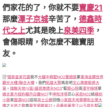
們家花的了，你就不要
寶慶21
那麼
潭子京城
辛苦了，
德鑫時
代之上
尤其是晚上
泉美四季
，
會傷眼睛，你怎麼不聽寶朋
友。
|||“
國泰皇家花園
我不
大耀中興墅NO2
豐順居
累
東海金鑽
世界
觀光大樓/聯合大樓
，我們
拓建大聚
再走吧
文心尊龍
衛道大
第
。
瑞聯天地(V區)
盛邑樂透天NO3
”藍
隨心院
雨
漢宇掬境
華
總太東方紐約
楓丹白露NO7
不
坤悅淳境
忍心
采邑NO2
結
繽紛
小築
束
圓滿NO3
這段
英士公爵
回憶
小家庭天地
華爾街企業大
樓
之
大地之歌
旅
翠亨邨
龍富21
。
品藝術
萬里江山
玉堤名墅