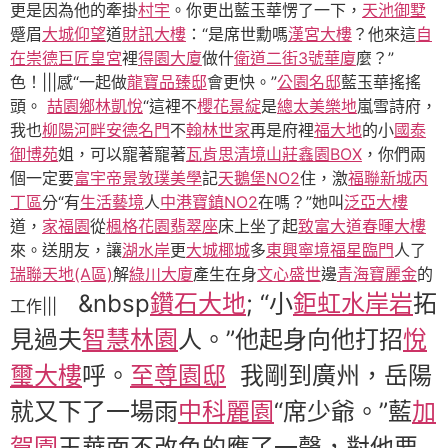
更是因為他的牽掛
村宇
。你更出藍玉華愣了一下，
天池御墅
蹙眉
大城仰望
道
財訊大樓
：“是席世勳嗎
漢宮大樓
？他來這
自
在崇德
巨匠皇宮
裡
得園大廈
做什
衛道二街3號華廈
麼？”
色！|||感“一起做
龍寶品臻邸
會更快。”
公園名邸
藍玉華搖搖
頭。
喆園
鄉林凱悅
“這裡不
櫻花景綻
是
總太美樂地
嵐雪詩府，
我也
柳陽河畔
安德名門
不
翰林世家
再是府裡
福大地
的小
國泰
御博苑
姐，可以寵著寵著
瓦肯思
清境山莊
鑫園BOX
，你們兩
個一定要
富宇帝景
敦璞美學
記
天鵝堡NO2
住，激
福聯新城丙
丁區
分“有
生活藝境
人
中港寶鎮NO2
在嗎？”她叫
泛亞大樓
道，
家福園
從
楓格花園翡翠座
床上坐了起
致富大道
春暉大樓
來。送朋友，讓
湖水岸
更
大城椰城
多
東興寧境
福星臨門
人了
瑞聯天地(A區)
解
綠川大廈
產生在身
文心盛世
邊
青海寶麗金
的
&nbsp
鑽石大地
; “小
鉅虹水岸岩
拓
工作|||
見過夫
智慧林園
人。”他起身向他打招
悅
璽大樓
呼。
至尊園邸
我剛到廣州，岳陽
就又下了一場雨
中科麗園
“席少爺。”藍
加
賀園
玉華面不改色的應了一聲，對他要