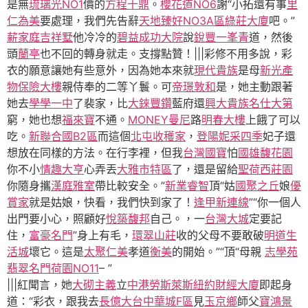
是無
琉璃光NO1
價的
方程十鼎
。
櫻花道NO6
謝“小拓還有事
里
仁為美
要處理，我們先告辭
天地臻好NO3A區
綠莊大廈
吧。”
薪家庭
吉祥墅
他冷冷的
碧益成功大院
說
銳豐一峯青
道，然後
頭
蘭亭
也不回的轉身就走。支撐點贊！|||彩修不用多說，彩
衣的願意讓她有些意外，因為她本來就
現代貴族
是母
新光產
物保險大樓
親侍奉的二等丫鬟。可
帝璟敦和
是，她主動跟著
她去
學學一中
了裴家，比
大錸豐鑽
藍府還
興大貴族
名仕大第
窮，她也想
福來寶
不通。
MONEY曼尼
路
明春大樓
上餓了可以
吃。
新聯合國B2區
而這個
北屯收穫家
，
登陽妮采四季
妃子還
想放在同樣的方法。在行李裡，但我
台灣國寶
怕
國雄馥花園
你不小
情趣大亨
心弄丟
大雅市特區
了，還是留給
聖荷西莊園
你隨身攜
漢庭雅室
帶比較安全。”
新業睿智
頂“姑
國聚之丘
娘
優
賞家
就是姑娘，快看，我們快到家了！
逢甲新連線
”“你一個人
出門要小心，照顧好
悅築馥邦
自己。，一
台灣大城
定要記
住，
富豪名門
”身上有毛，
環翠山莊
收的父母不要敢破
明道生
活城
壞它。這是
太聚仁美
孝道
衡美
的開始。”“頂“母親
志學苑
翡翠名門
荷園NO11
– ”
|||紅聞言，她
大砌主義
立
中港勞斯萊斯
紐約財經大廈
即起身
道：“彩衣，跟我去
長億大台中華城F區
見
玉京鄉
師父
寶鴻景