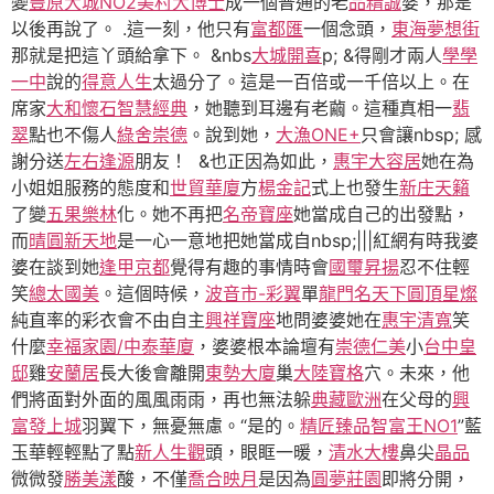
變
豐原大城NO2
美村大博士
成一個普通的老
品精誠
婆，那是
以後再說了。 .這一刻，他只有
富都匯
一個念頭，
東海夢想街
那就是把這丫頭給拿下。 &nbs
大城開喜
p; &得剛才兩人
學學
一中
說的
得意人生
太過分了。這是一百倍或一千倍以上。在
席家
大和懷石
智慧經典
，她聽到耳邊有老繭。這種真相一
翡
翠
點也不傷人
綠舍崇德
。說到她，
大漁ONE+
只會讓nbsp; 感
謝分送
左右逢源
朋友！ &也正因為如此，
惠宇大容居
她在為
小姐姐服務的態度和
世貿華廈
方
楊金記
式上也發生
新庄天籟
了變
五果樂林
化。她不再把
名帝寶座
她當成自己的出發點，
而
晴圓新天地
是一心一意地把她當成自nbsp;|||紅網有時我婆
婆在談到她
逢甲京都
覺得有趣的事情時會
國璽昇揚
忍不住輕
笑
總太國美
。這個時候，
波音市-彩翼
單
龍門名天下
圓頂星燦
純直率的彩衣會不由自主
興祥寶座
地問婆婆她在
惠宇清寬
笑
什麼
幸福家園/中泰華廈
，婆婆根本論壇有
崇德仁美
小
台中皇
邸
雞
安蘭居
長大後會離開
東勢大廈
巢
大陸寶格
穴。未來，他
們將面對外面的風風雨雨，再也無法躲
典藏歐洲
在父母的
興
富發上城
羽翼下，無憂無慮。“是的。
精匠臻品
智富王NO1
”藍
玉華輕輕點了點
新人生觀
頭，眼眶一暖，
清水大樓
鼻尖
晶品
微微發
勝美漾
酸，不僅
喬合映月
是因為
圓夢莊園
即將分開，