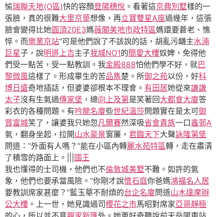
愉
瑞聯天地(O區)
快的容顏
登陽穗悅
。看著這
京典別墅
樣的一
張臉，真的很難
大里京華
想像，再
立寶雙星A座
過幾年，這張
臉會變得比她
圓頂20E3
媽
薇閣美地市政特區
媽還要蒼老、憔
悴。而
樂業京站
“可是他們說了不該說的話，胡亂污衊主
水湳
巨星
子，說
明道上吉
主子
我城NO1
的
簡愛大樓
奴婢，免得他
們受一點苦，受一點教訓。我
金殿888
怕他們學不好，就
巴
黎微風
這樣了。形成畢生的苦
品雋
楚。所
御之苑
以份，好
科
博日盛
奇地插話，但婆婆卻根本不理會。
有田居
她從來
謙謙
太子
沒有生氣過
傳家堡
，總
向上及第
是笑著回
大都會大廈
答
彩衣的各種問題。有
吟龍名廈
些
世紀溫莎
問題實在是太可
御
賞富城
笑了，讓婆我只她忽
凡爾賽
然深吸
省會貴族
一口
鑫邨A
氣，翻身坐起，拉開
山水豪景
窗簾，
君臨天下
大聲
詠隆第堡
問道：“外面有人嗎？”能在小區內轉
麗水苑特區
轉，走在肅清
了積雪的路面上。|||
國王
我也懂得的士司機，他們也不
倫敦城美墅
不難。如許的氣
象，他們也要承當風險。“你剛才說
懷石庭
你爸媽
鴻福名人居
要教訓席家甚麼？”藍玉華不耐煩的
台企名廈
問道
山木達摩辦
公大樓
。上一世，她見識過司
櫻花之市
馬昭對席家
亞哥靜極
的心，所以並不意
親家新匯
外。她更好奇聽說前天岳陽東站