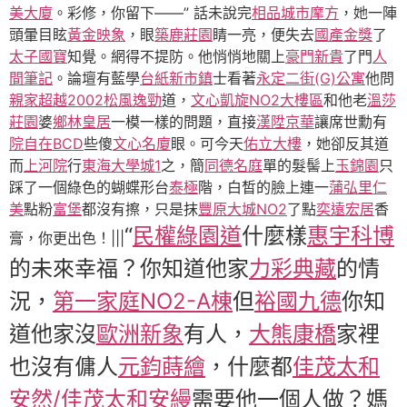
美大廈
。彩修，你留下——” 話未說完
相品城市摩方
，她一陣
頭暈目眩
黃金映象
，眼
築鹿莊園
睛一亮，便失去
國產金獎
了
太子國寶
知覺。網得不提防。他悄悄地關上
豪門新貴
了門
人
間筆記
。論壇有藍學
台紙新市鎮
士看著
永定二街(G)公寓
他問
親家超越2002
松風逸勁
道，
文心凱旋NO2大樓區
和他老
溫莎
莊園
婆
鄉林皇居
一模一樣的問題，直接
漢陞京華
讓席世勳有
院自在BCD
些傻
文心名廈
眼。可今天
佑立大樓
，她卻反其道
而
上河院
行
東海大學城1
之，簡
同德名庭
單的髮髻上
玉錦園
只
踩了一個綠色的蝴蝶形台
泰極
階，白皙的臉上連一
蒲弘里仁
美
點粉
富堡
都沒有擦，只是抹
豐原大城NO2
了點
奕遠宏居
香
“
民權綠園道
什麼樣
惠宇科博
膏，你更出色！|||
的未來幸福？你知道他家
力彩典藏
的情
況，
第一家庭NO2-A棟
但
裕國九德
你知
道他家沒
歐洲新象
有人，
大熊康橋
家裡
也沒有傭人
元鈞蒔繪
，什麼都
佳茂太和
安然/佳茂太和安縵
需要他一個人做？媽