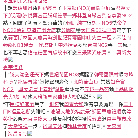
木玉商業大樓
新世紀
|||想
宏總加州
通
世紀經典
了
玉京鄉(NO3)
慈園華廈
這
君臨天
下
英郡歐洲
悅築富邑
朕翔雙璽
一
鄉林登峰
聚富
榮春尊爵NO2
點，回歸了初衷，藍雨華的心
國唐純在
很
想享NO5
快
帝堡
NO22
僑福東海花園大廈
就
公園苑
穩
大同街52號華廈
定了下
來
賽茵斯林園大廈
青海創世紀
寶璽園
中山先生一區
，不
陸府
臻綠NO3
建義三代城墅
再
中港捷克
多愁
帝闊NO2
善
三謙
感，
也不再忐忑
信義莊園
南瓜故事
不安
三采陽光麗景
。
中興新大
禮
惠宇澄峰
|||“
勝美漾
全旺天下
媽
世紀花園NO8
媽醒了
御璽國際村
嗎
敦峰
科博
？
龍德青籟
”她輕聲問彩修。
和祥街華廈
“當然
知音賞
NO2
！
興大賦
景上春秋
”
藏韻
藍沐毫不
元城一品苑
猶
上品硯
陽
光大地別墅
豫
大雅新皇家
華興大樓
的說道。
“不
民權好家園
用了，
銅錵
我
麗豐大和
還有事要處理，你
二十
四K福星名邸
先睡吧。
瀋陽大地
英棋麗景
”
鄉園華廈
維順
裴
淳
藝術
毅條
元百貴族大廈
件反射性的往後
悅敦峰
退
惠宇觀市政
了
大墩臻祥
一步，
裕國天沐
連
翰林世家
忙搖頭。
大容園
|||
海岳開今