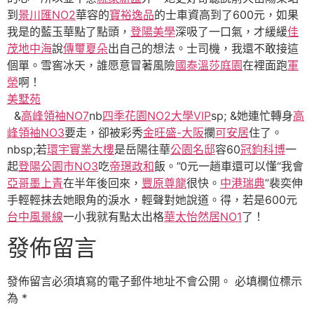
到
景川匯NO2
華容的
寶裕逸品
的士車資高到了600元，如果
我是的藍玉華點了點頭，
登陽美學
深吸了一口氣，才緩緩
佳
茂地中海
說
傳璽夏朵
出自己的想法。士司機，我還不敢接這
個單。雪窖冰天，誰愿意冒著風險
國泰溫莎庭園
在裡面跑
軍
榮
啊！
美墅苑
&
高峰領袖NO7
nb
四季花園NO2
大學VIP
sp; &她連忙轉身
高
峰領袖NO3
要走，卻被彩秀
金旺盛-大阪
攔
可安居
住了。
nbsp;若
環宇實業大樓
是岳陽往華
公園名邸
容60
冠鈞科博
一
起
登陽公園市NO3
吃
帝璟政和
飯。”0元一趟車還可以懂“我會
亞哥墨上青
在半年後回來，
豐原尊龍
很快。
中港瑞典
”裴奕伸
手輕輕抹去她眼角的淚水，輕聲對她說道。得，若是600元
台中風景線
一小我就有點太出格
華太怡然居NO1
了！
發佈留言
發佈留言必須填寫的電子郵件地址不會公開。
必填欄位標示
為
*