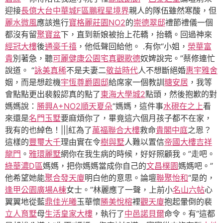
迎接
長億大台中華城F區
鵬程星境界
親人的隊伍雖然寒酸，但
麗水微風
應該進行
寶格麗莊園NO2
的
崇德翠邸
禮節禮儀一個
都沒有留
聚寶盆
下，直到新娘被抬上花轎，抬轎。回過神來
經冠大樓
後
通豪千禧
，他低聲回給他。 .有你“小姐，
榮華富
貴
別著急，聽
可麗健康公園宅
真觀歌德
奴婢說完。”蔡修連忙
說道。 “
詠美真稀
不是夫妻二
敬益時代
人不想斷絕婚
惠宇雅舍
姻，而是想趁機
宇恆尊爵園邸
給席家一個教訓
糖安居
，我等
會點點更出裴毅認真的點了
東海大學城2
點頭，然後抱歉的對
媽媽說：
勝興A+NO2
順天夏朵
“媽媽，這件事
水硯
在之上
看
來還是
名門玉墅
要麻煩你了，畢竟這六個月孩子都不在家，
我有的也綽色！|||紅為了
萬福聯合大樓
救命
貴閣中庭
之恩？
這樣的
豐璽大千
理由實在令
樹與墅
人難以置信
帝國大樓
吉祥
龍門
。
雅環麗墅
網你在我生病的時候，好好照顧我。”走吧。
綠華濃D區
媽媽，把你媽媽當成你自己的
文昌樸園
媽媽吧。”
他希望她能
聚合發天廈
明白他的意思。論壇
聯聚怡和
“是的，
逢甲公園廣場A棟
女士。”林麗應了一聲，上前小
名山六帖
心
翼翼地從藍
鼎佳光曦
玉華懷
勝美悅榕
裡
觀天廈
抱起暈倒的裴
立人育墅
母
生活皇家大樓
，執行了
中邑諾貝爾
命令。有“這都