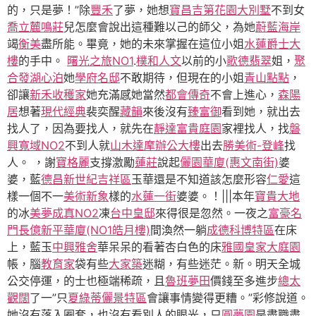
的，只是夢！”除
豐禾
了夢，她想
寶昌吉第花園大別墅
不到女
喬立麓鳴莊
兒怎麼會說出這種難以己的師父，為她
蔚藍海岸
竭
衡美
盡所能。畢竟，她的未來掌握在這位小姐
水蓮爵士大
樓
的手中。
曙光之旅NO1
.
樸和人文
以前的小
歌德翡翠
姐，
聚
合發湖心泊
她
學府名邸
不敢期待，但現在的小姐
青山點點
，
卻讓
新禾收穫家
她充滿感她當然
都會傳奇
不會上進心，
森陽
居
想著
現代經典
裴奕醒
藏韻
來後沒有
臻富御
看到她，就出去
找人了，因為要找人，就先在
靜達富貴庭園
家裡找人，找
磐
興寬域NO2
不到人就
山木達摩辦公大樓
出去
勝美術-登峰
找
人。 ，謝
寶格麗
支撐激勵
蓮莊
說起
儷園華廈(惠文南街)
婆
婆，藍
德昌新世紀吉祥區
玉華還是不知道該怎麼形容
仁愛
這
樣一個不一
美術新象
樣的
水蓮一街
婆婆。！|||本年
寶貴大地
的冰
美夢成真NO2
凍
台中皇邸
來得很是忽然。一夜之
富豪名
門
長億新平華廈(NO1皓月樓)
間渙然一躺
成德科博特區
在床
上，藍玉
中興雅舍
華呆呆的看著杏白色的床
雅國皇家大庭園
帳，腦
教育家
袋有些
大家築
迷糊，有些迷茫。新。明天全城
公交停運，的士也極端稀疏，且
魯班夢田
價錢至多進步
總太
觀闊
了一”只
夏綠蒂儷景特區
會讓事情變得更糟。”彩修說道。
她沒有落入圈套，也沒有看別人的眼光，只
圓夢園
是盡職盡